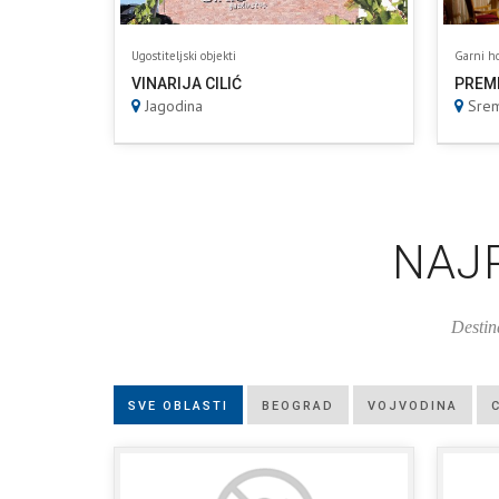
Ugostiteljski objekti
Garni ho
VINARIJA CILIĆ
PREMI
Jagodina
Srem
NAJ
Destina
SVE OBLASTI
BEOGRAD
VOJVODINA