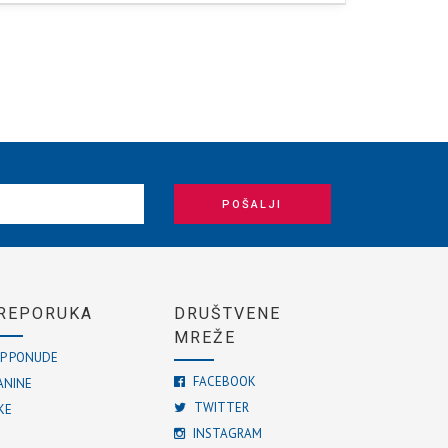
POŠALJI
REPORUKA
DRUŠTVENE
MREŽE
P PONUDE
FACEBOOK
ANINE
TWITTER
KE
INSTAGRAM