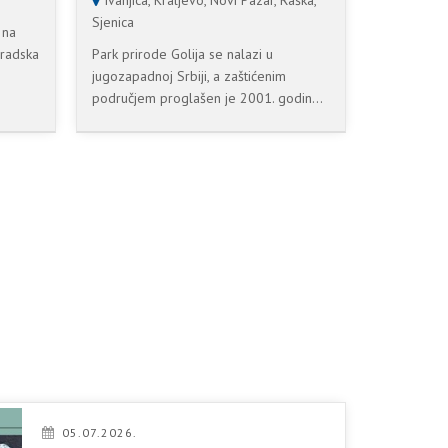
Ivanjica, Kraljevo, Novi Pazar, Raška,
Sjenica
 na
radska
Park prirode Golija se nalazi u
jugozapadnoj Srbiji, a zaštićenim
područjem proglašen je 2001. godin...
05.07.2026.