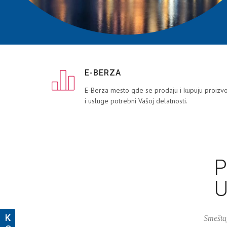
E-BERZA
E-Berza mesto gde se prodaju i kupuju proizv
i usluge potrebni Vašoj delatnosti.
P
U
K
Smeštaj