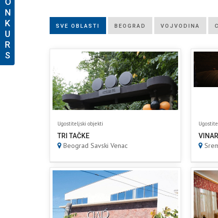
O
N
K
SVE OBLASTI
BEOGRAD
VOJVODINA
U
R
S
Ugostiteljski objekti
Ugostite
TRI TAČKE
VINAR
Beograd Savski Venac
Srem