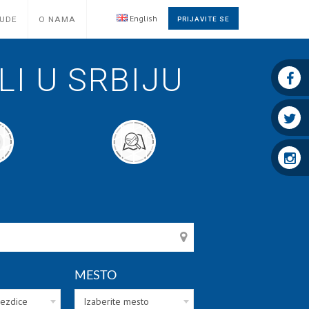
English
NUDE
O NAMA
PRIJAVITE SE
I U SRBIJU
MESTO
vezdice
Izaberite mesto