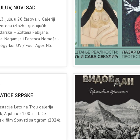
ULUV, NOVI SAD
3. jula, u 20 časova, u Galeriji
orena izložba gostujućih
đarske – Zoltana Fabijana,
a, Nagamija i Ferenca Nemeša -
égy-kor UV / Four Ages NS.
.
ATICE SRPSKE
stacije Leto na Trgu galerija
k, 2. jula u 21.00 sat biće
jski film Spavati sa tigrom (2024).