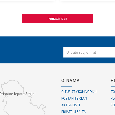
PRIKAŽI SVE
O NAMA
P
O TURISTIČKOM VODIČU
TO
 Prirodne lepote Srbije!
POSTANITE ČLAN
PL
.
AKTIVNOSTI
RE
PRIJATELJI SAJTA