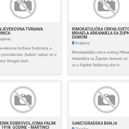
NJEVEKOVNA TVRĐAVA
RIMOKATOLIČKA CRKVA SVET
RNICA
MIHAELA ARKANĐELA SA ŽUP
DOMOM
ujevac
Kraljevo
evekovna tvrđava Srebrnica, u
Rimokatolička crkva svetog Miha
 poznata kao „Kulina“, nalazi se u
Arkanđela sa Župnim domom se 
ela Stragari kod...
su u Hajduk Veljkovoj ulici b...
ENIK DOBROVOLJCIMA PALIM
GAMZIGRADSKA BANJA
- 1918. GODINE - MARTINCI