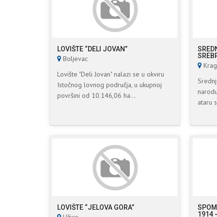
LOVIŠTE “DELI JOVAN”
SRED
SREB
Boljevac
Krag
Lovište "Deli Jovan" nalazi se u okviru
Srednj
Istočnog lovnog područja, u ukupnoj
narodu
površini od 10.146,06 ha...
ataru s
LOVIŠTE “JELOVA GORA”
SPOM
1914 