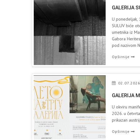
GALERIJA S
U ponedeljak, 1
SULUV biće otv
umetnika iz Ma
Gabora Herites
pod nazivom N
Opširnije
02.07.2026
GALERIJA M
U okviru manife
2026. u četvrta
prikazan austri
Opširnije