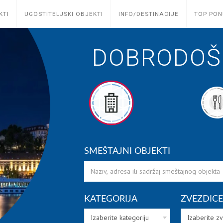
KTI
UGOSTITELJSKI OBJEKTI
INFO/DESTINACIJE
TOP PO
DOBRODOŠL
SMEŠTAJNI OBJEKTI
KATEGORIJA
ZVEZDICE
Izaberite kategoriju
Izaberite z