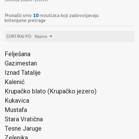
Pronašli smo
10
rezultata koji zadovoljavaju
kriterijume pretrage
SORTIRAJ PO:
Nazivu
Felješana
Gazimestan
Iznad Tatalije
Kalenić
Krupačko blato (Krupačko jezero)
Kukavica
Mustafa
Stara Vratična
Tesne Jaruge
Zelenika