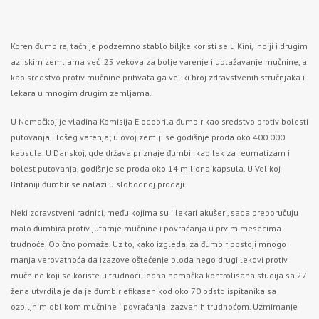
Koren đumbira, tačnije podzemno stablo biljke koristi se u Kini, Indiji i drugim
azijskim zemljama već 25 vekova za bolje varenje i ublažavanje mučnine, a
kao sredstvo protiv mučnine prihvata ga veliki broj zdravstvenih stručnjaka i
lekara u mnogim drugim zemljama.
U Nemačkoj je vladina Komisija E odobrila đumbir kao sredstvo protiv bolesti
putovanja i lošeg varenja; u ovoj zemlji se godišnje proda oko 400.000
kapsula. U Danskoj, gde država priznaje đumbir kao lek za reumatizam i
bolest putovanja, godišnje se proda oko 14 miliona kapsula. U Velikoj
Britaniji đumbir se nalazi u slobodnoj prodaji.
Neki zdravstveni radnici, među kojima su i lekari akušeri, sada preporučuju
malo đumbira protiv jutarnje mučnine i povraćanja u prvim mesecima
trudnoće. Obično pomaže. Uz to, kako izgleda, za đumbir postoji mnogo
manja verovatnoća da izazove oštećenje ploda nego drugi lekovi protiv
mučnine koji se koriste u trudnoći. Jedna nemačka kontrolisana studija sa 27
žena utvrdila je da je đumbir efikasan kod oko 70 odsto ispitanika sa
ozbiljnim oblikom mučnine i povraćanja izazvanih trudnoćom. Uzmimanje