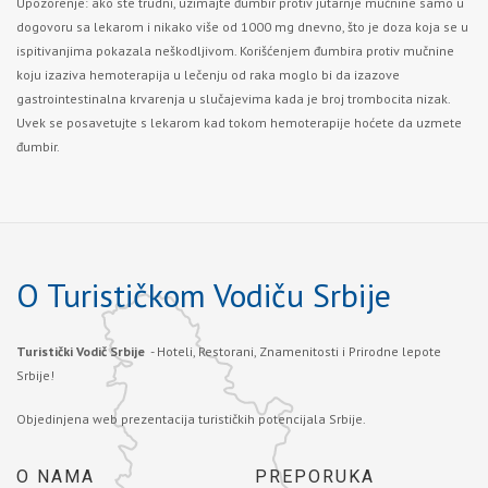
Upozorenje: ako ste trudni, uzimajte đumbir protiv jutarnje mučnine samo u
dogovoru sa lekarom i nikako više od 1000 mg dnevno, što je doza koja se u
ispitivanjima pokazala neškodljivom. Korišćenjem đumbira protiv mučnine
koju izaziva hemoterapija u lečenju od raka moglo bi da izazove
gastrointestinalna krvarenja u slučajevima kada je broj trombocita nizak.
Uvek se posavetujte s lekarom kad tokom hemoterapije hoćete da uzmete
đumbir.
O Turističkom Vodiču Srbije
Turistički Vodič Srbije
- Hoteli, Restorani, Znamenitosti i Prirodne lepote
Srbije!
Objedinjena web prezentacija turističkih potencijala Srbije.
O NAMA
PREPORUKA