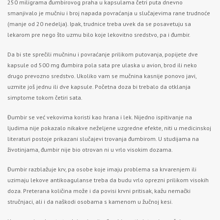
250 miligrama đumbirovog praha u kapsulama četri puta dnevno
smanjivalo je mučniu i broj napada povraćanja u slučajevima rane trudnoće
(manje od 20 nedelja). Ipak, trudnice treba uvek da se posavetuju sa
lekarom pre nego što uzmu bilo koje lekovitno sredstvo, pa i đumbir.
Da bi ste sprečili mučninu i povraćanje prilikom putovanja, popijete dve
kapsule od 500 mg đumbira pola sata pre ulaska u avion, brod ili neko
drugo prevozno sredstvo. Ukoliko vam se mučnina kasnije ponovo javi,
uzmite još jednu ili dve kapsule. Početna doza bi trebalo da otklanja
simptome tokom četiri sata.
Đumbir se već vekovima koristi kao hrana i lek. Nijedno ispitivanje na
ljudima nije pokazalo nikakve neželjene uzgredne efekte, niti u medicinskoj
literaturi postoje prikazani slučajevi trovanja đumbirom. U studijama na
životinjama, đumbir nije bio otrovan ni u vrlo visokim dozama.
Đumbir razblažuje krv, pa osobe koje imaju problema sa krvarenjem ili
uzimaju lekove antikoagulanse treba da budu vrlo oprezni prilikom visokih
doza. Preterana količina može i da povisi krvni pritisak, kažu nemački
stručnjaci, ali i da naškodi osobama s kamenom u žučnoj kesi.