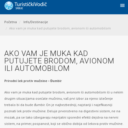
Početna
Info/Destinacije
Ako vam je muka kad putujete brodom, avionom ili automobilom
AKO VAM JE MUKA KAD
PUTUJETE BRODOM, AVIONOM
ILI AUTOMOBILOM
Prirodni lek protiv mučnine – Đumbir
Ako vam je muka kad putujete brodom, avionom ili automobilom ili u nekim
drugim situacijama osećate mučninu, vaš prvi izbor za njeno izlečenje
trebalo bi da bude đumbir. On je najbezbedniji, najstariji i najefikasniji
poznati lek protiv mučnine. Deluje prvenstveno na digestivni sistem, ne na
mozak, pa se tako izbegavaju neprijatni sporedni efekti dejstva na nervni
sistem, na primer, pospanost, koji se obično dobija od lekova protiv mučnine.