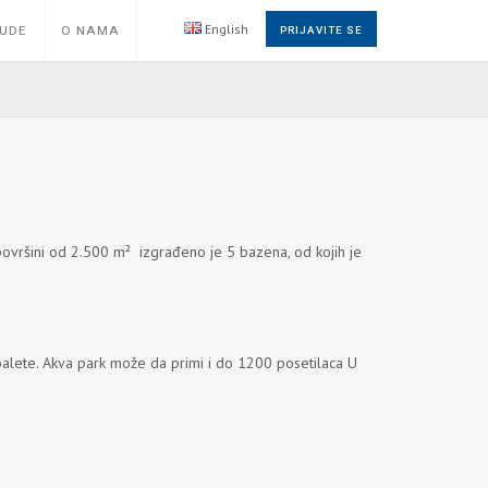
English
NUDE
O NAMA
PRIJAVITE SE
 površini od 2.500 m² izgrađeno je 5 bazena, od kojih je
toalete. Akva park može da primi i do 1200 posetilaca U