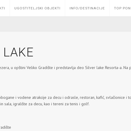
KTI
UGOSTITELJSKI OBJEKTI
INFO/DESTINACIJE
TOP PO
 LAKE
zera, u opštini Veliko Gradište i predstavlja deo Silver lake Resorta-a. Na
bogane i vodene atrakcije za decu i odrasle, restoran, kafić, svlačionice i 
 sala, igralište za decu, kao i tereni za tenis i golf.
radište