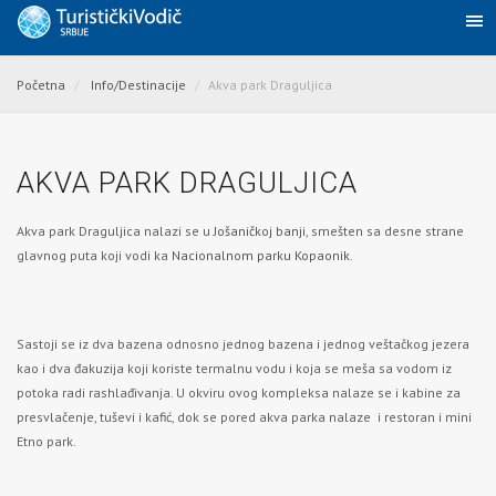
Početna
Info/Destinacije
Akva park Draguljica
AKVA PARK DRAGULJICA
Akva park Draguljica nalazi se u
Jošaničkoj banji
, smešten sa desne strane
glavnog puta koji vodi ka
Nacionalnom parku Kopaonik
.
Sastoji se iz dva bazena odnosno jednog bazena i jednog veštačkog jezera
kao i dva đakuzija koji koriste termalnu vodu i koja se meša sa vodom iz
potoka radi rashlađivanja. U okviru ovog kompleksa nalaze se i kabine za
presvlačenje, tuševi i kafić, dok se pored akva parka nalaze i restoran i mini
Etno park.