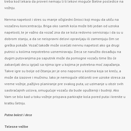
treba kod lekara da proveri nemaju li ti lekovi moguće štetne posledice na
vožnju.
Nervna napetost i stres su manje očigledni činioci koji mogu da utiču na
vozačevu koncentraciju. Briga oko samih kola može biti jedan od uzroka
napetosti, te je važno da vozač zna da se kola redovno servisiraju i da su u
dobrom stanju, a da se neispravni delovi opravljaju ili zamenjuju čim se
greška pokaže. Vozač takođe može osećati nervnu napetost ako ga drugi
putnici u kolima nepotrebno uznemiravaju. Deca se naručito dosađuju na
dugim putovanjima pa saputnik može da pomogne vozaču time što će
zabavljati decu igrjaći sa njima igre u kojima je potrebna moć zapažanja.
Takve igre su bolje od čitanja jer je ono naporno u kolima koja se kreću, a
može da izazove i mučninu. Iako je nemoguće otkloniti sve uzroke stresa za
vreme vožnje, pažljivo planiranje pre svakog puta, uz uzimanje u obzir svih
saobraćajnih uslova, omugućuje vozaču da bude opušteniji i budniji. Ako
Vam se bilo kad u toku vožnje prispava parkirajte kola pored puta i krenite u
kratku šetnju.
Putna bolest i deca
Telesne vežbe