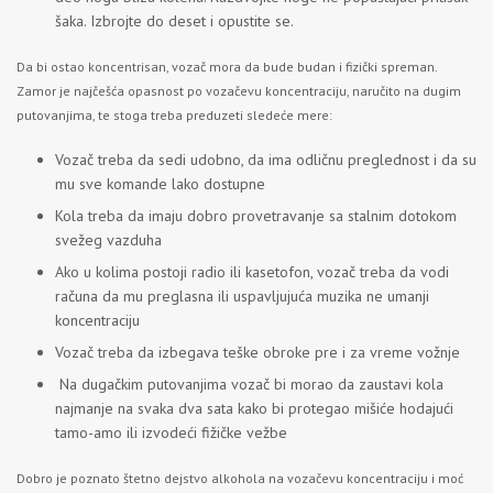
šaka. Izbrojte do deset i opustite se.
Da bi ostao koncentrisan, vozač mora da bude budan i fizički spreman.
Zamor je najčešća opasnost po vozačevu koncentraciju, naručito na dugim
putovanjima, te stoga treba preduzeti sledeće mere:
Vozač treba da sedi udobno, da ima odličnu preglednost i da su
mu sve komande lako dostupne
Kola treba da imaju dobro provetravanje sa stalnim dotokom
svežeg vazduha
Ako u kolima postoji radio ili kasetofon, vozač treba da vodi
računa da mu preglasna ili uspavljujuća muzika ne umanji
koncentraciju
Vozač treba da izbegava teške obroke pre i za vreme vožnje
Na dugačkim putovanjima vozač bi morao da zaustavi kola
najmanje na svaka dva sata kako bi protegao mišiće hodajući
tamo-amo ili izvodeći fižičke vežbe
Dobro je poznato štetno dejstvo alkohola na vozačevu koncentraciju i moć