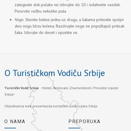
zategnute dok polako ne izbrojite do 10 i izdahnete vazduh.
Ponovite vežbu nekoliko puta.
Noge.
Stisnite butine jednu uz drugu, a šakama pritisnite spoljni
deo nogu blizu kolena. Razdvojite noge ne popuštajući pritisak
šaka. Izbrojte do deset i opustite se.
O Turističkom Vodiču Srbije
Turistički Vodič Srbije
- Hoteli, Restorani, Znamenitosti i Prirodne lepote
Srbije!
Objedinjena web prezentacija turističkih potencijala Srbije.
O NAMA
PREPORUKA