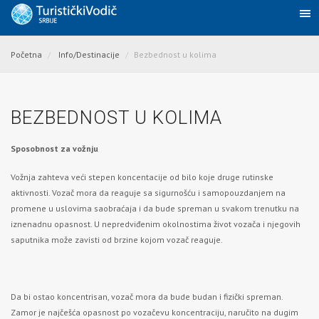
Početna
Info/Destinacije
Bezbednost u kolima
BEZBEDNOST U KOLIMA
Sposobnost za vožnju
Vožnja zahteva veći stepen koncentacije od bilo koje druge rutinske
aktivnosti. Vozač mora da reaguje sa sigurnošću i samopouzdanjem na
promene u uslovima saobraćaja i da bude spreman u svakom trenutku na
iznenadnu opasnost. U nepredviđenim okolnostima život vozača i njegovih
saputnika može zavisti od brzine kojom vozač reaguje.
Da bi ostao koncentrisan, vozač mora da bude budan i fizički spreman.
Zamor je najčešća opasnost po vozačevu koncentraciju, naručito na dugim