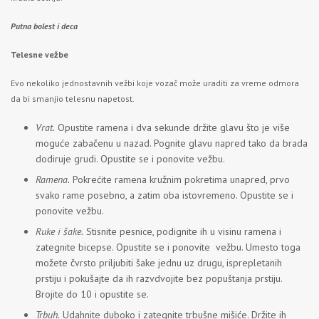
Putna bolest i deca
Telesne vežbe
Evo nekoliko jednostavnih vežbi koje vozač može uraditi za vreme odmora
da bi smanjio telesnu napetost.
Vrat.
Opustite ramena i dva sekunde držite glavu što je više
moguće zabačenu u nazad. Pognite glavu napred tako da brada
dodiruje grudi. Opustite se i ponovite vežbu.
Ramena.
Pokrećite ramena kružnim pokretima unapred, prvo
svako rame posebno, a zatim oba istovremeno. Opustite se i
ponovite vežbu.
Ruke i šake.
Stisnite pesnice, podignite ih u visinu ramena i
zategnite bicepse. Opustite se i ponovite vežbu. Umesto toga
možete čvrsto priljubiti šake jednu uz drugu, isprepletanih
prstiju i pokušajte da ih razvdvojite bez popuštanja prstiju.
Brojite do 10 i opustite se.
Trbuh.
Udahnite duboko i zategnite trbušne mišiće. Držite ih