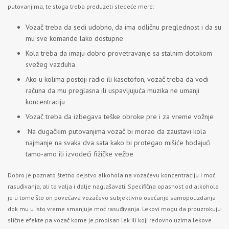
putovanjima, te stoga treba preduzeti sledeće mere:
Vozač treba da sedi udobno, da ima odličnu preglednost i da su
mu sve komande lako dostupne
Kola treba da imaju dobro provetravanje sa stalnim dotokom
svežeg vazduha
Ako u kolima postoji radio ili kasetofon, vozač treba da vodi
računa da mu preglasna ili uspavljujuća muzika ne umanji
koncentraciju
Vozač treba da izbegava teške obroke pre i za vreme vožnje
Na dugačkim putovanjima vozač bi morao da zaustavi kola
najmanje na svaka dva sata kako bi protegao mišiće hodajući
tamo-amo ili izvodeći fižičke vežbe
Dobro je poznato štetno dejstvo alkohola na vozačevu koncentraciju i moć
rasuđivanja, ali to valja i dalje naglašavati. Specifična opasnost od alkohola
je u tome što on povećava vozačevo subjektivno osećanje samopouzdanja
dok mu u isto vreme smanjuje moć rasuđivanja. Lekovi mogu da prouzrokuju
slične efekte pa vozač kome je propisan lek ili koji redovno uzima lekove