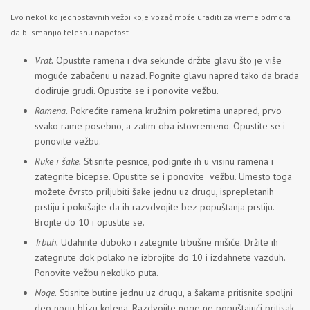
Evo nekoliko jednostavnih vežbi koje vozač može uraditi za vreme odmora
da bi smanjio telesnu napetost.
Vrat.
Opustite ramena i dva sekunde držite glavu što je više
moguće zabačenu u nazad. Pognite glavu napred tako da brada
dodiruje grudi. Opustite se i ponovite vežbu.
Ramena.
Pokrećite ramena kružnim pokretima unapred, prvo
svako rame posebno, a zatim oba istovremeno. Opustite se i
ponovite vežbu.
Ruke i šake.
Stisnite pesnice, podignite ih u visinu ramena i
zategnite bicepse. Opustite se i ponovite vežbu. Umesto toga
možete čvrsto priljubiti šake jednu uz drugu, isprepletanih
prstiju i pokušajte da ih razvdvojite bez popuštanja prstiju.
Brojite do 10 i opustite se.
Trbuh.
Udahnite duboko i zategnite trbušne mišiće. Držite ih
zategnute dok polako ne izbrojite do 10 i izdahnete vazduh.
Ponovite vežbu nekoliko puta.
Noge.
Stisnite butine jednu uz drugu, a šakama pritisnite spoljni
deo nogu blizu kolena. Razdvojite noge ne popuštajući pritisak