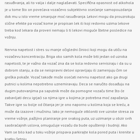
rasuđivanja, ali to valja i dalje naglašavati. Specifična opasnost od alkohola
je u tome što on povećava vozačevo subjektivno osećanje samopouzdanja
dok mu u isto vreme smanjuje moć rasuđivanja. Lekovi mogu da prouzrokuju
slične efekte pa vozač kome je propisan lek ili koji redovno uzima lekove
treba kod lekara da proveri nemaju li ti lekovi moguće štetne posledice na
vožnju.
Nervna napetost i stres su manje očigledni činioci koji mogu da utiču na
vozačevu koncentraciju. Briga oko samih kola može biti jedan od uzroka
napetosti, te je važno da vozač zna da se kola redovno servisiraju i da su u
dobrom stanju, a da se neispravni delovi opravljaju ili zamenjuju čim se
greška pokaže. Vozač takođe može osećati nervnu napetost ako ga drugi
putnici u kolima nepotrebno uznemiravaju. Deca se naručito dosađuju na
dugim putovanjima pa saputnik može da pomogne vozaču time što će
zabavljati decu igrjaći sa njima igre u kojima je potrebna moć zapažanja.
Takve igre su bolje od čitanja jer je ono naporno u kolima koja se kreću, a
može da izazove i mučninu. Iako je nemoguće otkloniti sve uzroke stresa za
vreme vožnje, pažljivo planiranje pre svakog puta, uz uzimanje u obzir svih
saobraćajnih uslova, omugućuje vozaču da bude opušteniji i budniji. Ako
Vam se bilo kad u toku vožnje prispava parkirajte kola pored puta i krenite u
kratku šetnju.