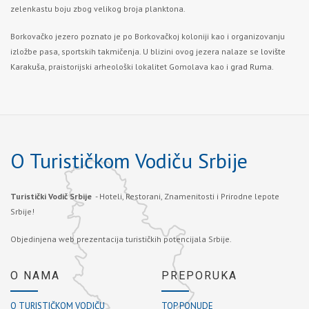
zelenkastu boju zbog velikog broja planktona.
Borkovačko jezero poznato je po Borkovačkoj koloniji kao i organizovanju
izložbe pasa, sportskih takmičenja. U blizini ovog jezera nalaze se
lovište
Karakuša
, praistorijski arheološki lokalitet Gomolava kao i
grad Ruma.
O Turističkom Vodiču Srbije
Turistički Vodič Srbije
- Hoteli, Restorani, Znamenitosti i Prirodne lepote
Srbije!
Objedinjena web prezentacija turističkih potencijala Srbije.
O NAMA
PREPORUKA
O TURISTIČKOM VODIČU
TOP PONUDE