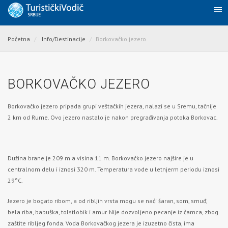
Početna
Info/Destinacije
Borkovačko jezero
BORKOVAČKO JEZERO
Borkovačko jezero pripada grupi veštačkih jezera, nalazi se u Sremu, tačnije
2 km od
Rume
. Ovo jezero nastalo je nakon pregrađivanja potoka Borkovac.
Dužina brane je 209 m a visina 11 m. Borkovačko jezero najšire je u
centralnom delu i iznosi 320 m. Temperatura vode u letnjerm periodu iznosi
29°C.
Jezero je bogato ribom, a od ribljih vrsta mogu se naći šaran, som, smuđ,
bela riba, babuška, tolstlobik i amur. Nije dozvoljeno pecanje iz čamca, zbog
zaštite ribljeg fonda. Voda Borkovačkog jezera je izuzetno čista, ima