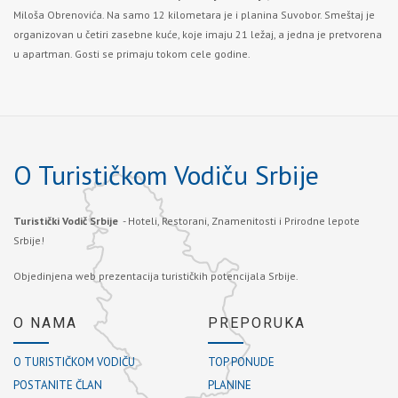
Miloša Obrenovića. Na samo 12 kilometara je i planina Suvobor. Smeštaj je
organizovan u četiri zasebne kuće, koje imaju 21 ležaj, a jedna je pretvorena
u apartman. Gosti se primaju tokom cele godine.
O Turističkom Vodiču Srbije
Turistički Vodič Srbije
- Hoteli, Restorani, Znamenitosti i Prirodne lepote
Srbije!
Objedinjena web prezentacija turističkih potencijala Srbije.
O NAMA
PREPORUKA
O TURISTIČKOM VODIČU
TOP PONUDE
POSTANITE ČLAN
PLANINE