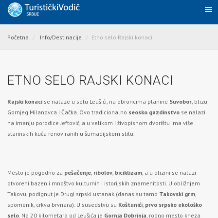
Početna
Info/Destinacije
Etno selo Rajski konaci
ETNO SELO RAJSKI KONACI
Rajski konaci
se nalaze u selu Leušići, na obroncima planine
Suvobor
, blizu
Gornjeg Milanovca i Čačka. Ovo tradicionalno
seosko gazdinstvo
se nalazi
na imanju porodice Jeftović, a u velikom i živopisnom dvorištu ima više
starinskih kuća renoviranih u šumadijskom stilu.
Mesto je pogodno za
pešačenje
,
ribolov
,
biciklizam
, a u blizini se nalazi
otvoreni bazen i mnoštvo kulturnih i istorijskih znamenitosti. U obližnjem
Takovu, podignut je Drugi srpski ustanak (danas su tamo
Takovski grm
,
spomenik, crkva brvnara). U susedstvu su
Koštunići
,
prvo srpsko ekološko
selo
. Na 20 kilometara od Leušića je
Gornja Dobrinja
, rodno mesto kneza