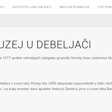
KTI
UGOSTITELJSKI OBJEKTI
INFO/DESTINACIJE
TOP PO
ZEJ U DEBELJAČI
je 1977. godine zahvaljujući zalaganju gospođe Secenji Jolan, nastavnice l
 Mađara u ovom selu. Postoji oko 1000 eksponata raspoređenih u četiri zbi
e, i na kraju inventar stare apoteke Ambrozi Šandora, prve u ovom delu Ban