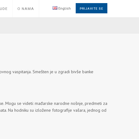
English
NUDE
O NAMA
PRIJAVITE SE
ikovnog vaspitanja. Smešten je u zgradi bivše banke
rke. Mogu se videti: mаđаrske nаrodne nošnje, predmeti za
ata. Na hodniku su izložene fotografije vašara, jednog od