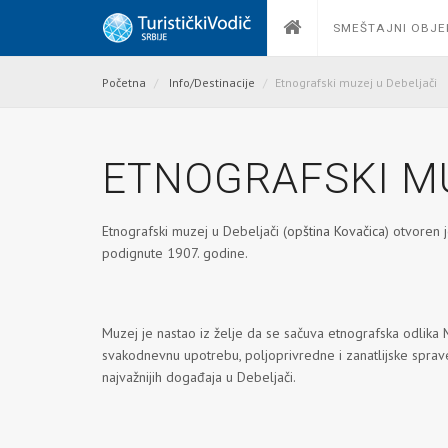
SMEŠTAJNI OBJE
Početna
Info/Destinacije
Etnografski muzej u Debeljači
ETNOGRAFSKI MU
Etnografski muzej u Debeljači (
opština Kovačica
) otvoren 
podignute 1907. godine.
Muzej je nastao iz želje da se sačuva etnografska odlika
svаkodnevnu upotrebu, poljoprivredne i zanatlijske sprav
najvažnijih događaja u Debeljači.