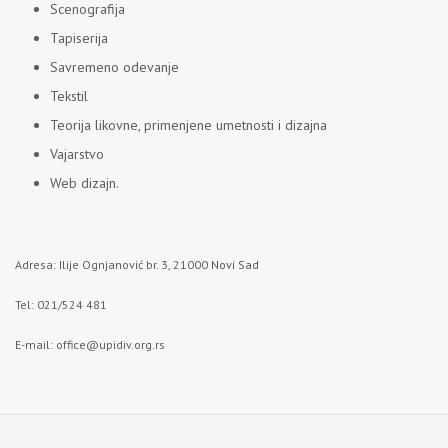
Scenografija
Tapiserija
Savremeno odevanje
Tekstil
Teorija likovne, primenjene umetnosti i dizajna
Vajarstvo
Web dizajn.
Adresa: Ilije Ognjanović br. 3, 21000
Novi Sad
Tel: 021/524 481
E-mail:
office@upidiv.org.rs