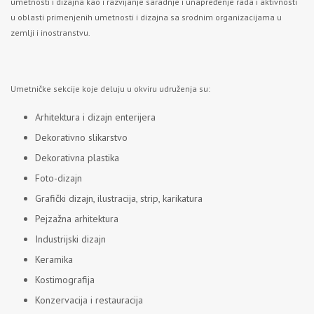
umetnosti i dizajna kao i razvijanje saradnje i unapređenje rada i aktivnosti
u oblasti primenjenih umetnosti i dizajna sa srodnim organizacijama u
zemlji i inostranstvu.
Umetničke sekcije koje deluju u okviru udruženja su:
Arhitektura i dizajn enterijera
Dekorativno slikarstvo
Dekorativna plastika
Foto-dizajn
Grafički dizajn, ilustracija, strip, karikatura
Pejzažna arhitektura
Industrijski dizajn
Keramika
Kostimografija
Konzervacija i restauracija