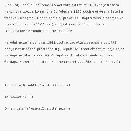
(Chaillot). Tada je upriličeno 105 odlivaka skulpture i 160 kopija fresaka.
Nakon ove izložbe, konačno je 01. februara 1953. godine otvorena Galerija
fresaka u Beogradu. Danas ona broji preko 1000 kopija fresaka spomenika
(nastalih u periodu 11-15. vek), kopije ikona i oko 300 odlivaka
srednjevekovne monumentalne skulpture.
Narodni muzej je osnovan 1844. godine, kao
Muzeum serbski,
a od 1952.
dobija nov izložbeni prostor na Trgu Republike. U nadležnosti muzeja pored
Galerije fresaka, nalaze se i:
Muzej Vuka i Dositeja
, Arheološki muzej
Đerdapa, Muzej Lepenski Vir i Spomen-muzej Nadežde i Rastka Petrovića.
Adresa: Trg Republike 1a, 11000
Beograd
Tel: 060/8075 104
E-mail:
galerijafresaka@narodnimuzej.rs