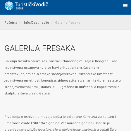
Početna
Info/Destinacije
Galerija fresaka
GALERIJA FRESAKA
Galerija fresaka nalazi se u sastavu
Narodnog muzeja u Beogradu
kao
jedinstvena ustanova koja se bavi prikupljanjem, čuvanjem i
predstavljanjem dela srpske srednjovekovne i vizantijske umetnosti.
Jedinstvena umetnost ikonopisa, zidnog slikarstva i arhitekture nastale u
srednjevekovnoj Srbiji, danas je ili ugrožena ili uništena, a kopije fresaka i
skulptura čuvaju se u Galeriji.
Prva ideja o osnivanju muzeja došla je od strane Komiteta za kulturu i
umetnost Vlade FNRJ 1947. godine. Već naredne godine u Parizu je
organizovana
Izložba jugoslovenske srednjovekovne umetnosti
u palati Šajo