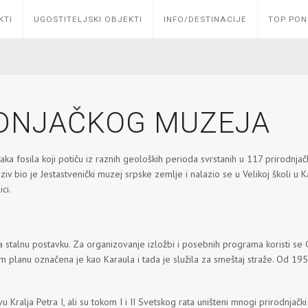
KTI
UGOSTITELJSKI OBJEKTI
INFO/DESTINACIJE
TOP PO
ODNJAČKOG MUZEJA
a fosila koji potiču iz raznih geoloških perioda svrstanih u 117 prirodnjačkih
naziv bio je Jestastvenički muzej srpske zemlje i nalazio se u Velikoj školi
ci.
a stalnu postavku. Za organizovanje izložbi i posebnih programa koristi s
 planu označena je kao Karaula i tada je služila za smeštaj straže. Od 1957
 Kralja Petra I, ali su tokom I i II Svetskog rata uništeni mnogi prirodnjač