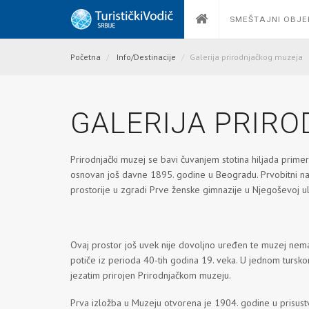
SMEŠTAJNI OBJE
Početna
Info/Destinacije
Galerija prirodnjačkog muzeja
GALERIJA PRIR
Prirodnjački muzej se bavi čuvanjem stotina hiljada primerak
osnovan još davne 1895. godine u
Beogradu
. Prvobitni 
prostorije u zgradi Prve ženske gimnazije u Njegoševoj uli
Ovaj prostor još uvek nije dovoljno uređen te muzej nem
potiče iz perioda 40-tih godina 19. veka. U jednom turskom
jezatim prirojen Prirodnjačkom muzeju.
Prva izložba u Muzeju otvorena je 1904. godine u prisustvu