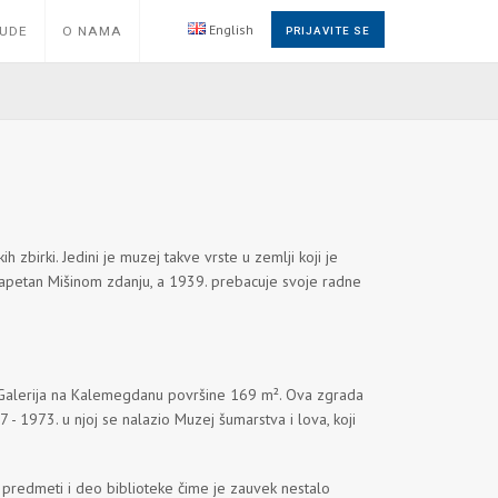
English
NUDE
O NAMA
PRIJAVITE SE
 zbirki. Jedini je muzej takve vrste u zemlji koji je
 u Kapetan Mišinom zdanju, a 1939. prebacuje svoje radne
e Galerija na Kalemegdanu površine 169 m². Ova zgrada
 - 1973. u njoj se nalazio Muzej šumarstva i lova, koji
ki predmeti i deo biblioteke čime je zauvek nestalo