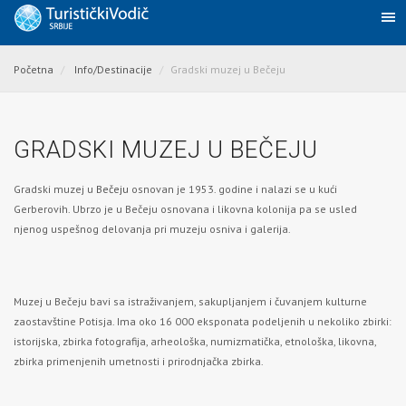
Početna
Info/Destinacije
Gradski muzej u Bečeju
GRADSKI MUZEJ U BEČEJU
Gradski muzej u
Bečeju
osnovan je 1953. godine i nalazi se u kući
Gerberovih. Ubrzo je u Bečeju osnovana i likovna kolonija pa se usled
njenog uspešnog delovanja pri muzeju osniva i galerija.
Muzej u Bečeju bavi sa istraživanjem, sakupljanjem i čuvanjem kulturne
zaostavštine Potisja. Ima oko 16 000 eksponata podeljenih u nekoliko zbirki:
istorijska, zbirka fotografija, arheološka, numizmatička, etnološka, likovna,
zbirka primenjenih umetnosti i prirodnjačka zbirka.