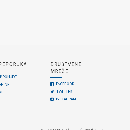
REPORUKA
DRUŠTVENE
MREŽE
P PONUDE
FACEBOOK
ANINE
TWITTER
KE
INSTAGRAM
© Copyright 2026. Turistički vodič Srbije