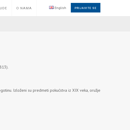
English
NUDE
O NAMA
PRIJAVITE SE
1813).
gotinu. Izloženi su predmeti pokućstva iz XIX veka, oružje