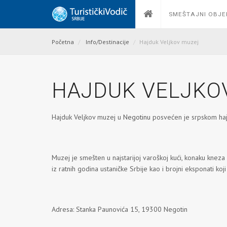
SMEŠTAJNI OBJE
Početna
Info/Destinacije
Hajduk Veljkov muzej
HAJDUK VELJKO
Hajduk Veljkov muzej u
Negotinu
posvećen je srpskom hajd
Muzej je smešten u najstarijoj varoškoj kući, konaku knez
iz ratnih godina ustaničke Srbije kao i brojni eksponati koji
Adresa: Stanka Paunovića 15, 19300 Negotin