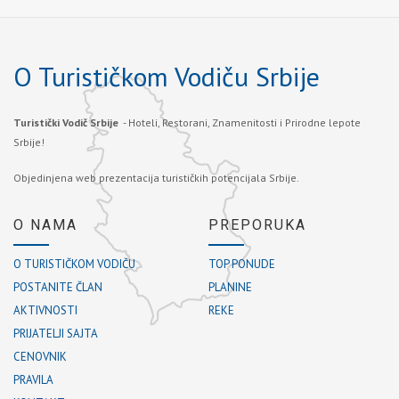
O Turističkom Vodiču Srbije
Turistički Vodič Srbije
- Hoteli, Restorani, Znamenitosti i Prirodne lepote
Srbije!
Objedinjena web prezentacija turističkih potencijala Srbije.
O NAMA
PREPORUKA
O TURISTIČKOM VODIČU
TOP PONUDE
POSTANITE ČLAN
PLANINE
AKTIVNOSTI
REKE
PRIJATELJI SAJTA
CENOVNIK
PRAVILA