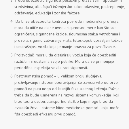
Treba obezbediti sigurnost pešačkih prelaza svim rapoloživim
sredstvima, uključujući inženjersko zakonodavstvo, potkrepljenje,
održavanje, edukaciju i zonske faktore.
Da bi se obezbedila kontrola povreda, medicinska profesija
mora da utiče na da se uvedu sigurnosne mere kao što su :
ograničenja, sigurnosne kacige, sigurnosna stakla vetrobrana i
prozora, sigurno zatvaranje vrata, teleskopski upravljani točkovi
i unutrašnjost vozila koja je manje opasna za povređivanje.
Proizvođači moraju da dizajniraju vozila koja će obezbediti
različitim sredstvima svoje putnike. Mora da se primenjuje
periodična inspekcija vozila radi sigurnosti.
Posttraumatska pomoć – u velikom broju slučajeva,
preživljavanje i stepen oporavljanja će zavisiti više od prve
pomoći na putu nego od kasnijih faza akutnog lečenja. Pažnja
treba da bude usmerena na razvoj sistema komunikacije koji
brzo locira osobu, transportne službe koje mogu brzo da
evakuišu žrtvu i sisteme hitne medicinske pomoći koja može
fda obezbedi efikasnu prvu pomoć.