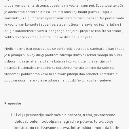
druge komponente sistema, posebno na vozila i sam put. Zbog toga takođe
je adekvatno obrati se praksi i politici onih koji imaju glavnu ulogu u
konstrukciji i sigurnosnim operativnim sistemima put-vozilo. Na primer kada
je vozilo van kontrole i sudari se, stepen oštećenja zavisi od težine, jačine i
drugih karakteristika vozila. Zbog toga berijere i prepreke kao što su branici,
veliko drveće i kamenje moraju da se drže dalje od puta.
Medicina ima istu obavezu da se bori protiv povreda u saobraćaju kao i kada
je u pitanju bilo koji drugi problem zdravlja društva i lekari moraju da budu
uključeni u razmatranje pitanja koja se tiču kontrole i prevencije ovih
nesreća. Nacionalna medicinska udruženja moraju aktivno da rade sa
vladama i političarima kako bi se ovom pitanju dao prioritet i preduzele
odgovarajuće mere koje se odnose na ljudski faktor, vozila i puteve.
Preporuke
U cilju prevencije saobraćajnih nesreća, treba, prvenstveno
delovati putem poboljšanja izgradnje puteva; to uključuje
konstrukciju i održavanje puteva. Infrastruktura mora da bude