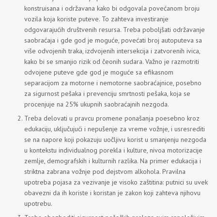
konstruisana i održavana kako bi odgovala povećanom broju
vozila koja koriste puteve. To zahteva investiranje
odgovarajućih društvenih resursa. Treba poboljšati održavanje
saobraćaja i gde god je moguće, povećati broj autoputeva sa
više odvojenih traka, izdvojenih intersekcija i zatvorenih ivica,
kako bi se smanjio rizik od čeonih sudara. Važno je razmotriti
odvojene puteve gde god je moguće sa efikasnom
separacijom za motorne i nemotorne saobraćajnice, posebno
za sigurnost pešaka i prevenciju smrtnosti pešaka, koja se
procenjuje na 25% ukupnih saobraćajnih nezgoda.
Treba delovati u pravcu promene ponašanja poesebno kroz
edukaciju, uključujući i nepušenje za vreme vožnje, i usresrediti
se na napore koji pokazuju uočljivu korist u smanjenju nezgoda
u kontekstu individualnog porekla i kulture, nivoa motorizacije
zemlje, demografskih i kulturnih razlika. Na primer edukacija i
striktna zabrana vožnje pod dejstvom alkohola. Pravilna
upotreba pojasa za vezivanje je visoko zaštitina: putnici su uvek
obavezni da ih koriste i koristan je zakon koji zahteva njihovu
upotrebu.