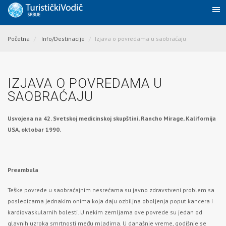
Početna
Info/Destinacije
Izjava o povredama u saobraćaju
IZJAVA O POVREDAMA U
SAOBRAĆAJU
Usvojena na 42. Svetskoj medicinskoj skupštini, Rancho Mirage, Kalifornija
USA, oktobar 1990.
Preambula
Teške povrede u saobraćajnim nesrećama su javno zdravstveni problem sa
posledicama jednakim onima koja daju ozbiljna oboljenja poput kancera i
kardiovaskularnih bolesti. U nekim zemljama ove povrede su jedan od
glavnih uzroka smrtnosti među mladima. U današnje vreme, godišnje se