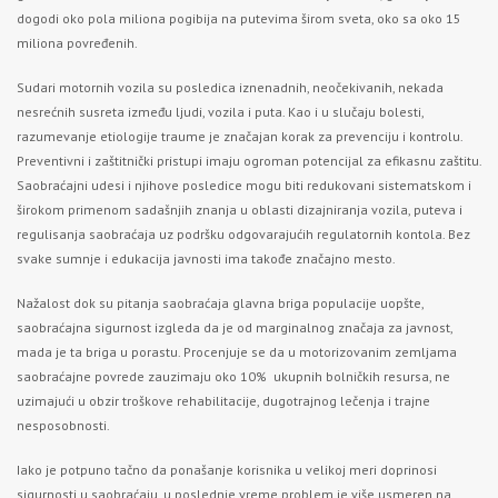
dogodi oko pola miliona pogibija na putevima širom sveta, oko sa oko 15
miliona povređenih.
Sudari motornih vozila su posledica iznenadnih, neočekivanih, nekada
nesrećnih susreta između ljudi, vozila i puta. Kao i u slučaju bolesti,
razumevanje etiologije traume je značajan korak za prevenciju i kontrolu.
Preventivni i zaštitnički pristupi imaju ogroman potencijal za efikasnu zaštitu.
Saobraćajni udesi i njihove posledice mogu biti redukovani sistematskom i
širokom primenom sadašnjih znanja u oblasti dizajniranja vozila, puteva i
regulisanja saobraćaja uz podršku odgovarajućih regulatornih kontola. Bez
svake sumnje i edukacija javnosti ima takođe značajno mesto.
Nažalost dok su pitanja saobraćaja glavna briga populacije uopšte,
saobraćajna sigurnost izgleda da je od marginalnog značaja za javnost,
mada je ta briga u porastu. Procenjuje se da u motorizovanim zemljama
saobraćajne povrede zauzimaju oko 10% ukupnih bolničkih resursa, ne
uzimajući u obzir troškove rehabilitacije, dugotrajnog lečenja i trajne
nesposobnosti.
Iako je potpuno tačno da ponašanje korisnika u velikoj meri doprinosi
sigurnosti u saobraćaju, u poslednje vreme problem je više usmeren na