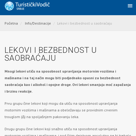
Početna
Info/Destinacije
Lekovi i bezbednost u saobraćaju
LEKOVI I BEZBEDNOST U
SAOBRAĆAJU
Mnogi lekovi utiču na sposobnost upravljanja motornim vozilima i
mašinama i na taj način mogu biti podjednako opasni za bezbednost
saobraćaja kao i alkohol i opojne droge. Ovi lekovi smanjuju moć zapažanja
i brzinu reakcije.
Prvu grupu čine lekovi koji mogu da utiču na sposobnost upravljanja
motornim vozilima i mašinama a obeležavaju se providnim crvenim
trouglom (∆) na spoljašnjem pakovanju leka.
Drugu grupu čine lekovi koji snažno utiču na sposobnost upravljanja
motornim vozilima i mašinama, i pod čijim dejstvom apsolutno ne bi trebalo