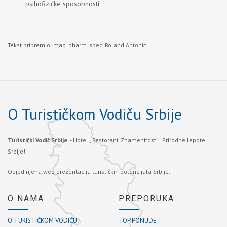
psihofizičke sposobnosti
Tekst pripremio: mag. pharm. spec. Roland Antonić
O Turističkom Vodiču Srbije
Turistički Vodič Srbije
- Hoteli, Restorani, Znamenitosti i Prirodne lepote
Srbije!
Objedinjena web prezentacija turističkih potencijala Srbije.
O NAMA
PREPORUKA
O TURISTIČKOM VODIČU
TOP PONUDE