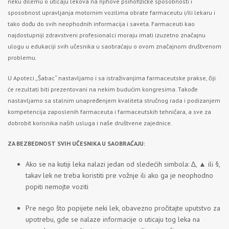
neku dilemu o uticaju lekova na njihove psihofizičke sposobnosti i
sposobnost upravljanja motornim vozilima obrate farmaceutu i/ili lekaru i
tako dođu do svih neophodnih informacija i saveta. Farmaceuti kao
najdostupniji zdravstveni profesionalci moraju imati izuzetno značajnu
ulogu u edukaciji svih učesnika u saobraćaju o ovom značajnom društvenom
problemu.
U Apoteci „Šabac“ nastavljamo i sa istraživanjima farmaceutske prakse, čiji
će rezultati biti prezentovani na nekim budućim kongresima. Takođe
nastavljamo sa stalnim unapređenjem kvaliteta stručnog rada i podizanjem
kompetencija zaposlenih farmaceuta i farmaceutskih tehničara, a sve za
dobrobit korisnika naših usluga i naše društvene zajednice.
ZA BEZBEDNOST SVIH UČESNIKA U SAOBRAĆAJU:
Ako se na kutiji leka nalazi jedan od sledećih simbola: ∆, ▲ ili §,
takav lek ne treba koristiti pre vožnje ili ako ga je neophodno
popiti nemojte voziti
Pre nego što popijete neki lek, obavezno pročitajte uputstvo za
upotrebu, gde se nalaze informacije o uticaju tog leka na