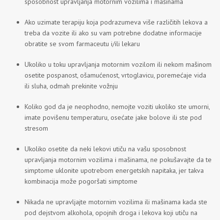
sposobnost upravljanja motornim vozilima i mašinama
Ako uzimate terapiju koja podrazumeva više različitih lekova a
treba da vozite ili ako su vam potrebne dodatne informacije
obratite se svom farmaceutu i/ili lekaru
Ukoliko u toku upravljanja motornim vozilom ili nekom mašinom
osetite pospanost, ošamućenost, vrtoglavicu, poremećaje vida
ili sluha, odmah prekinite vožnju
Koliko god da je neophodno, nemojte voziti ukoliko ste umorni,
imate povišenu temperaturu, osećate jake bolove ili ste pod
stresom
Ukoliko osetite da neki lekovi utiču na vašu sposobnost
upravljanja motornim vozilima i mašinama, ne pokušavajte da te
simptome uklonite upotrebom energetskih napitaka, jer takva
kombinacija može pogoršati simptome
Nikada ne upravljajte motornim vozilima ili mašinama kada ste
pod dejstvom alkohola, opojnih droga i lekova koji utiču na