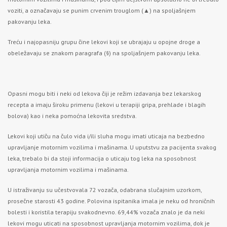
voziti, a označavaju se punim crvenim trouglom (▲) na spoljašnjem
pakovanju leka.
Treću i najopasniju grupu čine lekovi koji se ubrajaju u opojne droge a
obeležavaju se znakom paragrafa (§) na spoljašnjem pakovanju leka.
Opasni mogu biti i neki od lekova čiji je režim izdavanja bez lekarskog
recepta a imaju široku primenu (lekovi u terapiji gripa, prehlade i blagih
bolova) kao i neka pomoćna lekovita sredstva.
Lekovi koji utiču na čulo vida i/ili sluha mogu imati uticaja na bezbedno
upravljanje motornim vozilima i mašinama. U uputstvu za pacijenta svakog
leka, trebalo bi da stoji informacija o uticaju tog leka na sposobnost
upravljanja motornim vozilima i mašinama.
U istraživanju su učestvovala 72 vozača, odabrana slučajnim uzorkom,
prosečne starosti 43 godine. Polovina ispitanika imala je neku od hroničnih
bolesti i koristila terapiju svakodnevno. 69,44% vozača znalo je da neki
lekovi mogu uticati na sposobnost upravljanja motornim vozilima, dok je