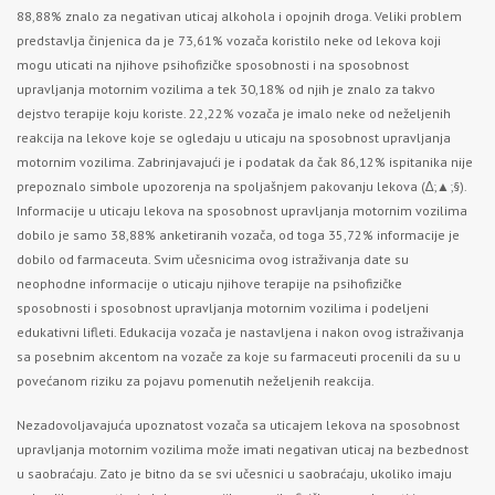
88,88% znalo za negativan uticaj alkohola i opojnih droga. Veliki problem
predstavlja činjenica da je 73,61% vozača koristilo neke od lekova koji
mogu uticati na njihove psihofizičke sposobnosti i na sposobnost
upravljanja motornim vozilima a tek 30,18% od njih je znalo za takvo
dejstvo terapije koju koriste. 22,22% vozača je imalo neke od neželjenih
reakcija na lekove koje se ogledaju u uticaju na sposobnost upravljanja
motornim vozilima. Zabrinjavajući je i podatak da čak 86,12% ispitanika nije
prepoznalo simbole upozorenja na spoljašnjem pakovanju lekova (∆;▲;§).
Informacije u uticaju lekova na sposobnost upravljanja motornim vozilima
dobilo je samo 38,88% anketiranih vozača, od toga 35,72% informacije je
dobilo od farmaceuta. Svim učesnicima ovog istraživanja date su
neophodne informacije o uticaju njihove terapije na psihofizičke
sposobnosti i sposobnost upravljanja motornim vozilima i podeljeni
edukativni lifleti. Edukacija vozača je nastavljena i nakon ovog istraživanja
sa posebnim akcentom na vozače za koje su farmaceuti procenili da su u
povećanom riziku za pojavu pomenutih neželjenih reakcija.
Nezadovoljavajuća upoznatost vozača sa uticajem lekova na sposobnost
upravljanja motornim vozilima može imati negativan uticaj na bezbednost
u saobraćaju. Zato je bitno da se svi učesnici u saobraćaju, ukoliko imaju