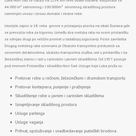
Luka Novi Sad se nalazi na 1254. km leve
obale Dunava.
Raspolaže sa
44.000 m² zatvorenog i 100.000m² otvorenog skladišnog prostora
namenjen uvozu i izvozu domaće i strane robe.
Istorijski zapisi iz 18. veka govore o pristajanju plovila na
obali Dunava
gde
se prevozila roba za trgovinu. Između dva svetska rata na ovom pristaništu
se odvijao drugi po veličini promet u tadašnjoj Jugoslaviji. Posle završetka
Drugog svetskog rata osnovano je Obalsko transportno preduzeće sa
osnovnim delatnostima: obalsko-transportna služba, rad u pristaništu i na
železničkoj stanici i rad u carinskim i javnim skladištima. Od 1957. posluje
pod imenom Pristaništa i skladišta Novi Sad. Usluge koje Luka pruža su:
Pretovar robe u rečnom, železničkom i drumskom transportu
Pretovar kontejnera, punjenje i pražnjenje
Skladištenje robe u javnim i carinskim skladištima
Iznajmljivanje skladišnog prostora
Usluge parkinga
Usluge vaganja
Prihvat, opsluživanje i snadbedavanje putničkih brodova.