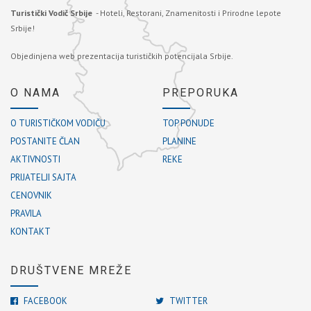
Turistički Vodič Srbije
- Hoteli, Restorani, Znamenitosti i Prirodne lepote
Srbije!
Objedinjena web prezentacija turističkih potencijala Srbije.
O NAMA
PREPORUKA
O TURISTIČKOM VODIČU
TOP PONUDE
POSTANITE ČLAN
PLANINE
AKTIVNOSTI
REKE
PRIJATELJI SAJTA
CENOVNIK
PRAVILA
KONTAKT
DRUŠTVENE MREŽE
FACEBOOK
TWITTER