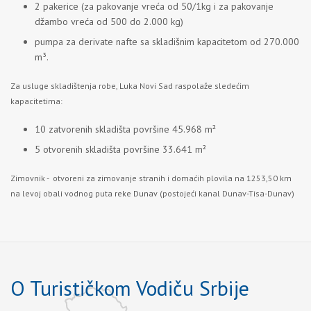
2 pakerice (za pakovanje vreća od 50/1kg i za pakovanje
džambo vreća od 500 do 2.000 kg)
pumpa za derivate nafte sa skladišnim kapacitetom od 270.000
m³.
Za usluge skladištenja robe, Luka Novi Sad raspolaže sledećim
kapacitetima:
10 zatvorenih skladišta površine 45.968 m²
5 otvorenih skladišta površine 33.641 m²
Zimovnik - otvoreni za zimovanje stranih i domaćih plovila na 1253,50 km
na levoj obali vodnog puta
reke Dunav
(postojeći kanal Dunav-Tisa-Dunav)
O Turističkom Vodiču Srbije