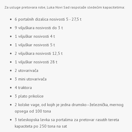
Za usluge pretovara robe, Luka Novi Sad raspolaže sledećim kapacitetima:
6 portalnih dizalica nosivosti 5 - 27,5 t
9 viljuškara nosivosti do 3 t
1 viljuškar nosivosti 4 t
1 viljuškar nosivosti 5 t
2 viljuškara nosivosti 12,5 t
1 viljuškar nosivosti 28 t
2 utovarivača
3 mini utovarivača
4 traktora
3 plato prikolice
2 kolske vage, od kojih je jedna drumsko–železnička, mernog
opsega od 100 tona
3 teleskopska levka sa portalima za pretovar rasutih tereta
kapaciteta po 250 tona na sat