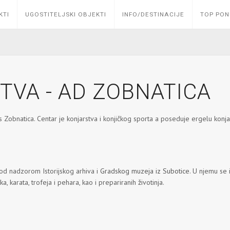
KTI
UGOSTITELJSKI OBJEKTI
INFO/DESTINACIJE
TOP PO
VA - AD ZOBNATICA
s Zobnatica. Centar je konjarstva i konjičkog sporta a poseduje ergelu konja
od nadzorom Istorijskog arhiva i
Gradskog muzeja iz Subotice
. U njemu se
a, karata, trofeja i pehara, kao i prepariranih životinja.