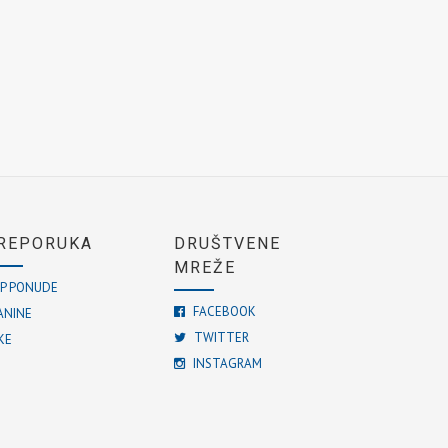
REPORUKA
DRUŠTVENE
MREŽE
P PONUDE
FACEBOOK
ANINE
TWITTER
KE
INSTAGRAM