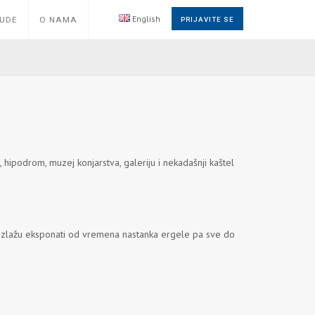
English
NUDE
O NAMA
PRIJAVITE SE
, hipodrom, muzej konjarstva, galeriju i nekadašnji kaštel
 izlažu eksponati od vremena nastanka ergele pa sve do