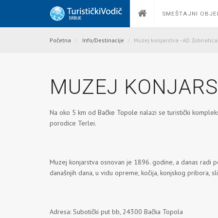
SMEŠTAJNI OBJE
Početna
Info/Destinacije
Muzej konjarstva - AD Zobnatica
MUZEJ KONJARST
Na oko 5 km od
Bačke Topole
nalazi se turistički komplek
porodice Terlei.
Muzej konjarstva osnovan je 1896. godine, a danas radi p
današnjih dana, u vidu opreme, kočija, konjskog pribora, slik
Adresa: Subotički put bb, 24300 Bačka Topola