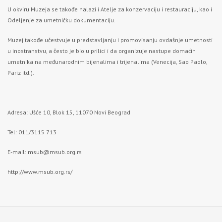
U okviru Muzeja se takođe nalazi i Atelje za konzervaciju i restauraciju, kao i
Odeljenje za umetničku dokumentaciju.
Muzej takođe učestvuje u predstavljanju i promovisanju ovdašnje umetnosti
u inostranstvu, a često je bio u prilici i da organizuje nastupe domaćih
umetnika na međunarodnim bijenalima i trijenalima (Venecija, Sao Paolo,
Pariz itd.).
Adresa: Ušće 10, Blok 15, 11070 Novi Beograd
Tel: 011/3115 713
E-mail:
msub@msub.org.rs
http://www.msub.org.rs/