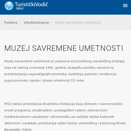
Početna
Info/Destinacije
Muzej savremene umetnosti
MUZEJ SAVREMENE UMETNOSTI
Muzej savremene umetnosti
je ustanova od posebnog republičkog značaja,
koja od samog osnivanja 1965. godine, izlagačku politiku zasniva na
predstavljanju najznačajnijih umetnika, razdoblja, pokreta i tendencija
jugoslovenske, srpske i strane umetnosti 20. veka.
MSU danas predstavlja dinamičnu instituciju koja obimom i raznovrsnošću
svojih programa, istraživačkim i pedagoškim radom, intenzivnom
međunarodnom saradnjom i otvorenošću za različite oblike kulturnih
aktivnosti i saradnje, predstavlja važan činilac umetničkog i kulturnog života
Beograda
i Srbije.