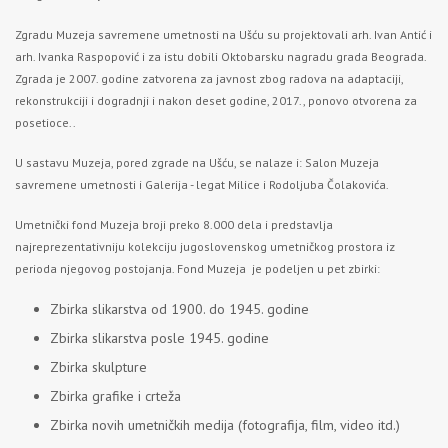
Zgradu Muzeja savremene umetnosti na Ušću su projektovali arh. Ivan Antić i
arh. Ivanka Raspopović i za istu dobili Oktobarsku nagradu grada Beograda.
Zgrada je 2007. godine zatvorena za javnost zbog radova na adaptaciji,
rekonstrukciji i dogradnji i nakon deset godine, 2017., ponovo otvorena za
posetioce..
U sastavu Muzeja, pored zgrade na Ušću, se nalaze i: Salon Muzeja
savremene umetnosti i Galerija - legat Milice i Rodolјuba Čolakovića.
Umetnički fond Muzeja broji preko 8.000 dela i predstavlja
najreprezentativniju kolekciju jugoslovenskog umetničkog prostora iz
perioda njegovog postojanja. Fond Muzeja je podeljen u pet zbirki:
Zbirka slikarstva od 1900. do 1945. godine
Zbirka slikarstva posle 1945. godine
Zbirka skulpture
Zbirka grafike i crteža
Zbirka novih umetničkih medija (fotografija, film, video itd.)