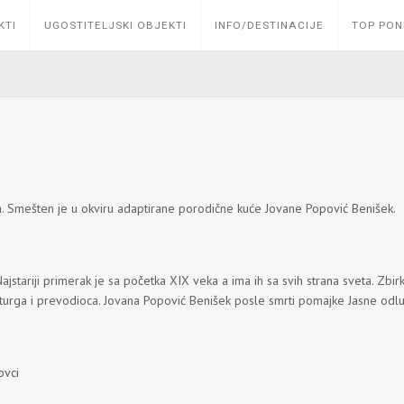
KTI
UGOSTITELJSKI OBJEKTI
INFO/DESTINACIJE
TOP PO
ica. Smešten je u okviru adaptirane porodične kuće Jovane Popović Benišek.
stariji primerak je sa početka XIX veka a ima ih sa svih strana sveta. Zbi
rga i prevodioca. Jovana Popović Benišek posle smrti pomajke Jasne odlučuj
ovci