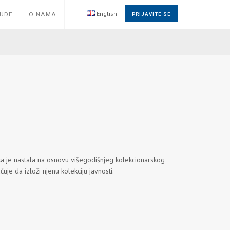
English
NUDE
O NAMA
PRIJAVITE SE
rka je nastala na osnovu višegodišnjeg kolekcionarskog
e da izloži njenu kolekciju javnosti.