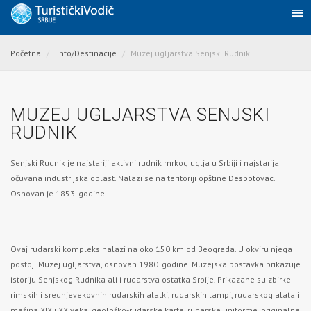
Početna
Info/Destinacije
Muzej ugljarstva Senjski Rudnik
MUZEJ UGLJARSTVA SENJSKI
RUDNIK
Senjski Rudnik je najstariji aktivni rudnik mrkog uglja u Srbiji i najstarija
očuvana industrijska oblast. Nalazi se na teritoriji opštine
Despotovac
.
Osnovan je 1853. godine.
Ovaj rudarski kompleks nalazi na oko 150 km od Beograda. U okviru njega
postoji Muzej ugljarstva, osnovan 1980. godine. Muzejska postavka prikazuje
istoriju Senjskog Rudnika ali i rudarstva ostatka Srbije. Prikazane su zbirke
rimskih i srednjevekovnih rudarskih alatki, rudarskih lampi, rudarskog alata i
mašina XIX i XX veka, geološko-rudarske karte, rudarske uniforme, originalne