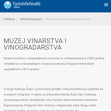
Početna
Info/Destinacije
Muzej vinarstva i vinogradarstva
MUZEJ VINARSTVA I
VINOGRADARSTVA
Muzej vinarstva i vinogradarstva osnovan je u
Aleksandrovcu
2000. godine.
Smešten je u nekadašnjem vinskom podrumu Poljoprivredne škole
sagrađenom 1924. godine.
Iz duge tradicije Župe u proizvodnji grožđa i vina proistekla je i potreba za
muzejom ovog tipa. U njemu je prikazana istorija Župe kao i tradicija
spravljanja dobrih i kvalitetnih vina. Postoje četiri tematske prostorije:
Župska trpeza, Poljanski dvor, Vrionica i Majstorska soba. Mogu videti
starinske alatke, muljače, vage, burad, prese, kazani, itd.