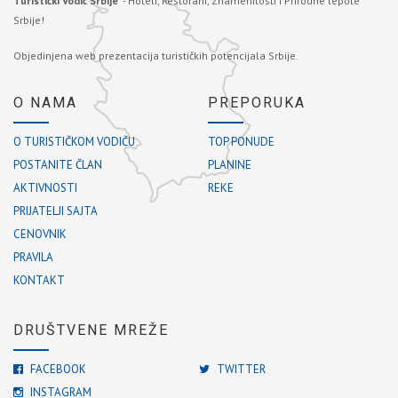
Turistički Vodič Srbije
- Hoteli, Restorani, Znamenitosti i Prirodne lepote
Srbije!
Objedinjena web prezentacija turističkih potencijala Srbije.
O NAMA
PREPORUKA
O TURISTIČKOM VODIČU
TOP PONUDE
POSTANITE ČLAN
PLANINE
AKTIVNOSTI
REKE
PRIJATELJI SAJTA
CENOVNIK
PRAVILA
KONTAKT
DRUŠTVENE MREŽE
FACEBOOK
TWITTER
INSTAGRAM