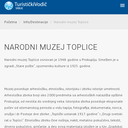
Početna
Info/Destinacije
Narodni muzej Toplice
NARODNI MUZEJ TOPLICE
Narodni muzej Toplice osnovan je 1948. godine u
Prokuplju
. Smešten je u
zgradi „Stare pošte“, spomeniku kulture iz 1925. godine.
Muzej poseduje arheološku, etnološku, istorijsku i zbirku istorije umetnosti.
Arheološka zbirka broji oko 2000 predmeta sa arheoloških nalazišta opštine
Prokuplja, od neolita do srednjeg veka. Istorijska zbirka poseduje eksponate
počev od otomanskog perioda u vidu tapija, fotografija, dokumenata, novca,
oružja i dr. Postoje dve zbirke: „Toplički ustanak 1917. godine“ i „Drugi svetski
rat u Toplici“. Etnološku zbirku čine nošnja, nakit, metalno pokućstvo, tekstil,
drveno pokućstvo, grnčarije, a deo ovog materijala izložen je u tzv. „Gradskoj