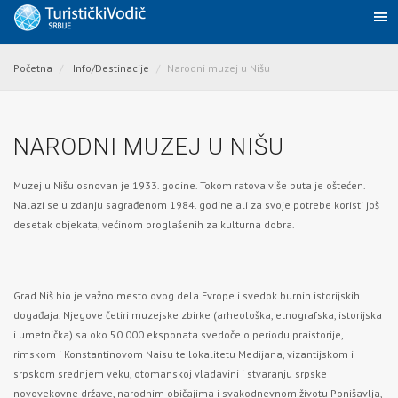
Početna
Info/Destinacije
Narodni muzej u Nišu
NARODNI MUZEJ U NIŠU
Muzej u Nišu osnovan je 1933. godine. Tokom ratova više puta je oštećen.
Nalazi se u zdanju sagrađenom 1984. godine ali za svoje potrebe koristi još
desetak objekata, većinom proglašenih za kulturna dobra.
Grad Niš bio je važno mesto ovog dela Evrope i svedok burnih istorijskih
događaja. Njegove četiri muzejske zbirke (arheološka, etnografska, istorijska
i umetnička) sa oko 50 000 eksponata svedoče o periodu praistorije,
rimskom i Konstantinovom Naisu te lokalitetu Medijana, vizantijskom i
srpskom srednjem veku, otomanskoj vladavini i stvaranju srpske
novovekovne države, narodnim običajima i svakodnevnom životu Ponišavlja,