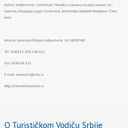
kulturi, književnosti i umetnosti. Takođe, u sastavu muzeja nalaze se i
Galerija, Sinagoga,
Logor Crveni krst
,
arheološki lokalitet Medijana
i
Ćele-
kula
.
Adresa: Generala Milojka Lešjanina br. 14, 18000
Niš
Tel: 018/513 430, 246 622
Fax: 018/246 622
E-mail:
muzejnis@mts.rs
http://narodnimuzejnis.rs
O Turističkom Vodiču Srbije