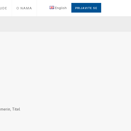
English
NUDE
O NAMA
PRIJAVITE SE
merin, Titel