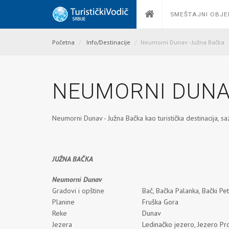
SMEŠTAJNI OBJE
Početna
Info/Destinacije
Neumorni Dunav - Južna Bačka
NEUMORNI DUNA
Neumorni Dunav - Južna Bačka kao turistička destinacija, saz
JUŽNA B
Neumorni Dunav
Gradovi i opštine
Bač, Bačka Palanka, Bački Pet
Planine
Fruška Gora
Reke
Dunav
Jezera
Ledinačko jezero
,
Jezero Pr