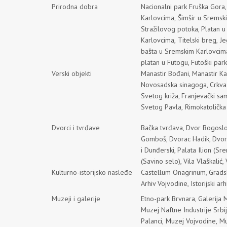
Prirodna dobra
Nacionalni park Fruška Gora
Karlovcima,
Šimšir u Sremsk
Stražilovog potoka,
Platan u
Karlovcima,
Titelski breg
,
Je
bašta u Sremskim Karlovcim
platan u Futogu
,
Futoški park
Verski objekti
Manastir Bođani
,
Manastir Ka
Novosadska sinagoga
,
Crkva
Svetog križa
,
Franjevački sa
Svetog Pavla,
Rimokatolička
Dvorci i tvrđave
Bačka tvrđava
,
Dvor Bogoslo
Gomboš
,
Dvorac Hadik
,
Dvor
i Dunđerski
,
Palata Ilion (Sre
(Savino selo)
,
Vila Vlaškalić
,
Kulturno-istorijsko nasleđe
Castellum Onagrinum
,
Grads
Arhiv Vojvodine
,
Istorijski a
Muzeji i galerije
Etno-park Brvnara
,
Galerija 
Muzej Naftne Industrije Srbi
Palanci,
Muzej Vojvodine,
Mu