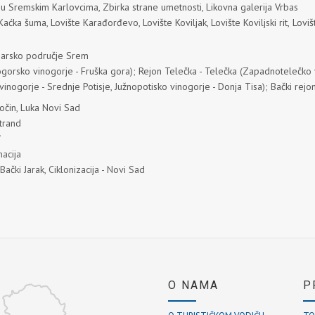
a u Sremskim Karlovcima
,
Zbirka strane umetnosti
,
Likovna galerija Vrbas
 Kaćka šuma
,
Lovište Karađorđevo
,
Lovište Koviljak
,
Lovište Koviljski rit,
Loviš
barsko područje Srem
gorsko vinogorje - Fruška gora
);
Rejon Telečka - Telečka
(
Zapadnotelečko v
vinogorje - Srednje Potisje
,
Južnopotisko vinogorje - Donja Tisa
);
Bački rejo
očin
,
Luka Novi Sad
trand
"
macija
ački Jarak, Ciklonizacija - Novi Sad
O NAMA
P