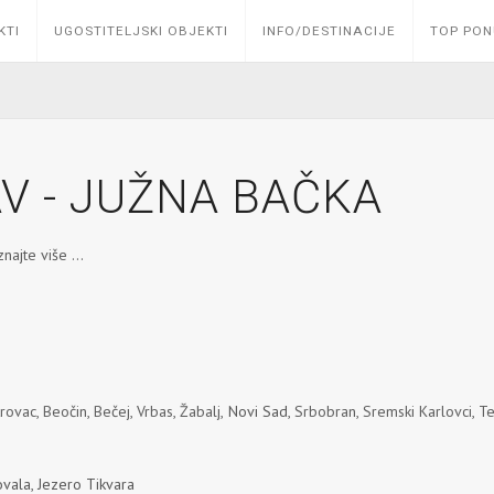
KTI
UGOSTITELJSKI OBJEKTI
INFO/DESTINACIJE
TOP PO
V - JUŽNA BAČKA
najte više ...
AČKA
rovac, Beočin, Bečej, Vrbas, Žabalj,
Novi Sad
, Srbobran, Sremski Karlovci, Te
ovala
,
Jezero Tikvara