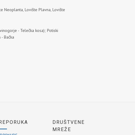
te Neoplanta
,
Lovište Plavna
,
Lovište
inogorje - Telečka kosa
);
Potiski
n - Bačka
REPORUKA
DRUŠTVENE
MREŽE