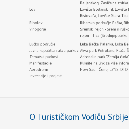
Beljanskog
,
Zavičajna zbirk
Lov
Lovište Bođanski rit
,
Lovište
Ristovača
,
Lovište Stara Tisa
Ribolov
Ribarsko područje Bačka
,
Ri
Vinogorje
Sremski rejon - Srem
(
Fruško
rejon - Tisa
(
Srednjepotisko 
Lučko područje
Luka Bačka Palanka
,
Luka Be
Javna kupališta i akva parkovi
Akva park Petroland
,
Plaža Š
Tematski parkovi
Adrenalin park "Zemlja čuda
Manifestacije
Kliknite na link za više infor
Aerodromi
Novi Sad - Čenej LYNS, DTD B
Investicije i projekti
O Turističkom Vodiču Srbije