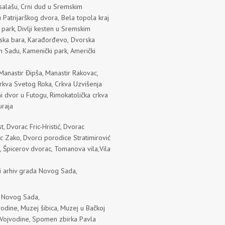
salaš
u,
Crni dud u Sremskim
 Patrijarškog dvora,
Bela topola kraj
 park
,
Divlji kesten u Sremskim
ska bara
,
Karađorđevo
,
Dvorska
om Sadu
,
Kamenički park
,
Američki
Manastir Đipša
,
Manastir Rakova
c,
rkva Svetog Roka
,
Crkva Uzvišenja
ni dvor u Futogu
,
Rimokatolička crkva
uraja
st
,
Dvorac Fric-Hristić
,
Dvorac
c Zako
,
Dvorci porodice Stratimirović
,
Špicerov dvorac
,
Tomanova vila
,
Vila
ski arhiv grada Novog Sada
,
 Novog Sada
,
vodine
,
Muzej šibica
,
Muzej u Bačkoj
 Vojvodine
,
Spomen zbirka Pavla