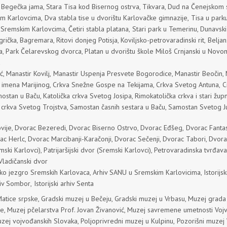
,
Begečka jama
,
Stara Tisa kod Bisernog ostrva
,
Tikvara
,
Dud na Čenejskom 
im Karlovcima
,
Dva stabla tise u dvorištu Karlovačke gimnazije,
Tisa u parku
 Sremskim Karlovcim
a,
Četiri stabla platana
,
Stari park u Temerinu
,
Dunavski
grička
,
Bagremara
,
Ritovi donjeg Potisja
,
Koviljsko-petrovaradinski rit
,
Beljan
a
,
Park Čelarevskog dvorca
,
Platan u dvorištu škole Miloš Crnjanski u Nov
ć
,
Manastir Kovilj,
Manastir Uspenja Presvete Bogorodice
,
Manastir Beočin
,
 imena Marijinog
,
Crkva Snežne Gospe na Tekijama
,
Crkva Svetog Antuna
,
C
mostan u Baču
,
Katolička crkva Svetog Josipa
,
Rimokatolička crkva i stari žup
 crkva Svetog Trojstva
,
Samostan časnih sestara u Baču
,
Samostan Svetog J
vije
,
Dvorac Bezeredi
,
Dvorac Biserno Ostrvo
,
Dvorac Eđše
g,
Dvorac Fanta
ac Herlc
,
Dvorac Marcibanji-Karačonji
,
Dvorac Sečenji
,
Dvorac Tabori
,
Dvora
mski Karlovci)
,
Patrijaršijski dvor (Sremski Karlovci)
,
Petrovaradinska tvrđava
Vladičanski dvor
ko jezgro Sremskih Karlovaca
,
Arhiv SANU u Sremskim Karlovicima
,
Istorij
rhiv Sombor
,
Istorijski arhiv Senta
Matice srpske
,
Gradski muzej u Bečeju
,
Gradski muzej u Vrbasu
,
Muzej grada
je
,
Muzej pčelarstva Prof. Jovan Živanović
,
Muzej savremene umetnosti Voj
zej vojvođanskih Slovaka
,
Poljoprivredni muzej u Kulpinu
,
Pozorišni muzej