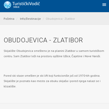
Početna
Info/Destinacije
Obudojevica - Zlatibor
OBUDOJEVICA - ZLATIBOR
Skijalište Obudojevica smešteno je na
planini Zlatibor
u samom turističkom
centru. Sam Zlatibor leži na prostoru opštine
Užice
, Čajetine i
Nove Varoši
.
Pored ski staze smešten je ski lift koji funkcioniše još od 1970-tih godina.
Skijalište je poznato kao mesto za obuku skijaša i pored njega nalazi se i
klizalište.