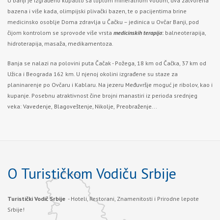
U banji je izgrađeno kupatilo sa toplom mineralnom vodom, dva zatvorena
bazena i više kada, olimpijski plivački bazen, te o pacijentima brine
medicinsko osoblje Doma zdravlja u Čačku – jedinica u Ovčar Banji, pod
čijom kontrolom se sprovode više vrsta
medicinskih terapija
:
balneoterapija,
hidroterapija, masaža, medikamentoza.
Banja se nalazi na polovini puta Čačak - Požega, 18 km od Čačka, 37 km od
Užica i Beograda 162 km. U njenoj okolini izgrađene su staze za
planinarenje po Ovčaru i Kablaru. Na
jezeru Međuvršje
moguć je ribolov, kao i
kupanje. Posebnu atraktivnost čine brojni manastiri iz perioda srednjeg
veka:
Vavedenje,
Blagoveštenje
,
Nikolje,
Preobraženje
...
O Turističkom Vodiču Srbije
Turistički Vodič Srbije
- Hoteli, Restorani, Znamenitosti i Prirodne lepote
Srbije!