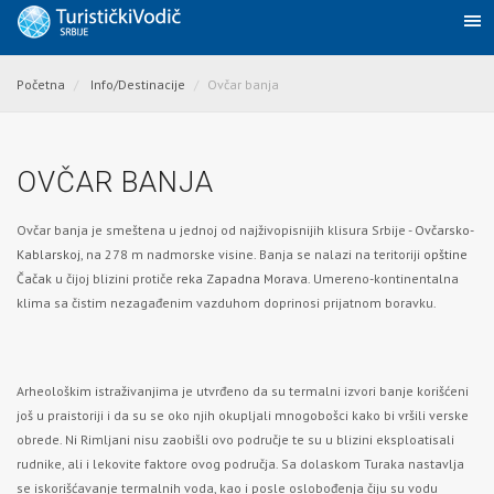
Početna
Info/Destinacije
Ovčar banja
OVČAR BANJA
Ovčar banja je smeštena u jednoj od najživopisnijih klisura Srbije -
Ovčarsko-
Kablarskoj,
na 278 m nadmorske visine. Banja se nalazi na teritoriji
opštine
Čačak
u čijoj blizini protiče
reka Zapadna Morava
. Umereno-kontinentalna
klima sa čistim nezagađenim vazduhom doprinosi prijatnom boravku.
Arheološkim istraživanjima je utvrđeno da su termalni izvori banje korišćeni
još u praistoriji i da su se oko njih okupljali mnogobošci kako bi vršili verske
obrede. Ni Rimljani nisu zaobišli ovo područje te su u blizini eksploatisali
rudnike, ali i lekovite faktore ovog područja. Sa dolaskom Turaka nastavlja
se iskorišćavanje termalnih voda, kao i posle oslobođenja čiju su vodu