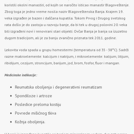
koristili okolni manastiri, od kojih se naročito isticao manastir Blagoveštenje.
Zbog toga je jedno vreme nosila naziv Blagoveštenska Banja. Krajem 19.
veka izgrađen je bazen i daščana kupatila. Tokom Prvog i Drugog svetskog
rata došlo je do zastoja u razvoju banje, da bi tek u drugoj polovini 20. veka
bili izgrađeni novi i renovirani stari objekti. Ovčar Banja je banja sa izuzetno
dugom tradicijom, ali je za banju zvanično priznata tek 2011. godine.
Lekovita voda spada u grupu homeotermi (temperatura od 35 - 38°C). Sadrži
razne makroelemente: kalcijum i natrijum, i mikroelemente: kalijum, litijum,
ribidijum, cezijum, stroncijum, barijum, jod, brom, fosfor, fluor i mangan.
Medicinske indikacije:
Reumatska oboljenja i degenerativni reumatizam
Spondiloze i artroze
Posledice preloma kostiju
Povrede mišićnog tkiva
Kožnja oboljenja.