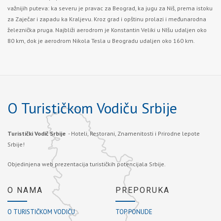
važnijih puteva: ka severu je pravac za Beograd, ka jugu za Niš, prema istoku
za Zaječar i zapadu ka Kraljevu. Kroz grad i opštinu prolazi i međunarodna
železnička pruga. Najbliži aerodrom je Konstantin Veliki u NIšu udaljen oko
80 km, dok je aerodrom Nikola Tesla u Beogradu udaljen oko 160 km.
O Turističkom Vodiču Srbije
Turistički Vodič Srbije
- Hoteli, Restorani, Znamenitosti i Prirodne lepote
Srbije!
Objedinjena web prezentacija turističkih potencijala Srbije.
O NAMA
PREPORUKA
O TURISTIČKOM VODIČU
TOP PONUDE