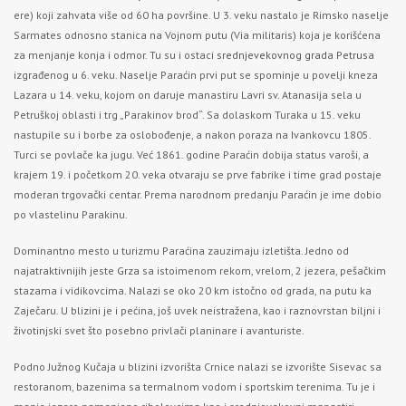
ere) koji zahvata više od 60 ha površine. U 3. veku nastalo je Rimsko naselje
Sarmates odnosno stanica na Vojnom putu (Via militaris) koja je korišćena
za menjanje konja i odmor. Tu su i ostaci
srednjevekovnog grada Petrusa
izgrađenog u 6. veku. Naselje Paraćin prvi put se spominje u povelji kneza
Lazara u 14. veku, kojom on daruje manastiru Lavri sv. Atanasija sela u
Petruškoj oblasti i trg „Parakinov brod“. Sa dolaskom Turaka u 15. veku
nastupile su i borbe za oslobođenje, a nakon poraza na Ivankovcu 1805.
Turci se povlače ka jugu. Već 1861. godine Paraćin dobija status varoši, a
krajem 19. i početkom 20. veka otvaraju se prve fabrike i time grad postaje
moderan trgovački centar. Prema narodnom predanju Paraćin je ime dobio
po vlastelinu Parakinu.
Dominantno mesto u turizmu Paraćina zauzimaju izletišta. Jedno od
najatraktivnijih jeste
Grza
sa istoimenom rekom, vrelom, 2 jezera, pešačkim
stazama i vidikovcima. Nalazi se oko 20 km istočno od grada, na putu ka
Zaječaru. U blizini je i pećina, još uvek neistražena, kao i raznovrstan biljni i
životinjski svet što posebno privlači planinare i avanturiste.
Podno Južnog Kučaja u blizini izvorišta Crnice nalazi se izvorište Sisevac sa
restoranom, bazenima sa termalnom vodom i sportskim terenima. Tu je i