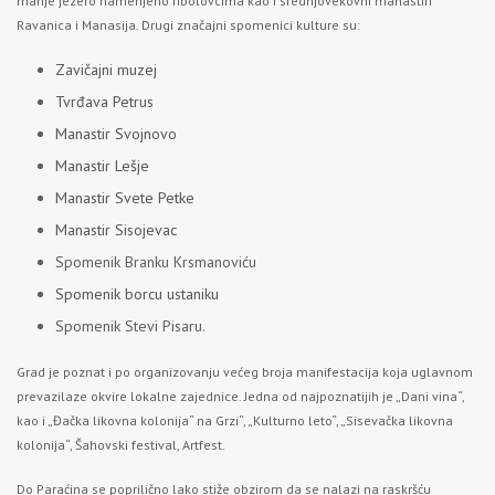
manje jezero namenjeno ribolovcima kao i srednjovekovni manastiri
Ravanica i Manasija. Drugi značajni spomenici kulture su:
Zavičajni muzej
Tvrđava Petrus
Manastir Svojnovo
Manastir Lešje
Manastir Svete Petke
Manastir Sisojevac
Spomenik Branku Krsmanoviću
Spomenik borcu ustaniku
Spomenik Stevi Pisaru.
Grad je poznat i po organizovanju većeg broja manifestacija koja uglavnom
prevazilaze okvire lokalne zajednice. Jedna od najpoznatijih je „Dani vina“,
kao i „Đačka likovna kolonija“ na Grzi“, „Kulturno leto“, „Sisevačka likovna
kolonija“, Šahovski festival, Artfest.
Do Paraćina se poprilično lako stiže obzirom da se nalazi na raskršću