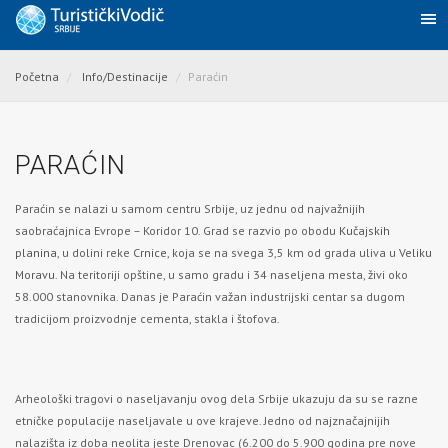
Početna
Info/Destinacije
Paraćin
PARAĆIN
Paraćin se nalazi u samom centru Srbije, uz jednu od najvažnijih
saobraćajnica Evrope – Koridor 10. Grad se razvio po obodu
Kučajskih
planina
, u dolini reke
Crnice
, koja se na svega 3,5 km od grada uliva u
Veliku
Moravu
. Na teritoriji opštine, u samo gradu i 34 naseljena mesta, živi oko
58.000 stanovnika. Danas je Paraćin važan industrijski centar sa dugom
tradicijom proizvodnje cementa, stakla i štofova.
Arheološki tragovi o naseljavanju ovog dela Srbije ukazuju da su se razne
etničke populacije naseljavale u ove krajeve. Jedno od najznačajnijih
nalazišta iz doba neolita jeste Drenovac (6.200 do 5.900 godina pre nove