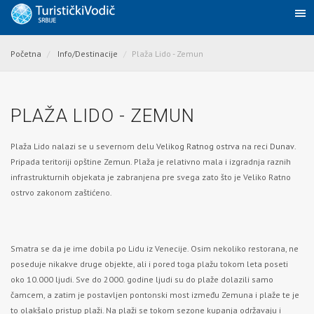
Početna
Info/Destinacije
Plaža Lido - Zemun
PLAŽA LIDO - ZEMUN
Plaža Lido nalazi se u severnom delu
Velikog Ratnog ostrva
na reci
Dunav
.
Pripada teritoriji opštine Zemun. Plaža je relativno mala i izgradnja raznih
infrastrukturnih objekata je zabranjena pre svega zato što je Veliko Ratno
ostrvo zakonom zaštićeno.
Smatra se da je ime dobila po Lidu iz Venecije. Osim nekoliko restorana, ne
poseduje nikakve druge objekte, ali i pored toga plažu tokom leta poseti
oko 10.000 ljudi. Sve do 2000. godine ljudi su do plaže dolazili samo
čamcem, a zatim je postavljen pontonski most između Zemuna i plaže te je
to olakšalo pristup plaži. Na plaži se tokom sezone kupanja održavaju i