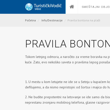
SMEŠTAJNI OBJE
Početna
Info/Destinacije
Pravila bontona na plaži
PRAVILA BONTON
Tokom letnjeg odmora, a naročito za vreme boravka na pl
kuće. Zato, evo nekoliko saveta o pravilima lepog ponašan
1. U mestu u kom letujete ne ide se u šetnju u kupaćem ko
defilujemo, a da nismo nepristojni: od šortsa i majica do 
2. Ne budite prepotentni: na letovanje se ide samo da bism
neprestanu zvonjavu mobilnog telefona, glasne razgovore