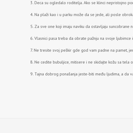
3. Deca su ogledalo roditelja. Ako se klinci nepristojno po
4. Na plaži kao i u parku može da se jede, ali posle obrok
5. Za sve one koji imaju naviku da ostavljaju suncobrane n
6. Vlasnici pasa treba da obrate pažnju na svoje ljubimce 
7. Ne tresite svoj peškir gde god vam padne na pamet, jer
8. Ne cedite bubuljice, mitisere i ne skidajte kožu sa tel
9. Tajna dobrog ponašanja jeste-biti među ljudima, a da v
Savet preuzet: iz lista "2