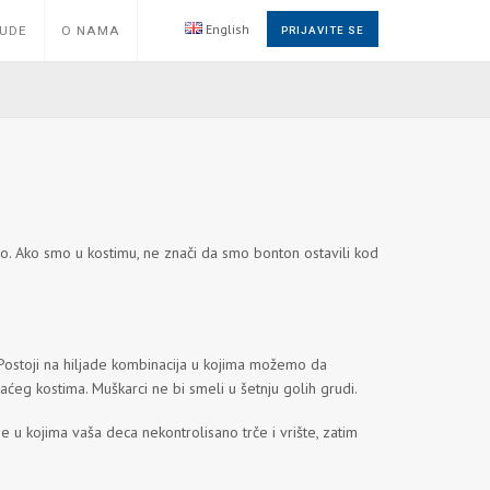
English
NUDE
O NAMA
PRIJAVITE SE
. Ako smo u kostimu, ne znači da smo bonton ostavili kod
. Postoji na hiljade kombinacija u kojima možemo da
aćeg kostima. Muškarci ne bi smeli u šetnju golih grudi.
e u kojima vaša deca nekontrolisano trče i vrište, zatim