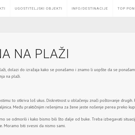
KTI
UGOSTITELJSKI OBJEKTI
INFO/DESTINACIJE
TOP PO
A NA PLAŽI
aži, dolazi do izražaja kako se ponašamo i znamo li uopšte da se ponašamo
ja na plaži.
stimu: to otkriva loš ukus. Diskretnost u oblačenju znači poštovanje drugih
haljinica. Među praktičnijim rešenjima za žene jeste nošenje perea preko kup
o se odmorili i kako bismo bili što dalje od buke. Treba izbegavati situacij
. Moramo biti svesni da nismo sami.