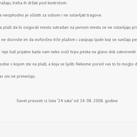
našaju, treba ih držati pod kontrolom.
a neophodno je očistiti za sobom i ne ostavljati tragove.
a plaži da bi osigurali mesto sutradan: na javnom mestu se ne ostavljaju pri
i ne dozvole im da euforično trče plažom i zasipaju ljude koji se sunčaju pe
 nije baš prijatno kada vam neko sruči hrpu peska na glavu dok zatvorenih o
a osobe s kojom ste na plaži, a koja se ljušti. Nekome pored vas to bi moglo
as oni ne primećuju.
4 sata" od 14. 08. 2008. godine