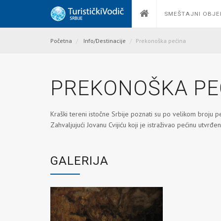
SMEŠTAJNI OBJE
Početna
Info/Destinacije
Prekonoška pećina
PREKONOŠKA PE
Kraški tereni istočne Srbije poznati su po velikom broju p
Zahvaljujući Jovanu Cvijiću koji je istraživao pećinu utvrđe
GALERIJA