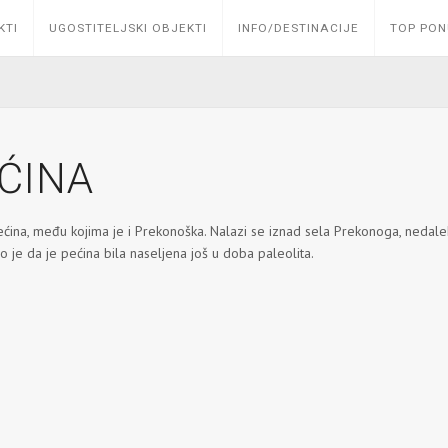
KTI
UGOSTITELJSKI OBJEKTI
INFO/DESTINACIJE
TOP PO
ĆINA
ećina, među kojima je i Prekonoška. Nalazi se iznad sela Prekonoga, nedaleko
no je da je pećina bila naseljena još u doba paleolita.