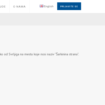
English
NUDE
O NAMA
PRIJAVITE SE
 od Svrljiga na mestu koje nosi naziv “Šarkinina strana”.