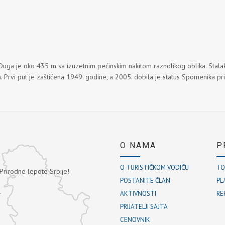
a je oko 435 m sa izuzetnim pećinskim nakitom raznolikog oblika. Stalaktiti 
blika. Prvi put je zaštićena 1949. godine, a 2005. dobila je status Spomenika pr
O NAMA
P
O TURISTIČKOM VODIČU
TO
 Prirodne lepote Srbije!
POSTANITE ČLAN
PL
.
AKTIVNOSTI
RE
PRIJATELJI SAJTA
CENOVNIK