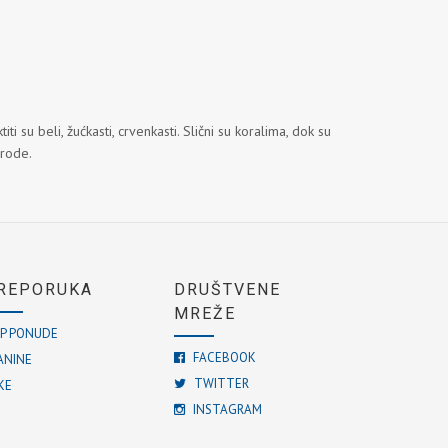
su beli, žućkasti, crvenkasti. Slični su koralima, dok su
irode.
REPORUKA
DRUŠTVENE
MREŽE
P PONUDE
FACEBOOK
ANINE
TWITTER
KE
INSTAGRAM