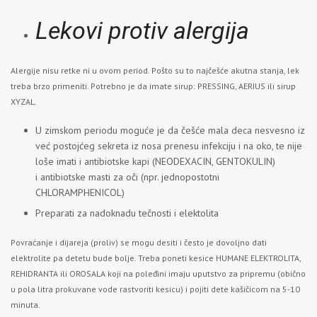
Lekovi protiv alergija
Alergije nisu retke ni u ovom period. Pošto su to najčešće akutna stanja, lek
treba brzo primeniti. Potrebno je da imate sirup: PRESSING, AERIUS ili sirup
XYZAL.
U zimskom periodu moguće je da češće mala deca nesvesno iz
već postojćeg sekreta iz nosa prenesu infekciju i na oko, te nije
loše imati i antibiotske kapi (NEODEXACIN, GENTOKULIN)
i antibiotske masti za oči (npr. jednopostotni
CHLORAMPHENICOL)
Preparati za nadoknadu tečnosti i elektolita
Povraćanje i dijareja (proliv) se mogu desiti i često je dovoljno dati
elektrolite pa detetu bude bolje. Treba poneti kesice HUMANE ELEKTROLITA,
REHIDRANTA ili OROSALA koji na poleđini imaju uputstvo za pripremu (obično
u pola litra prokuvane vode rastvoriti kesicu) i pojiti dete kašičicom na 5-10
minuta.