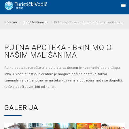
Početna
Info/Destinacije
Putna apoteka - brinimo o našim mališanima
PUTNA APOTEKA - BRINIMO O
NAŠIM MALIŠANIMA
Putna apoteka naročito ako putujete sa decom je neophodni deo prtljaga.
Iako u većini turističkih centara je moguće doći do apoteka, faktor
iznenađenja da trenutno nema leka koji vam je potreban može se dogoditi,
te će sledeći saveti biti od koristi.
GALERIJA