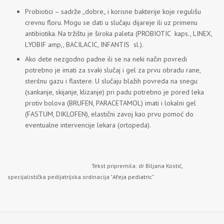
Probiotici – sadrže „dobre„ i korisne bakterije koje regulišu
crevnu floru. Mogu se dati u slučaju dijareje ili uz primenu
antibiotika. Na tržištu je široka paleta (PROBIOTIC kaps., LINEX,
LYOBIF amp,, BACILACIC, INFANTIS sl.).
Ako dete nezgodno padne ili se na neki način povredi
potrebno je imati za svaki slučaj i gel za prvu obradu rane,
sterilnu gazu i flastere. U slučaju blažih povreda na snegu
(sankanje, skijanje, klizanje) pri padu potrebno je pored leka
protiv bolova (BRUFEN, PARACETAMOL) imati i lokalni gel
(FASTUM, DIKLOFEN), elastični zavoj kao prvu pomoć do
eventualne intervencije lekara (ortopeda).
Tekst pripremila: dr Biljana Kostić,
specijalistička pedijatrijska ordinacija "
Afeja pediatric
"