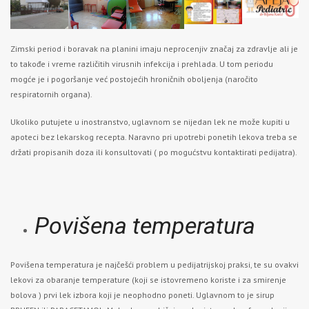
Zimski period i boravak na planini imaju neprocenjiv značaj za zdravlje ali je
to takođe i vreme različitih virusnih infekcija i prehlada. U tom periodu
mogće je i pogoršanje već postojećih hroničnih oboljenja (naročito
respiratornih organa).
Ukoliko putujete u inostranstvo, uglavnom se nijedan lek ne može kupiti u
apoteci bez lekarskog recepta. Naravno pri upotrebi ponetih lekova treba se
držati propisanih doza ili konsultovati ( po mogućstvu kontaktirati pedijatra).
Povišena temperatura
Povišena temperatura je najčešći problem u pedijatrijskoj praksi, te su ovakvi
lekovi za obaranje temperature (koji se istovremeno koriste i za smirenje
bolova ) prvi lek izbora koji je neophodno poneti. Uglavnom to je sirup