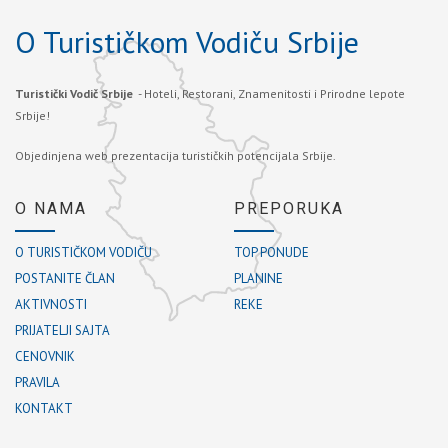
O Turističkom Vodiču Srbije
Turistički Vodič Srbije
- Hoteli, Restorani, Znamenitosti i Prirodne lepote
Srbije!
Objedinjena web prezentacija turističkih potencijala Srbije.
O NAMA
PREPORUKA
O TURISTIČKOM VODIČU
TOP PONUDE
POSTANITE ČLAN
PLANINE
AKTIVNOSTI
REKE
PRIJATELJI SAJTA
CENOVNIK
PRAVILA
KONTAKT