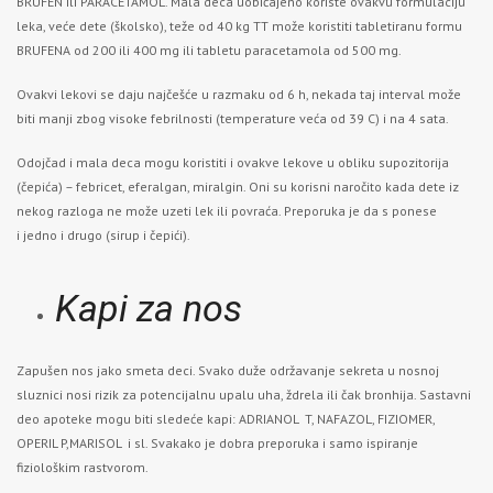
BRUFEN ili PARACETAMOL. Mala deca uobičajeno koriste ovakvu formulaciju
leka, veće dete (školsko), teže od 40 kg TT može koristiti tabletiranu formu
BRUFENA od 200 ili 400 mg ili tabletu paracetamola od 500 mg.
Ovakvi lekovi se daju najčešće u razmaku od 6 h, nekada taj interval može
biti manji zbog visoke febrilnosti (temperature veća od 39 C) i na 4 sata.
Odojčad i mala deca mogu koristiti i ovakve lekove u obliku supozitorija
(čepića) – febricet, eferalgan, miralgin. Oni su korisni naročito kada dete iz
nekog razloga ne može uzeti lek ili povraća. Preporuka je da s ponese
i jedno i drugo (sirup i čepići).
Kapi za nos
Zapušen nos jako smeta deci. Svako duže održavanje sekreta u nosnoj
sluznici nosi rizik za potencijalnu upalu uha, ždrela ili čak bronhija. Sastavni
deo apoteke mogu biti sledeće kapi: ADRIANOL T, NAFAZOL, FIZIOMER,
OPERIL P,MARISOL i sl. Svakako je dobra preporuka i samo ispiranje
fiziološkim rastvorom.