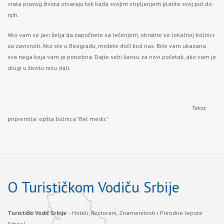
vrata pravog života otvaraju tek kada svojim strpljenjem platite svoj put do
njih.
Ako vam se javi želja da započnete sa lečenjem, obratite se lokalnoj bolnici
za zavisnoti. Ako ste u Beogradu, možete doći kod nas. Biće vam ukazana
sva nega koja vam je potrebna. Dajte sebi šansu za novi početak, ako vam je
drugi u životu nisu dali.
Tekst
pripremila: opšta bolnica "Bel medic"
O Turističkom Vodiču Srbije
Turistički Vodič Srbije
- Hoteli, Restorani, Znamenitosti i Prirodne lepote
Srbije!