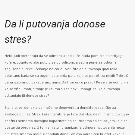
Da li putovanja donose
stres?
Neki ljudi preferiraju da se odmaraju kod kuće. Kada pomisle na prtljage,
kofere, pogotovo ako putuju sa porodicom, a zatim pune aerodrome,
zagušene puteve i čekanje na carini. Naručito od putovanja ljudi lako
odustanu kada se sa tugom sete brda para koje se potroši za nekih 7 do 10
dana izabranog paket aranžmana. Da li su oni u pravu? Ko se više odmori, a
ko se više umori, pitanje je kojima su se bavili mnogi. Koliko putovanja
otklanjaju ili donose stres?
Šta je stres, donekle se možemo dogovoriti, a donekle je različito za
svakoga od nas. Stres, kaže literatura, je lični doživljaj da mi nismo dovoljno
snažni i nemamo dovoljno kapaciteta da se izborimo sa situacijom koja se
postavlja pred nas. U tom smislu i organizacija odmora i putovanja može
biti stres. Imamo malo slobodnih dana i obično ograničen budžet, kako ih