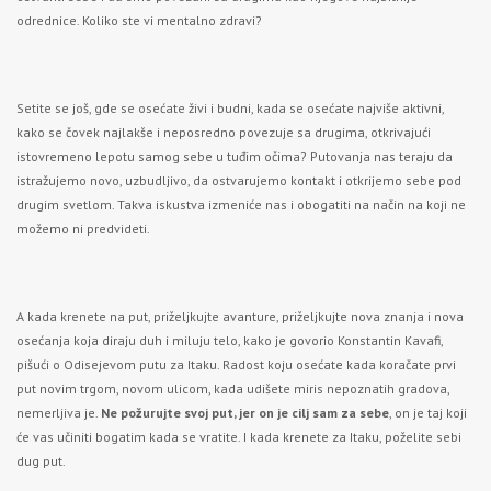
odrednice. Koliko ste vi mentalno zdravi?
Setite se još, gde se osećate živi i budni, kada se osećate najviše aktivni,
kako se čovek najlakše i neposredno povezuje sa drugima, otkrivajući
istovremeno lepotu samog sebe u tuđim očima? Putovanja nas teraju da
istražujemo novo, uzbudljivo, da ostvarujemo kontakt i otkrijemo sebe pod
drugim svetlom. Takva iskustva izmeniće nas i obogatiti na način na koji ne
možemo ni predvideti.
A kada krenete na put, priželjkujte avanture, priželjkujte nova znanja i nova
osećanja koja diraju duh i miluju telo, kako je govorio Konstantin Kavafi,
pišući o Odisejevom putu za Itaku. Radost koju osećate kada koračate prvi
put novim trgom, novom ulicom, kada udišete miris nepoznatih gradova,
nemerljiva je.
Ne požurujte svoj put, jer on je cilj sam za sebe
, on je taj koji
će vas učiniti bogatim kada se vratite. I kada krenete za Itaku, poželite sebi
dug put.