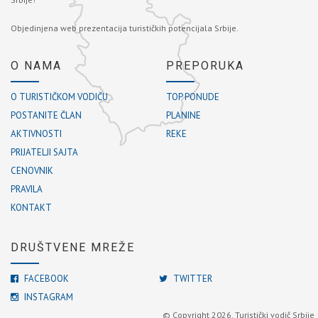
Objedinjena web prezentacija turističkih potencijala Srbije.
O NAMA
PREPORUKA
O TURISTIČKOM VODIČU
TOP PONUDE
POSTANITE ČLAN
PLANINE
AKTIVNOSTI
REKE
PRIJATELJI SAJTA
CENOVNIK
PRAVILA
KONTAKT
DRUŠTVENE MREŽE
FACEBOOK
TWITTER
INSTAGRAM
© Copyright 2026. Turistički vodič Srbije