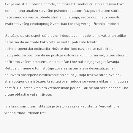
Ako je vaš strah fobične prirode, on može biti simbolički, što se rešava kroz
kontinuiranu analizu sa vašim psihoterapeutom. Razgovori u tom slučaju
neće samo da vas oslobode straha od letenja, već će doprinetu porastu
kvaliteta vašeg celokupnog života, kao i osećaj većeg uživanja i radosti.
U slučaju da ste uspeli ući u avion i doputovali negde, ali je vaš strah toliko
narastao da ne znate kako ćete se vratiti, potražite lokalnu
psihoterapeutsku ordinaciju. Možete doći kod nas, ako se nalazite u
Beogradu. Sa obzirom da ne postoje uslovi za kontinuiran rad, u tom slučaju
prićićemo vašem problemu na praktičan i brz način njegovog rešavanja.
Metoda primene u tom slučaju zove se sistematska desenzitizacija i
obuhvata postepeno navikavanje na situaciju koja izaziva strah, sve dok
strah potpuno ne iščezne. Rezultati ove metode su veoma efikasni i mogu se
postići u izuzetno kratkom vremenskom periodu, ali se oni neće odnositi i na
druge oblasti u vašem životu.
I na kraju samo zamislite šta je to što vas čeka kad sletite. Verovatno je
vredno truda. Prijatan let!