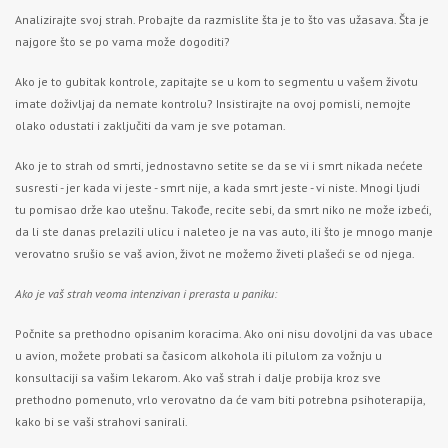
Analizirajte svoj strah. Probajte da razmislite šta je to što vas užasava. Šta je
najgore što se po vama može dogoditi?
Ako je to gubitak kontrole, zapitajte se u kom to segmentu u vašem životu
imate doživljaj da nemate kontrolu? Insistirajte na ovoj pomisli, nemojte
olako odustati i zaključiti da vam je sve potaman.
Ako je to strah od smrti, jednostavno setite se da se vi i smrt nikada nećete
susresti - jer kada vi jeste - smrt nije, a kada smrt jeste - vi niste. Mnogi ljudi
tu pomisao drže kao utešnu. Takođe, recite sebi, da smrt niko ne može izbeći,
da li ste danas prelazili ulicu i naleteo je na vas auto, ili što je mnogo manje
verovatno srušio se vaš avion, život ne možemo živeti plašeći se od njega.
Ako je vaš strah veoma intenzivan i prerasta u paniku:
Počnite sa prethodno opisanim koracima. Ako oni nisu dovoljni da vas ubace
u avion, možete probati sa časicom alkohola ili pilulom za vožnju u
konsultaciji sa vašim lekarom. Ako vaš strah i dalje probija kroz sve
prethodno pomenuto, vrlo verovatno da će vam biti potrebna psihoterapija,
kako bi se vaši strahovi sanirali.