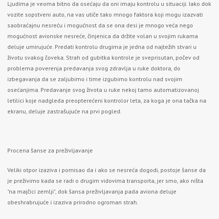
Ljudima je veoma bitno da osećaju da oni imaju kontrolu u situaciji. Iako dok
vozite sopstveni auto, na vas utiče tako mnogo faktora koji mogu izazvati
saobraćajnu nesreću i mogućnost da se ona desi je mnogo veća nego
mogućnost avionske nesreće, činjenica da držite volan u svojim rukama
deluje umirujuće. Predati kontrolu drugima je jedna od najtežih stvari u
životu svakog čoveka. Strah od gubitka kontrole je sveprisutan, počev od
problema poverenja predavanja svog zdravlja u ruke doktora, do
izbegavanja da se zaljubimo i time izgubimo kontrolu nad svojim
osećanjima. Predavanje svog života u ruke nekoj tamo automatizovanoj
letilici koje nadgleda preopterećeni kontrolor leta, za koga je ona tačka na
ekranu, deluje zastrašujuće na prvi pogled.
Procena šanse za preživljavanje
Veliki otpor izaziva i pomisao da i ako se nesreća dogodi, postoje šanse da
je preživimo kada se radi o drugim vidovima transporta, jer smo, ako ništa
"na majčici zemlji", dok šansa preživljavanja pada aviona deluje
obeshrabrujuće i izaziva prirodno ogroman strah.