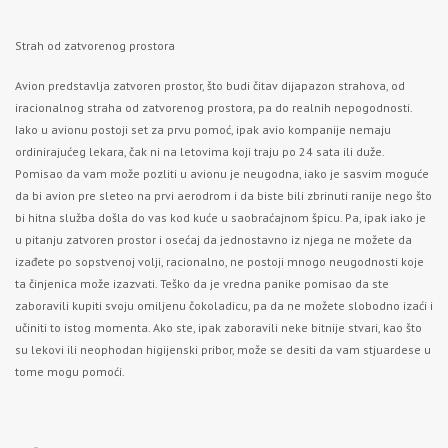
Strah od zatvorenog prostora
Avion predstavlja zatvoren prostor, što budi čitav dijapazon strahova, od
iracionalnog straha od zatvorenog prostora, pa do realnih nepogodnosti.
Iako u avionu postoji set za prvu pomoć, ipak avio kompanije nemaju
ordinirajućeg lekara, čak ni na letovima koji traju po 24 sata ili duže.
Pomisao da vam može pozliti u avionu je neugodna, iako je sasvim moguće
da bi avion pre sleteo na prvi aerodrom i da biste bili zbrinuti ranije nego što
bi hitna služba došla do vas kod kuće u saobraćajnom špicu. Pa, ipak iako je
u pitanju zatvoren prostor i osećaj da jednostavno iz njega ne možete da
izađete po sopstvenoj volji, racionalno, ne postoji mnogo neugodnosti koje
ta činjenica može izazvati. Teško da je vredna panike pomisao da ste
zaboravili kupiti svoju omiljenu čokoladicu, pa da ne možete slobodno izaći i
učiniti to istog momenta. Ako ste, ipak zaboravili neke bitnije stvari, kao što
su lekovi ili neophodan higijenski pribor, može se desiti da vam stjuardese u
tome mogu pomoći.