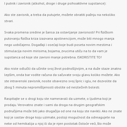
I putnik i zavisnik (alkohol, droge i druge psihoaktivne supstance):
Ako ste zavisnik, a treba da putujete, možete obratiti pažnju na nekoliko
stvari.
Svaka promena sredine je šansa za ostavljanje zavisnosti! Pri fizičkom
putovanju fizička kriza izazvana apstinencijom, može biti mnogo manja
nego uobičajeno. Događaji i osećaji koje budi poseta novim mestima i
stimulacija novim mirisima, bojama, zvucima utiču na to da vam je
supstanca od koje ste zavisni manje potrebna. ISKORISTITE TO!
Ako niste odlučili da učinite svoj život podnošljivijim, a na duže staze znatno
lepšim, onda bar vodite računa da sačuvate svoju glavu koliko možete. Ako
ste intravenski zavisnik, nosite obavezno svoj špric i iglu, ne dozvolite da
zbog 5 minuta nepromišljenosti obolite od neizlečivih bolesti.
Raspitajte se o drogi koju ste nameravali da uzmete, o ljudima koji je
prodaju. Verovatno znate i sami da droga na drugim geografskim
područijima može biti jako drugačija od one na koju ste navikli. Ako ne znate
koji je sastav droge koju uzimate, postoji mogućnost da odreagujete na
neke od hemikalija u njoj ili da je njen postotak čistoće veći, što može