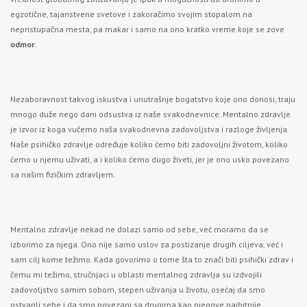
egzotične, tajanstvene svetove i zakoračimo svojim stopalom na
nepristupačna mesta, pa makar i samo na ono kratko vreme koje se zove
odmor
.
Nezaboravnost takvog iskustva i unutrašnje bogatstvo koje ono donosi, traju
mnogo duže nego dani odsustva iz naše svakodnevnice. Mentalno zdravlje
je izvor iz koga vučemo naša svakodnevna zadovoljstva i razloge življenja.
Naše psihičko zdravlje određuje koliko ćemo biti zadovoljni životom, koliko
ćemo u njemu uživati, a i koliko ćemo dugo živeti, jer je ono usko povezano
sa našim fizičkim zdravljem.
Mentalno zdravlje nekad ne dolazi samo od sebe, već moramo da se
izborimo za njega. Ono nije samo uslov za postizanje drugih ciljeva, već i
sam cilj kome težimo. Kada govorimo o tome šta to znači biti psihički zdrav i
čemu mi težimo, stručnjaci u oblasti mentalnog zdravlja su izdvojili
zadovoljstvo samim sobom, stepen uživanja u životu, osećaj da smo
ostvarili sebe i da smo povezani sa drugima kao njegove najbitnije