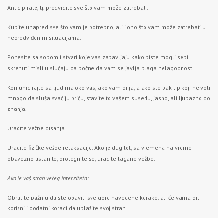
Anticipirate, tj. predvidite sve što vam može zatrebati.
Kupite unapred sve što vam je potrebno, ali i ono što vam može zatrebati u
nepredviđenim situacijama.
Ponesite sa sobom i stvari koje vas zabavljaju kako biste mogli sebi
skrenuti misli u slučaju da počne da vam se javlja blaga nelagodnost.
Komunicirajte sa ljudima oko vas, ako vam prija, a ako ste pak tip koji ne voli
mnogo da sluša svačiju priču, stavite to vašem susedu, jasno, ali ljubazno do
znanja.
Uradite vežbe disanja.
Uradite fizičke vežbe relaksacije. Ako je dug let, sa vremena na vreme
obavezno ustanite, protegnite se, uradite lagane vežbe.
Ako je vaš strah većeg intenziteta:
Obratite pažnju da ste obavili sve gore navedene korake, ali će vama biti
korisni i dodatni koraci da ublažite svoj strah.