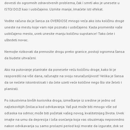
dovesti do ogromnih zdravstvenih problema, čak i smrti ako je unesete u
ISTOJ DOZI kao i uobičajeno. Uzmite manje, imaćete isti efekat.
Vodite računa da je šansa za OVERDOSE mnogo veća ako istu količinu droge
uneste na mestu koje vam nije poznato i uobičajeno. Kada promenite vaše
uobičajeno mesto, uvek unesite manju količinu supstance! Tako ćete i
uštedeti novac.
Nemojte rizikovati da prenosite drogu preko granice, postoji ogromna šansa
da budete uhvaćeni.
Ako na putovanje planirate da ponesete veću količinu droge, kako bi je
rasporedili na više dana, računajte na svoju neuračunljivost! Velika je šansa
da se nećete iskontrolisati i da ćete uzeti veće količine nego što ste želeli i
planirali.
Po iskustvima bivših korisnika droga, izmeštanje iz sredine je jedno od
najlekovitijih činilaca kod odvikavanja. Vaš put može biti mnogo više od
odlaska na odmor, može biti početak vašeg novog, kvalitetnijeg života. Uvek
imajte na umu da depresija i loša osećanja koja vas obuzimaju neposredno
nakon odvikavanja su samo prolazni period koji morate da izgurate, dok se