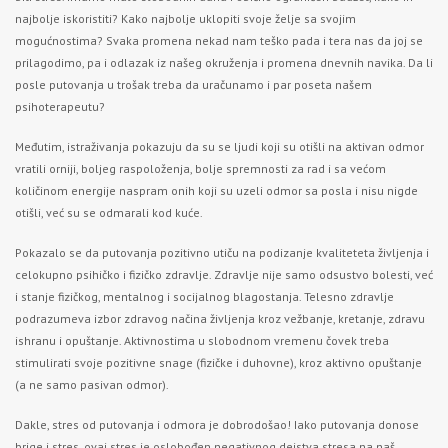
najbolje iskoristiti? Kako najbolje uklopiti svoje želje sa svojim
mogućnostima? Svaka promena nekad nam teško pada i tera nas da joj se
prilagodimo, pa i odlazak iz našeg okruženja i promena dnevnih navika. Da li
posle putovanja u trošak treba da uračunamo i par poseta našem
psihoterapeutu?
Međutim, istraživanja pokazuju da su se ljudi koji su otišli na aktivan odmor
vratili orniji, boljeg raspoloženja, bolje spremnosti za rad i sa većom
količinom energije naspram onih koji su uzeli odmor sa posla i nisu nigde
otišli, već su se odmarali kod kuće.
Pokazalo se da putovanja pozitivno utiču na podizanje kvaliteteta življenja i
celokupno psihičko i fizičko zdravlje. Zdravlje nije samo odsustvo bolesti, već
i stanje fizičkog, mentalnog i socijalnog blagostanja. Telesno zdravlje
podrazumeva izbor zdravog načina življenja kroz vežbanje, kretanje, zdravu
ishranu i opuštanje. Aktivnostima u slobodnom vremenu čovek treba
stimulirati svoje pozitivne snage (fizičke i duhovne), kroz aktivno opuštanje
(a ne samo pasivan odmor).
Dakle, stres od putovanja i odmora je dobrodošao! Iako putovanja donose
brige i stres, ovaj stres je oslobođen negativnog dejstva stresa na naš