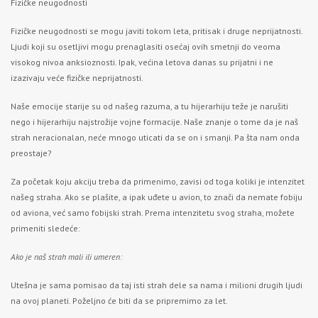
Fizičke neugodnosti
Fizičke neugodnosti se mogu javiti tokom leta, pritisak i druge neprijatnosti.
Ljudi koji su osetljivi mogu prenaglasiti osećaj ovih smetnji do veoma
visokog nivoa anksioznosti. Ipak, većina letova danas su prijatni i ne
izazivaju veće fizičke neprijatnosti.
Naše emocije starije su od našeg razuma, a tu hijerarhiju teže je narušiti
nego i hijerarhiju najstrožije vojne formacije. Naše znanje o tome da je naš
strah neracionalan, neće mnogo uticati da se on i smanji. Pa šta nam onda
preostaje?
Za početak koju akciju treba da primenimo, zavisi od toga koliki je intenzitet
našeg straha. Ako se plašite, a ipak uđete u avion, to znači da nemate fobiju
od aviona, već samo fobijski strah. Prema intenzitetu svog straha, možete
primeniti sledeće:
Ako je naš strah mali ili umeren:
Utešna je sama pomisao da taj isti strah dele sa nama i milioni drugih ljudi
na ovoj planeti. Poželjno će biti da se pripremimo za let.