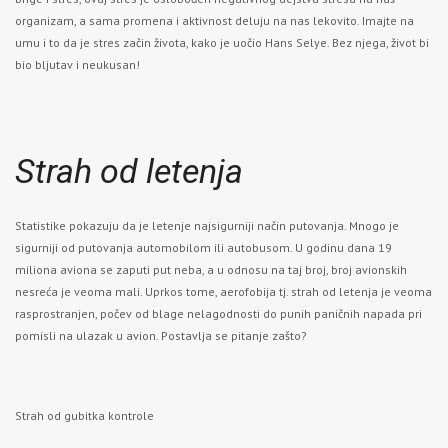
organizam, a sama promena i aktivnost deluju na nas lekovito. Imajte na
umu i to da je stres začin života, kako je uočio Hans Selye. Bez njega, život bi
bio bljutav i neukusan!
Strah od letenja
Statistike pokazuju da je letenje najsigurniji način putovanja. Mnogo je
sigurniji od putovanja automobilom ili autobusom. U godinu dana 19
miliona aviona se zaputi put neba, a u odnosu na taj broj, broj avionskih
nesreća je veoma mali. Uprkos tome, aerofobija tj. strah od letenja je veoma
rasprostranjen, počev od blage nelagodnosti do punih paničnih napada pri
pomisli na ulazak u avion. Postavlja se pitanje zašto?
Strah od gubitka kontrole