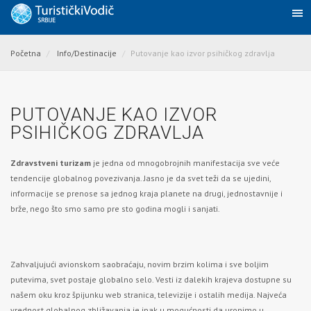
Početna
Info/Destinacije
Putovanje kao izvor psihičkog zdravlja
PUTOVANJE KAO IZVOR
PSIHIČKOG ZDRAVLJA
Zdravstveni turizam
je jedna od mnogobrojnih manifestacija sve veće
tendencije globalnog povezivanja. Jasno je da svet teži da se ujedini,
informacije se prenose sa jednog kraja planete na drugi, jednostavnije i
brže, nego što smo samo pre sto godina mogli i sanjati.
Zahvaljujući avionskom saobraćaju, novim brzim kolima i sve boljim
putevima, svet postaje globalno selo. Vesti iz dalekih krajeva dostupne su
našem oku kroz špijunku web stranica, televizije i ostalih medija. Najveća
vrednost globalnog zbližavanja je ipak u mogućnosti da uronimo u