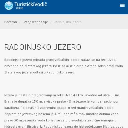
Početna
Info/Destinacije
Radoinjsko jezero
RADOINJSKO JEZERO
Radoinjsko jezero pripada grupi veštačkih jezera, nalazi se na
reci Uvac
,
nizvodno od Zlatarskog jezera. Po izlasku iz hidroelektrane Kokin brod, voda
Zlatarskog jezera, odlazi u Radoinjsko jezero.
Jezero je nastalo pregrađivanjem
reke Uvac
43 km uzvodno od ušća u
Lim
.
Brana je dugačka 150 m, a visoka preko 40 m. Jezero je kompenzacionog
karaktera. Po površini i zapremini spada u red manjih veštačkih jezera.
Zapremina jezerskog basena je 4 miliona m
³
a maksimalna dubina vode
preko 30 m. Jezerska voda koristi se za proizvodnju električne energije u
hidroelektrani Bistrica. Iz Radoinjskog jezera do hidroelektrane Bistrica, voda