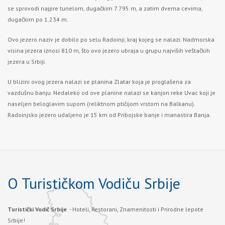
se sprovodi najpre tunelom, dugačkim 7.795 m, a zatim dvema cevima,
dugačkim po 1.234 m.
Ovo jezero naziv je dobilo po selu Radoinji, kraj kojeg se nalazi. Nadmorska
visina jezera iznosi 810 m, što ovo jezero ubraja u grupu najviših veštačkih
jezera u Srbiji.
U blizini ovog jezera nalazi se
planina Zlata
r koja je proglašena za
vazdušnu banju. Nedaleko od ove planine nalazi se
kanjon reke Uvac
koji je
naseljen beloglavim supom (reliktnom ptičijom vrstom na Balkanu).
Radoinjsko jezero udaljeno je 15 km od Pribojske banje i manastira Banja.
O Turističkom Vodiču Srbije
Turistički Vodič Srbije
- Hoteli, Restorani, Znamenitosti i Prirodne lepote
Srbije!