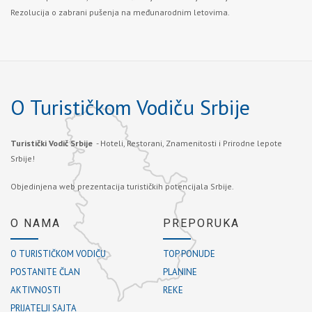
Rezolucija o zabrani pušenja na međunarodnim letovima.
O Turističkom Vodiču Srbije
Turistički Vodič Srbije
- Hoteli, Restorani, Znamenitosti i Prirodne lepote
Srbije!
Objedinjena web prezentacija turističkih potencijala Srbije.
O NAMA
PREPORUKA
O TURISTIČKOM VODIČU
TOP PONUDE
POSTANITE ČLAN
PLANINE
AKTIVNOSTI
REKE
PRIJATELJI SAJTA