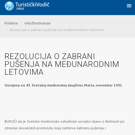
Početna
Info/Destinacije
Rezolucija o zabrani pušenja na međunarodnim letovima
REZOLUCIJA O ZABRANI
PUŠENJA NA MEĐUNARODNIM
LETOVIMA
Usvojena na 43. Svetskoj medicinskoj skupštini, Malta, novembar 1991.
BUDUĆI da je Svetsko medicinsko udruženje usvojilo izjavu o štetnosti po
zdravlje duvanskih proizvoda, koja zahteva zabranu pušenja, i