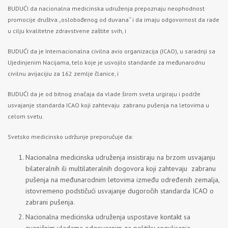
BUDUĆI da nacionalna medicinska udruženja prepoznaju neophodnost
promocije društva „oslobođenog od duvana“ i da imaju odgovornost da rade
u cilju kvalitetne zdravstvene zaštite svih, i
BUDUĆI da je Internacionalna civilna avio organizacija (ICAO), u saradnji sa
Ujedinjenim Nacijama, telo koje je usvojilo standarde za međunarodnu
civilnu avijacijiu za 162 zemlje članice, i
BUDUĆI da je od bitnog značaja da vlade širom sveta urgiraju i podrže
usvajanje standarda ICAO koji zahtevaju zabranu pušenja na letovima u
celom svetu.
Svetsko medicinsko udržunje preporučuje da:
Nacionalna medicinska udruženja insistiraju na brzom usvajanju
bilateralnih ili multilateralnih dogovora koji zahtevaju zabranu
pušenja na međunarodnim letovima između određenih zemalja,
istovremeno podstičući usvajanje dugoročih standarda ICAO o
zabrani pušenja.
Nacionalna medicinska udruženja uspostave kontakt sa