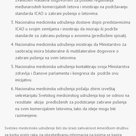
zvaničnim vladama odgovornim za politiku regulisanja
međunarodnih komercijalnih letova i insistiraju na podržavanju
standarda ICAO o zabrani pušenja o letovima.
Nacionalna medicinska udruženja dostave dopis predstavnicima
ICAO u svojim zemljama i insistiraju da iniciraju ili podrže
standarde za zabranu pušenja u avionima (predloženi spisak).
Nacionalna medicinska udruženja insistiraju da Ministarstvo za
saobraćaj inicira bilateralne ili multilateralne dogovore o
zabrani pušenja na svim letovima.
Nacionalna medicinska udruženja kontaktiraju svoja Ministarstva
zdravlja i članove parlamenta i kongresa da podrže ovu
inicijativu.
Nacionalna medicinska udruženja pošalju zbirni izveštaj
sekretarijatu Svetskog medicinskog udruženja koji se odnosi na
rezultate akcija predloženih za podsticanje zabrane pušenja
na svim komercijalnim letovima, tako da ideje mogu biti
razmenjene.
Svetsko medicinsko udruženje želi da izrazi zahvalnost Američkom društvu
za borbu protiv raka, na obezbeđivanju informacija na kojima se bazira