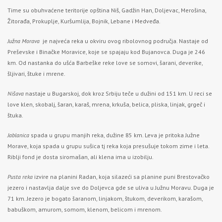
Time su obuhvaćene teritorije opština Niš, Gadžin Han, Doljevac, Merošina,
Žitorađa, Prokuplje, Kuršumlija, Bojnik, Lebane i Medveđa.
Južna Morava
je najveća reka u okviru ovog ribolovnog područja. Nastaje od
Preševske i Binačke Moravice, koje se spajaju kod Bujanovca. Duga je 246
km. Od nastanka do ušća Barbeške reke love se somovi, šarani, deverike,
šljivari, štuke i mrene.
Nišava
nastaje u Bugarskoj, dok kroz Srbiju teče u dužini od 151 km. U reci se
love klen, skobalj, šaran, karaš, mrena, krkuša, belica, pliska, linjak, grgeč i
štuka.
Jablanica
spada u grupu manjih reka, dužine 85 km. Leva je pritoka Južne
Morave, koja spada u grupu sušica tj reka koja presušuje tokom zime i leta.
Riblji fond je dosta siromašan, ali klena ima u izobilju.
Pusta reka
izvire na planini Radan, koja silazeći sa planine puni Brestovačko
jezero i nastavlja dalje sve do Doljevca gde se uliva u Južnu Moravu. Duga je
71 km. Jezero je bogato šaranom, linjakom, štukom, deverikom, karašom,
babuškom, amurom, somom, klenom, belicom i mrenom.