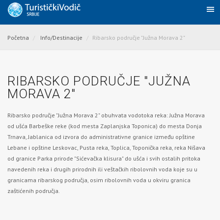
Početna
Info/Destinacije
Ribarsko područje "Južna Morava 2"
RIBARSKO PODRUČJE "JUŽNA
MORAVA 2"
Ribarsko područje "Južna Morava 2" obuhvata vodotoka reka: Južna Morava
od ušća Barbeške reke (kod mesta Zaplanjska Toponica) do mesta Donja
Trnava, Jablanica od izvora do administrativne granice između opštine
Lebane i opštine Leskovac, Pusta reka, Toplica, Toponička reka, reka Nišava
od granice Parka prirode "Sićevačka klisura" do ušća i svih ostalih pritoka
navedenih reka i drugih prirodnih ili veštačkih ribolovnih voda koje su u
granicama ribarskog područja, osim ribolovnih voda u okviru granica
zaštićenih područja.