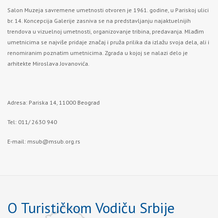
Salon Muzeja savremene umetnosti otvoren je 1961. godine, u Pariskoj ulici
br. 14. Koncepcija Galerije zasniva se na predstavljanju najaktuelnijih
trendova u vizuelnoj umetnosti, organizovanje tribina, predavanja. Mlađim
umetnicima se najviše pridaje značaj i pruža prilika da izlažu svoja dela, ali i
renomiranim poznatim umetnicima. Zgrada u kojoj se nalazi delo je
arhitekte Miroslava Jovanovića.
Adresa: Pariska 14, 11000
Beograd
Tel: 011/ 2630 940
E-mail:
msub@msub.org.rs
O Turističkom Vodiču Srbije