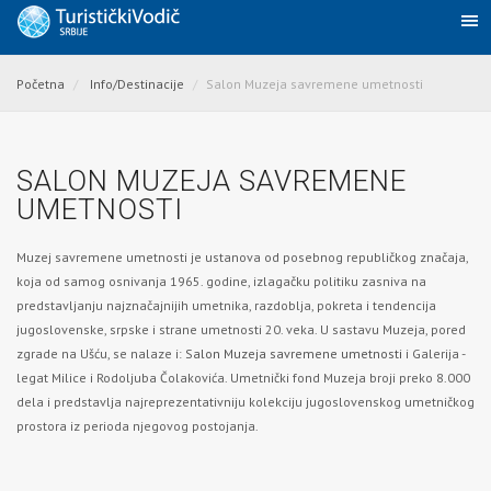
Početna
Info/Destinacije
Salon Muzeja savremene umetnosti
SALON MUZEJA SAVREMENE
UMETNOSTI
Muzej savremene umetnosti je ustanova od posebnog republičkog značaja,
koja od samog osnivanja 1965. godine, izlagačku politiku zasniva na
predstavljanju najznačajnijih umetnika, razdoblja, pokreta i tendencija
jugoslovenske, srpske i strane umetnosti 20. veka. U sastavu Muzeja, pored
zgrade na Ušću, se nalaze i:
Salon Muzeja savremene umetnosti
i Galerija -
legat Milice i Rodolјuba Čolakovića. Umetnički fond Muzeja broji preko 8.000
dela i predstavlja najreprezentativniju kolekciju jugoslovenskog umetničkog
prostora iz perioda njegovog postojanja.