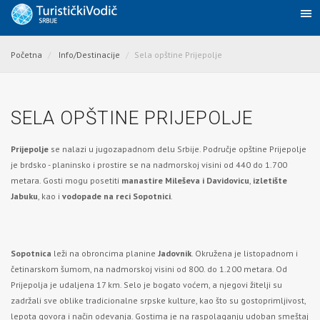
Početna
Info/Destinacije
Sela opštine Prijepolje
SELA OPŠTINE PRIJEPOLJE
Prijepolje
se nalazi u jugozapadnom delu Srbije. Područje opštine Prijepolje
je brdsko - planinsko i prostire se na nadmorskoj visini od 440 do 1.700
metara. Gosti mogu posetiti
manastire Mileševa i Davidovicu
,
izletište
Jabuku
, kao i
vodopade na reci Sopotnici
.
Sopotnica
leži na obroncima planine
Jadovnik
. Okružena je listopadnom i
četinarskom šumom, na nadmorskoj visini od 800. do 1.200 metara. Od
Prijepolja je udaljena 17 km. Selo je bogato voćem, a njegovi žitelji su
zadržali sve oblike tradicionalne srpske kulture, kao što su gostoprimljivost,
lepota govora i način odevanja. Gostima je na raspolaganju udoban smeštaj