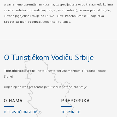
u savremeno opremljenim kućama, uz specijalitete ovog kraja, među kojima
se ističu mlečni proizvodi (kajmak, sir, kiselo mleko), cicvara, pita od heljde,
kuvana jagnjetina i rakije od kruške i šljive. Posebnu čar selu daje
reka
Sopotnica
, njeni
vodopadi
, vodenice i valjarice.
O Turističkom Vodiču Srbije
Turistički Vodič Srbije
- Hoteli, Restorani, Znamenitosti i Prirodne lepote
Srbije!
Objedinjena web prezentacija turističkih potencijala Srbije.
O NAMA
PREPORUKA
O TURISTIČKOM VODIČU
TOP PONUDE