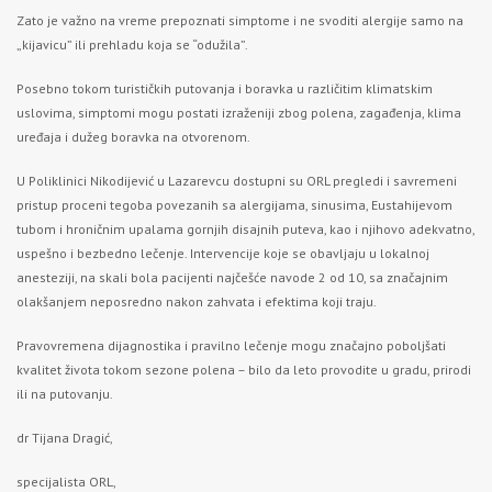
Zato je važno na vreme prepoznati simptome i ne svoditi alergije samo na
„kijavicu” ili prehladu koja se “odužila”.
Posebno tokom turističkih putovanja i boravka u različitim klimatskim
uslovima, simptomi mogu postati izraženiji zbog polena, zagađenja, klima
uređaja i dužeg boravka na otvorenom.
U Poliklinici Nikodijević u Lazarevcu dostupni su ORL pregledi i savremeni
pristup proceni tegoba povezanih sa alergijama, sinusima, Eustahijevom
tubom i hroničnim upalama gornjih disajnih puteva, kao i njihovo adekvatno,
uspešno i bezbedno lečenje. Intervencije koje se obavljaju u lokalnoj
anesteziji, na skali bola pacijenti najčešće navode 2 od 10, sa značajnim
olakšanjem neposredno nakon zahvata i efektima koji traju.
Pravovremena dijagnostika i pravilno lečenje mogu značajno poboljšati
kvalitet života tokom sezone polena – bilo da leto provodite u gradu, prirodi
ili na putovanju.
dr Tijana Dragić,
specijalista ORL,