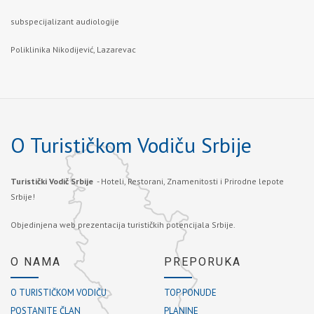
subspecijalizant audiologije
Poliklinika Nikodijević, Lazarevac
O Turističkom Vodiču Srbije
Turistički Vodič Srbije
- Hoteli, Restorani, Znamenitosti i Prirodne lepote
Srbije!
Objedinjena web prezentacija turističkih potencijala Srbije.
O NAMA
PREPORUKA
O TURISTIČKOM VODIČU
TOP PONUDE
POSTANITE ČLAN
PLANINE