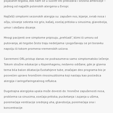
pojačanih tegoba, dok nam se u susret već približava i sezona ambrozije –
jednog od najjačih polenskih alergena u Evropi.
Najčešći simptomi sezonskih alergija su: zapušen nos, kijanje, svrab nosa i
očiju, slivanje sekreta niz grlo, kašalj, osećaj pritiska u sinusima, glavobolja,
umor i otežano disanje.
Mnogi pacijenti ove simptome pripisuju „prehladi”, klimi ili umoru od
putovanja, ali tegobe često traju nedeljama i pogoršavaju se pri boravku
napolju ili tokom promena vremenskih uslova.
Savremeni ORL pristup danas ne podrazumeva samo simptomatsko lečenje.
Tokom stručne edukacije u Kopenhagenu, nedavno održane, gde je glavna
tema bila balon dilatacija Eustahijeve tube, značajan deo programa bio je
posvećen upravo hroničnim rinosinuzitisima koji nastaju kao posledica
alergija i laringofaringealnog refluksa.
Dugotrajna alergijska upala može dovesti do: hronične zapušenosti nosa,
problema sa sinusima, osećaja pritiska, pucketanja i zujanja u ušima,
poremećaja ventilacije srednjeg uha, glavobolja, poremećaja sna i
koncentracije.