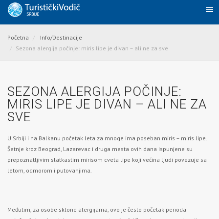
Početna
Info/Destinacije
Sezona alergija počinje: miris lipe je divan – ali ne za sve
SEZONA ALERGIJA POČINJE:
MIRIS LIPE JE DIVAN – ALI NE ZA
SVE
U Srbiji i na Balkanu početak leta za mnoge ima poseban miris – miris lipe.
Šetnje kroz Beograd, Lazarevac i druga mesta ovih dana ispunjene su
prepoznatljivim slatkastim mirisom cveta lipe koji većina ljudi povezuje sa
letom, odmorom i putovanjima.
Međutim, za osobe sklone alergijama, ovo je često početak perioda