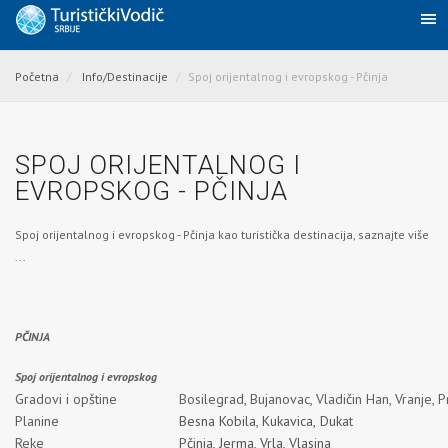
Početna
Info/Destinacije
Spoj orijentalnog i evropskog - Pčinja
SPOJ ORIJENTALNOG I
EVROPSKOG - PČINJA
Spoj orijentalnog i evropskog - Pčinja kao turistička destinacija, saznajte više
...
PČINJ
Spoj orijentalnog i evropskog
Gradovi i opštine
Bosilegrad, Bujanovac, Vladičin Han, Vranje, 
Planine
Besna Kobila
,
Kukavica,
Duka
t
Reke
Pčinja
,
Jerma
,
Vrla
,
Vlasina