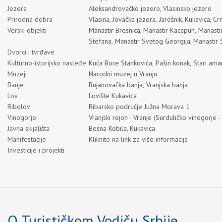
Jezera
Aleksandrovačko jezero
,
Vlasinsko jezero
Prirodna dobra
Vlasina
,
Jovačka jezera,
Jarešnik
,
Kukavica
,
Cr
Verski objekti
Manastir Bresnica
,
Manastir Kacapun
,
Manastir
Stefana,
Manastir Svetog Georgija,
Manastir 
Dvorci i tvrđave
Kulturno-istorijsko nasleđe
Kuća Bore Stankovića,
Pašin konak
,
Stari am
Muzeji
Narodni muzej u Vranju
Banje
Bujanovačka banja,
Vranjska banja
Lov
Lovište Kukavica
Ribolov
Ribarsko područje Južna Morava 1
Vinogorje
Vranjski rejon - Vranje
(
Surduličko vinogorje -
Javna skijališta
Besna Kobila
,
Kukavica
Manifestacije
Kliknite na link za više informacija
Investicije i projekti
O Turističkom Vodiču Srbije