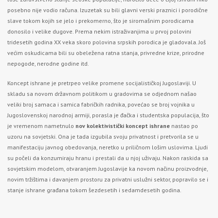
posebno nije vodio računa. Izuzetak su bili glavni verski praznici i porodične
slave tokom kojih se jelo i prekomerno, što je siromašnim porodicama
donosilo i velike dugove. Prema nekim istraživanjima u prvoj polovini
tridesetih godina XX veka skoro polovina srpskih porodica je gladovala. Još
većim oskudicama bili su obeležena ratna stanja, privredne krize, prirodne
nepogode, nerodne godine itd.
Koncept ishrane je pretrpeo velike promene socijalističkoj Jugoslaviji. U
skladu sa novom državnom politikom u gradovima se odjednom našao
veliki broj samaca i samica fabričkih radnika, povećao se broj vojnika u
Jugoslovenskoj narodnoj armiji, porasla je đačka i studentska populacija, što
je vremenom nametnulo
nov kolektivistički koncept ishrane
nastao po
uzoru na sovjetski. Ona je tada izgubila svoju privatnost i pretvorila se u
manifestaciju javnog obedovanja, neretko u priličnom lošim uslovima. Ljudi
su počeli da konzumiraju hranu i prestali da u njoj uživaju. Nakon raskida sa
sovjetskim modelom, otvaranjem Jugoslavije ka novom načinu proizvodnje,
novim tržištima i davanjem prostoru za privatni uslužni sektor, popravilo se i
stanje ishrane građana tokom šezdesetih i sedamdesetih godina.