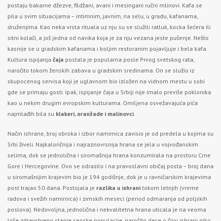
postaju bakarne džezve, fildžani, avani i mesingani ručni mlinovi. Kafa se
pila u svim situacijama – intimnim, javnim, na selu, u gradu, kafanama,
druženjima. Kao neka vrsta rituala uz nju su se služili ratluk, kocka šećera ili
sitni kolači, a još jedna od navika koja je za nju vezana jeste pušenje. Nešto
kasnije se u gradskim kafanama i boljim restoranim pojavljuje i bela kafa.
Kultura ispijanja
čaja
postala je popularna posle Prvog svetskog rata,
naročito tokom ženskih zabava u gradskim sredinama. On se služio iz
skupocenog servisa koji je uglavnom bio izložen na vidnom mestu u sobi
gde se primaju gosti. Ipak, ispijanje čaja u Srbiji nije imalo previše poklonika
kao u nekim drugim evropskim kulturama. Omiljena osvežavajuća pića
najmlađih bila su
klakeri, oranžade i malinovci
.
Način ishrane, broj obroka i izbor namirnica zavisio je od predela u kojima su
Srbi živeli. Najkaloričnija i najraznovrsnija hrana se jela u vojvođanskim
selima, dok se jednolična i siromašnija hrana konzumirala na prostoru Crne
Gore i Hercegovine. Ovo se odrazilo i na pravoslavni običaj posta – broj dana
u siromašnijim krajevim bio je 194 godišnje, dok je u ravničarskim krajevima
post trajao 50 dana. Postojala je
razlika u ishrani
tokom letnjih (vreme
radova i svežih namirnica) i zimskih meseci (period odmaranja od poljskih
poslova). Nedovoljna, jednolična i nekvalitetna hrana uticala je na veoma
loše zdravstveno stanje seoske populacije, naročito dece o čijoj ishrani niko