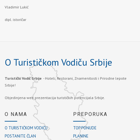
Vladimir Lukić
dipl. istoričar
O Turističkom Vodiču Srbije
Turistički Vodič Srbije
- Hoteli, Restorani, Znamenitosti i Prirodne lepote
Srbije!
Objedinjena web prezentacija turističkih potencijala Srbije.
O NAMA
PREPORUKA
O TURISTIČKOM VODIČU
TOP PONUDE
POSTANITE ČLAN
PLANINE