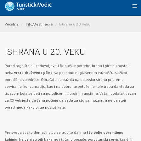
Početna
Info/Destinacije
Ishrana u 20. veku
ISHRANA U 20. VEKU
Pored toga što su zadovoljavali fiziološke potrebe, hrana i piće su postali
neka
vrsta društvenog čina
, sa posebno naglašenom važnošću za život
porodične zajednice. Obraćala se pažnja na estetsku stranu pripreme,
serviranje, konzumaciju, kao i na dobro raspoloženje koje treba da vlada za
trpezom koja se deli sa porodicom ili brojnim gostima. Važan podatak vezan
za XX vek jeste da žena počinje da seda za sto sa mužem, a ne da stoji
pored njega kako bi ga posluživala.
Pre svega svako domaćinstvo se trudilo da ima
što bolje opremljenu
kuhinju
. Na ceni su bili bakarno i tučano posuđe, porculanski servis (za 6 ili