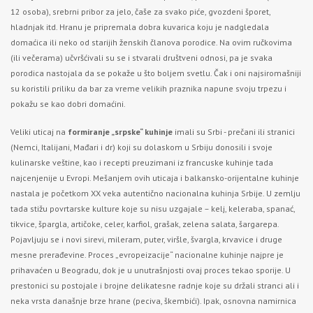
12 osoba), srebrni pribor za jelo, čaše za svako piće, gvozdeni šporet,
hladnjak itd. Hranu je pripremala dobra kuvarica koju je nadgledala
domaćica ili neko od starijih ženskih članova porodice. Na ovim ručkovima
(ili večerama) učvršćivali su se i stvarali društveni odnosi, pa je svaka
porodica nastojala da se pokaže u što boljem svetlu. Čak i oni najsiromašniji
su koristili priliku da bar za vreme velikih praznika napune svoju trpezu i
pokažu se kao dobri domaćini.
Veliki uticaj na
formiranje
„
srpske
“
kuhinje
imali su Srbi - prečani ili stranici
(Nemci, Italijani, Mađari i dr) koji su dolaskom u Srbiju donosili i svoje
kulinarske veštine, kao i recepti preuzimani iz francuske kuhinje tada
najcenjenije u Evropi. Mešanjem ovih uticaja i balkansko-orijentalne kuhinje
nastala je početkom XX veka autentično nacionalna kuhinja Srbije. U zemlju
tada stižu povrtarske kulture koje su nisu uzgajale – kelj, keleraba, spanać,
tikvice, špargla, artičoke, celer, karfiol, grašak, zelena salata, šargarepa.
Pojavljuju se i novi sirevi, mileram, puter, viršle, švargla, krvavice i druge
mesne prerađevine. Proces „evropeizacije“ nacionalne kuhinje najpre je
prihavaćen u Beogradu, dok je u unutrašnjosti ovaj proces tekao sporije. U
prestonici su postojale i brojne delikatesne radnje koje su držali stranci ali i
neka vrsta današnje brze hrane (peciva, škembići). Ipak, osnovna namirnica