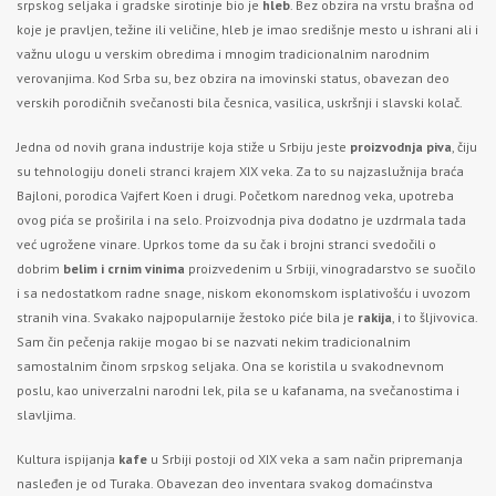
srpskog seljaka i gradske sirotinje bio je
hleb
. Bez obzira na vrstu brašna od
koje je pravljen, težine ili veličine, hleb je imao središnje mesto u ishrani ali i
važnu ulogu u verskim obredima i mnogim tradicionalnim narodnim
verovanjima. Kod Srba su, bez obzira na imovinski status, obavezan deo
verskih porodičnih svečanosti bila česnica, vasilica, uskršnji i slavski kolač.
Jedna od novih grana industrije koja stiže u Srbiju jeste
proizvodnja piva
, čiju
su tehnologiju doneli stranci krajem XIX veka. Za to su najzaslužnija braća
Bajloni, porodica Vajfert Koen i drugi. Početkom narednog veka, upotreba
ovog pića se proširila i na selo. Proizvodnja piva dodatno je uzdrmala tada
već ugrožene vinare. Uprkos tome da su čak i brojni stranci svedočili o
dobrim
belim i crnim vinima
proizvedenim u Srbiji, vinogradarstvo se suočilo
i sa nedostatkom radne snage, niskom ekonomskom isplativošću i uvozom
stranih vina. Svakako najpopularnije žestoko piće bila je
rakija
, i to šljivovica.
Sam čin pečenja rakije mogao bi se nazvati nekim tradicionalnim
samostalnim činom srpskog seljaka. Ona se koristila u svakodnevnom
poslu, kao univerzalni narodni lek, pila se u kafanama, na svečanostima i
slavljima.
Kultura ispijanja
kafe
u Srbiji postoji od XIX veka a sam način pripremanja
nasleđen je od Turaka. Obavezan deo inventara svakog domaćinstva