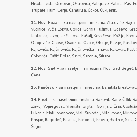
Nikola Tesla, Oreovac, Ostrovica, Paligrace, Paljina, Pasi P
Trupale, Hum, Cerje, Čamurlija, Čokot, Čukljenik.
11. Novi Pazar
– sa naseljenim mestima: Aluloviće, Bajevic
Vučiniće, Vučja Lokva, Golice, Gornja Tušimlja, Goševo, Gra
Jablanica, Javor, Janča, Jova, Kašalj, Kovačevo, Kožlje, Ko
Odojeviće, Okose, Osaonica, Osoje, Oholje, Pavlje, Paralovo
Rajkoviće, Rajčinoviće, Rajčinovićka, Trnava, Rakovac, Ras
Cokoviće, Čašić Dolac, Šavci, Šaronje, Štitare.
12. Novi Sad
– sa naseljenim mestima: Novi Sad, Begeč, Bu
Čenej.
13. Pančevo
– sa naseljenim mestima: Banatski Brestovac,
14. Pirot
– sa naseljenim mestima: Bazovik, Barje Čiflik, Ba
Zavoj, Vojnegovac, Vranište, Gnjilan, Gornja Držina, Gostuša
Lukanja, Mali Jovanovac, Mali Suvodol, Milojkovac, Mirkovci,
Prisjan, Ragodeš, Rasnica, Rosomač, Rsovci, Rudinje, Sinja 
Šugrin.