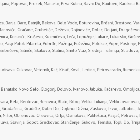
oljana, Popovac, Prosek, Manastir, Prva Kutina, Ravni Do, Rautovo, Radikina Bar
a, Banja, Bare, Batnjik, Bekova, Bele Vode, Boturovina, Brđani, Brestovo, Vare
đanoviće, Gračane, Grubetiće, Deževa, Dojinoviće, Dolac, Doljani, Dragočevo,
privnica, Kosuriće, Kruševo, Kuzmičevo, Leča, Lopužnje, Lukare, Lukarsko, Goš
, Pasji Potok, Pilareta, Pobrđe, Požega, Požežina, Polokce, Pope, Postenje, P
t, Sebečevo, Sitniče, Skukovo, Slatina, Smilo Vlaz, Srednja Tušimlja, Stradov
disava, Gukovac, Veternik, Kać, Kisač, Kovilj, Ledinci, Petrovaradin, Rumenk
 Banatsko Novo Selo, Glogonj, Dolovo, Ivanovo, Jabuka, Kačarevo, Omoljica
sara, Bela, Berilovac, Berovica, Blato, Brlog, Velika Lukanja, Veliki Jovanovac
, Gradašnica, Gradište, Dobri Do, Dojkinci, Držina, Zaskovci, Izvor, Jalbotina,
 Nišor, Obrenovac, Oreovica, Orlja, Osmakova, Pakleštica, Pasjač, Petrovac, P
Glava, Slavinja, Sopot, Srećkovac, Staničenje, Sukovo, Temska, Topli Do, Trnja