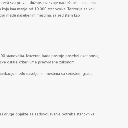
vrši sva prava i dužnosti iz svoje nadležnosti i koja ima
a koja ima manje od 10.000 stanovnika. Teritorija za koju
aciju među naseljenim mestima, sa sedištem kao
00.000 stanovnika. Izuzetno, kada postoje posebni ekonomski,
ava sve ostale kriterijume predviđene zakonom.
omunikaciju među naseljenim mestima sa sedištem grada
ru i druge objekte za zadovoljavanje potreba stanovnika