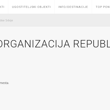
KTI
UGOSTITELJSKI OBJEKTI
INFO/DESTINACIJE
TOP PO
like Srbije
ORGANIZACIJA REPUBL
 mesta.