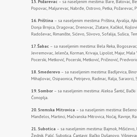
15. Požarevac
– sa naseljenim mestima: Bare, Batovac, Bera
Popovac, Maljurevac, Nabrđe, Ostrovo, Petka, Požarevac, Po
16. Priština
– sa naseljenim mestima: Priština, Ajvalija, Aj
Donja Brnjica, Dragovac, Drenovac, Zlatare, Kačikol, Kojlo
Radoševac, Rimanište, Sićevo, Slivovo, Sofalija, Sušica, Te
17. Šabac
– sa naseljenim mestima: Bela Reka, Bogosavac, Bo
Jevremovac, Jelenča, Korman, Krivaja, Lipolist, Majur, Mala 
Pocerski, Metković, Pocerski, Metković, Pričinović, Predvoric
18. Smederevo
– sa naseljenim mestima: Badljevica, Binov
Mihajlovac, Osipaonica, Petrijevo, Radinac, Ralja, Saraorci
19. Sombor
– sa naseljenim mestima: Aleksa Šantić, Bački B
Čonoplja.
20. Sremska Mitrovica
– sa naseljenim mestima: Bešenovač
Manđelos, Martinci, Mačvanska Mitrovica, Noćaj, Ravnje, Ra
21. Subotica
– sa naseljenim mestima: Bajmok, Mišićevo, Ba
Žednik, Palić, Subotica, Čantavir, Bačko Dušanovo, Višnjeva