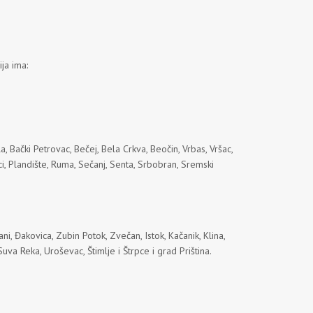
ja ima:
a, Bački Petrovac, Bečej, Bela Crkva, Beočin, Vrbas, Vršac,
inci, Plandište, Ruma, Sečanj, Senta, Srbobran, Sremski
čani, Đakovica, Zubin Potok, Zvečan, Istok, Kačanik, Klina,
va Reka, Uroševac, Štimlje i Štrpce i grad Priština.