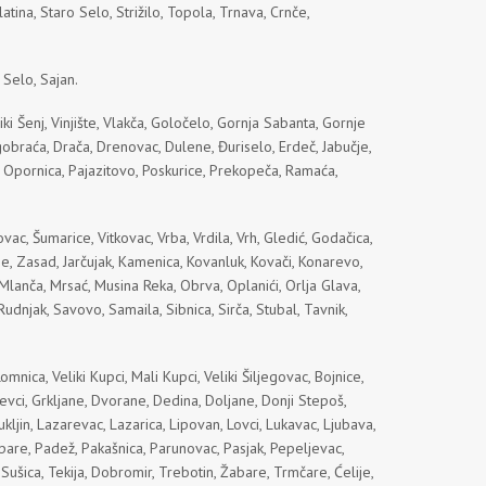
tina, Staro Selo, Strižilo, Topola, Trnava, Crnče,
 Selo, Sajan.
i Šenj, Vinjište, Vlakča, Goločelo, Gornja Sabanta, Gornje
obraća, Drača, Drenovac, Dulene, Đuriselo, Erdeč, Jabučje,
, Opornica, Pajazitovo, Poskurice, Prekopeča, Ramaća,
ac, Šumarice, Vitkovac, Vrba, Vrdila, Vrh, Gledić, Godačica,
e, Zasad, Jarčujak, Kamenica, Kovanluk, Kovači, Konarevo,
 Mlanča, Mrsać, Musina Reka, Obrva, Oplanići, Orlja Glava,
Rudnjak, Savovo, Samaila, Sibnica, Sirča, Stubal, Tavnik,
mnica, Veliki Kupci, Mali Kupci, Veliki Šiljegovac, Bojnice,
evci, Grkljane, Dvorane, Dedina, Doljane, Donji Stepoš,
kljin, Lazarevac, Lazarica, Lipovan, Lovci, Lukavac, Ljubava,
re, Padež, Pakašnica, Parunovac, Pasjak, Pepeljevac,
 Sušica, Tekija, Dobromir, Trebotin, Žabare, Trmčare, Ćelije,