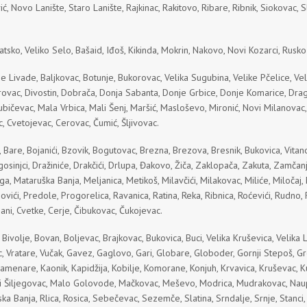
Novo Lanište, Staro Lanište, Rajkinac, Rakitovo, Ribare, Ribnik, Siokovac, Sla
sko, Veliko Selo, Bašaid, Iđoš, Kikinda, Mokrin, Nakovo, Novi Kozarci, Rusko
Livade, Baljkovac, Botunje, Bukorovac, Velika Sugubina, Velike Pčelice, Velik
rovac, Divostin, Dobrača, Donja Sabanta, Donje Grbice, Donje Komarice, Drag
ubičevac, Mala Vrbica, Mali Šenj, Maršić, Masloševo, Mironić, Novi Milanovac
, Cvetojevac, Cerovac, Čumić, Šljivovac.
Bare, Bojanići, Bzovik, Bogutovac, Brezna, Brezova, Bresnik, Bukovica, Vitanov
sinjci, Dražiniće, Drakčići, Drlupa, Đakovo, Žiča, Zaklopača, Zakuta, Zamčanj
a, Mataruška Banja, Meljanica, Metikoš, Milavčići, Milakovac, Miliće, Miločaj,
vići, Predole, Progorelica, Ravanica, Ratina, Reka, Ribnica, Roćevići, Rudno, 
ani, Cvetke, Cerje, Čibukovac, Čukojevac.
volje, Bovan, Boljevac, Brajkovac, Bukovica, Buci, Velika Kruševica, Velika Lo
, Vratare, Vučak, Gavez, Gaglovo, Gari, Globare, Globoder, Gornji Stepoš, Gr
 Kamenare, Kaonik, Kapidžija, Kobilje, Komorane, Konjuh, Krvavica, Kruševac, Ku
i Šiljegovac, Malo Golovode, Mačkovac, Meševo, Modrica, Mudrakovac, Naupa
ska Banja, Rlica, Rosica, Sebečevac, Sezemče, Slatina, Srndalje, Srnje, Stanci,