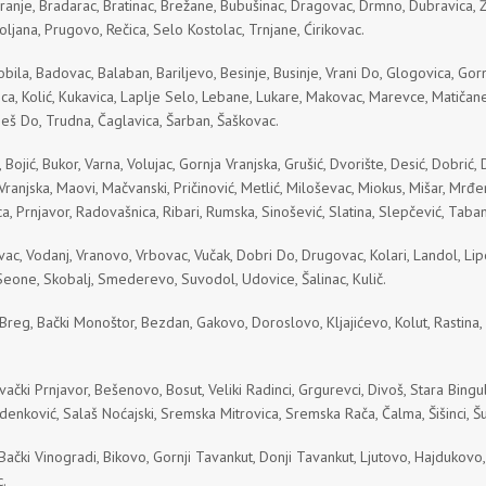
nje, Bradarac, Bratinac, Brežane, Bubušinac, Dragovac, Drmno, Dubravica, Živi
ljana, Prugovo, Rečica, Selo Kostolac, Trnjane, Ćirikovac.
kobila, Badovac, Balaban, Bariljevo, Besinje, Businje, Vrani Do, Glogovica, Gor
vica, Kolić, Kukavica, Laplje Selo, Lebane, Lukare, Makovac, Marevce, Matičan
neš Do, Trudna, Čaglavica, Šarban, Šaškovac.
jić, Bukor, Varna, Volujac, Gornja Vranjska, Grušić, Dvorište, Desić, Dobrić,
Vranjska, Maovi, Mačvanski, Pričinović, Metlić, Miloševac, Miokus, Mišar, Mrđe
a, Prnjavor, Radovašnica, Ribari, Rumska, Sinošević, Slatina, Slepčević, Tabano
ac, Vodanj, Vranovo, Vrbovac, Vučak, Dobri Do, Drugovac, Kolari, Landol, Lip
, Seone, Skobalj, Smederevo, Suvodol, Udovice, Šalinac, Kulič.
reg, Bački Monoštor, Bezdan, Gakovo, Doroslovo, Kljajićevo, Kolut, Rastina, R
ki Prnjavor, Bešenovo, Bosut, Veliki Radinci, Grgurevci, Divoš, Stara Bingula,
denković, Salaš Noćajski, Sremska Mitrovica, Sremska Rača, Čalma, Šišinci, Š
čki Vinogradi, Bikovo, Gornji Tavankut, Donji Tavankut, Ljutovo, Hajdukovo, 
c.