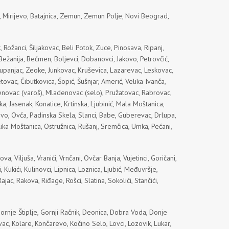
g, Mirijevo, Batajnica, Zemun, Zemun Polje, Novi Beograd,
 Rožanci, Šiljakovac, Beli Potok, Zuce, Pinosava, Ripanj,
 Bežanija, Bečmen, Boljevci, Dobanovci, Jakovo, Petrovčić,
 Županjac, Zeoke, Junkovac, Kruševica, Lazarevac, Leskovac,
ovac, Čibutkovica, Šopić, Šušnjar, Amerić, Velika Ivanča,
denovac (varoš), Mladenovac (selo), Pružatovac, Rabrovac,
a, Jasenak, Konatice, Krtinska, Ljubinić, Mala Moštanica,
lovo, Ovča, Padinska Skela, Slanci, Babe, Guberevac, Drlupa,
lika Moštanica, Ostružnica, Rušanj, Sremčica, Umka, Pećani,
, Viljuša, Vranići, Vrnčani, Ovčar Banja, Vujetinci, Goričani,
Kukići, Kulinovci, Lipnica, Loznica, Ljubić, Međuvršje,
jac, Rakova, Riđage, Rošci, Slatina, Sokolići, Stančići,
ornje Štiplje, Gornji Račnik, Deonica, Dobra Voda, Donje
ac, Kolare, Končarevo, Kočino Selo, Lovci, Lozovik, Lukar,