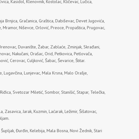
ca, Kasidol, Klenovnik, Kostolac, Kličevac, Lučica,
nja Brnjica, Gračanica, Graštica, Dabiševac, Devet Jugovića,
e, Mramor, Niševce, Orlović, Preoce, Propaštica, Prugovac,
 Drenovac, Duvanište, Žabar, Zablaće, Zminjak, Skrađani,
novac, Nakučani, Orašac, Orid, Petkovica, Petlovača,
vić, Cerovac, Culjković, Šabac, Ševarice, Štitar.
e, Lugavčina, Lunjevac, Mala Krsna, Malo Orašje,
iđica, Svetozar Miletić, Sombor, Stanišić, Stapar, Telečka,
 Zasavica, Jarak, Kuzmin, Laćarak, Ležimir, Šišatovac,
uljam.
Šupljak, Đurđin, Kelebija, Mala Bosna, Novi Žednik, Stari