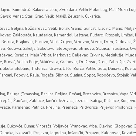
 Jajinci, Kumodraž, Rakovica selo, Zvezdara, Veliki Mokri Lug, Mali Mokri Lu
 Savski Venac, Stari Grad, Veliki Makiš, Železnik, Čukarica.
ac, Beljina, Boždarevac, Veliki Borak, Vranić, Guncati, Lisović, Manić, Meljak,
Živkovac, Zaklopača, Kaluđerica, Kamendol, Leštane, Pudarci, Ritopek, Umčari,
 Bistrica, Brajkovac, Burovo, Veliki Crljeni, Vrbovno, Vreoci, Dren, Dudovica,
va, Rudovci, Sakulja, Sokolovo, Stepojevac, Strmovo, Stubica, Trbušnica, Cvet
ovačevac, Koraćica, Mala Vrbica, Markovac, Beljevac, Crkvine, Međulužje, Mla
ce, Brović, Veliko Polje, Vukićevica, Grabovac, Draževac, Dren, Zabrežje, Zvečk
i, Skela, Stubline, Trstenica, Urovci, Ušće, Borča, Veliko Selo, Dunavac, Kovi
rcani, Popović, Ralja, Rogača, Sibnica, Slatina, Sopot, Ropočevo, Stojnik, Ve
, Baluga (Trnavska), Banjica, Beljina, Bečanj, Brezovica, Bresnica, Vapa, Vidova
ča, Žaočani, Zablaće, Jančići, Ježevica, Jezdina, Katrga, Kačulice, Konjevići, 
vraće, Parmenac, Petnica, Preljina, Premeća, Pridvorica, Prijevor, Prislonica, Ra
je, Bukovče, Bunar, Vinorača, Voljavče, Vranovac, Vrba, Glavinci, Glogovac, G
Duboka, Ivkovački, Prnjavor, Jagodina, Jošanički, Prnjavor, Kalenovac, Kovačev