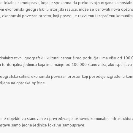
ruje lokalna samouprava, koja je sposobna da preko svojih organa samostalno 
 ekonomski, geografski ili istorijski razlozi, može se osnovati nova opštin
nu, ekonomski povezan prostor, koji poseduje razvijenu i izgrađenu komunik
administrativni, geografski i kulturni centar šireg područja i ima više od 1
rad i teritorijalna jedinica koja ima manje od 100.000 stanovnika, ako ispunj
u geografsku celinu, ekonomski povezan prostor koji poseduje izgrađenu k
eljena na gradske opštine.
đene objekte za stanovanje i privređivanje, osnovnu komunalnu infrastruktu
 sastavu samo jedne jedinice lokalne samouprave.