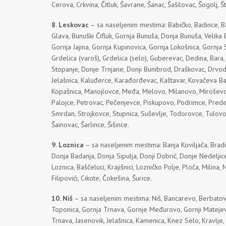
Cerova, Crkvina, Čitluk, Šavrane, Šanac, Šašilovac, Šogolj, Št
8. Leskovac
– sa naseljenim mestima: Babičko, Badince, Bar
Glava, Bunuški Čifluk, Gornja Bunuša, Donja Bunuša, Velika Bi
Gornja Jajina, Gornja Kupinovica, Gornja Lokošnica, Gornja 
Grdelica (varoš), Grdelica (selo), Guberevac, Dedina, Bara,
Stopanje, Donje Trnjane, Donji Bunibrod, Draškovac, Drvode
Jelašnica, Kaluđerce, Karađorđevac, Kaštavar, Kovačeva Bar
Kopašnica, Manojlovce, Međa, Melovo, Milanovo, Miroševce,
Palojce, Petrovac, Pečenjevce, Piskupovo, Podrimce, Predeja
Smrdan, Strojkovce, Stupnica, Suševlje, Todorovce, Tulovo,
Šainovac, Šarlince, Šišince.
9. Loznica
– sa naseljenim mestima: Banja Koviljača, Bradić
Donja Badanja, Donja Sipulja, Donji Dobrić, Donje Nedeljice, 
Loznica, Baščeluci, Krajišnici, Lozničko Polje, Ploča, Milina,
Filipovići, Cikote, Čokešina, Šurice.
10. Niš
– sa naseljenim mestima: Niš, Bancarevo, Berbatovo,
Toponica, Gornja Trnava, Gornje Međurovo, Gornji Matejev
Trnava, Jasenovik, Jelašnica, Kamenica, Knez Selo, Kravlje