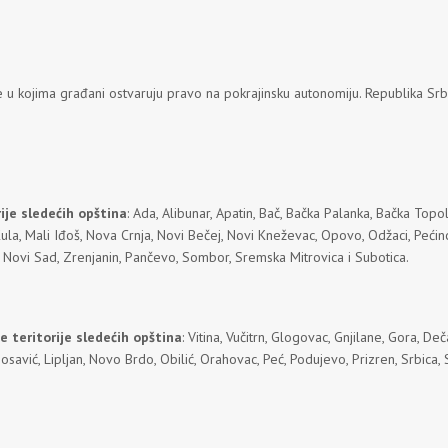
u kojima građani ostvaruju pravo na pokrajinsku autonomiju. Republika Srbi
ije sledećih opština
: Ada, Alibunar, Apatin, Bač, Bačka Palanka, Bačka Topol
vin, Kula, Mali Iđoš, Nova Crnja, Novi Bečej, Novi Kneževac, Opovo, Odžaci, Peć
i: Novi Sad, Zrenjanin, Pančevo, Sombor, Sremska Mitrovica i Subotica.
 teritorije sledećih opština
: Vitina, Vučitrn, Glogovac, Gnjilane, Gora, De
vić, Lipljan, Novo Brdo, Obilić, Orahovac, Peć, Podujevo, Prizren, Srbica, Su