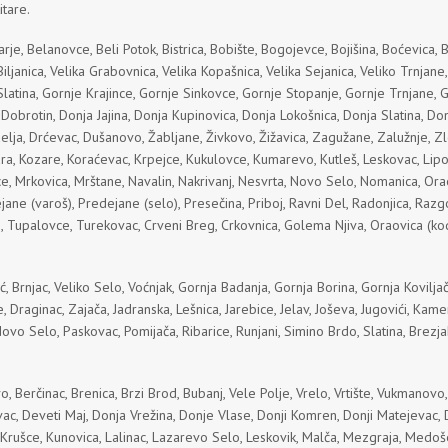
itare.
je, Belanovce, Beli Potok, Bistrica, Bobište, Bogojevce, Bojišina, Boćevica, 
ljanica, Velika Grabovnica, Velika Kopašnica, Velika Sejanica, Veliko Trnjane, 
Slatina, Gornje Krajince, Gornje Sinkovce, Gornje Stopanje, Gornje Trnjane, 
 Dobrotin, Donja Jajina, Donja Kupinovica, Donja Lokošnica, Donja Slatina, Do
lja, Drćevac, Dušanovo, Žabljane, Živkovo, Žižavica, Zagužane, Zalužnje, Zlo
a, Kozare, Koraćevac, Krpejce, Kukulovce, Kumarevo, Kutleš, Leskovac, Lipov
 Mrkovica, Mrštane, Navalin, Nakrivanj, Nesvrta, Novo Selo, Nomanica, Oraov
ne (varoš), Predejane (selo), Presečina, Priboj, Ravni Del, Radonjica, Razgoj
 Tupalovce, Turekovac, Crveni Breg, Crkovnica, Golema Njiva, Oraovica (kod C
, Brnjac, Veliko Selo, Voćnjak, Gornja Badanja, Gornja Borina, Gornja Koviljač
Draginac, Zajača, Jadranska, Lešnica, Jarebice, Jelav, Joševa, Jugovići, Kamenic
 Novo Selo, Paskovac, Pomijača, Ribarice, Runjani, Simino Brdo, Slatina, Brezjak
 Berčinac, Brenica, Brzi Brod, Bubanj, Vele Polje, Vrelo, Vrtište, Vukmanov
ac, Deveti Maj, Donja Vrežina, Donje Vlase, Donji Komren, Donji Matejevac
, Krušce, Kunovica, Lalinac, Lazarevo Selo, Leskovik, Malča, Mezgraja, Medoš