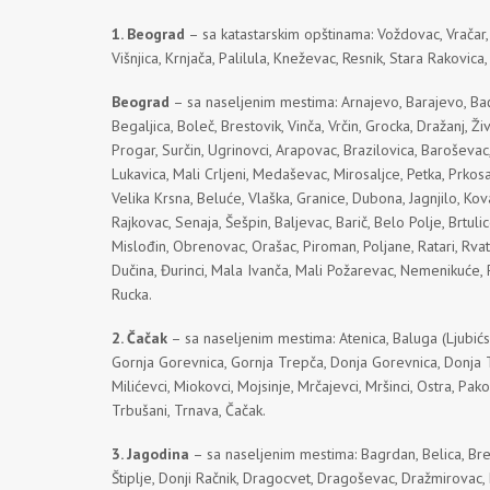
1. Beograd
– sa katastarskim opštinama: Voždovac, Vračar,
Višnjica, Krnjača, Palilula, Kneževac, Resnik, Stara Rakovica,
Beograd
– sa naseljenim mestima: Arnajevo, Barajevo, Baćev
Begaljica, Boleč, Brestovik, Vinča, Vrčin, Grocka, Dražanj, 
Progar, Surčin, Ugrinovci, Arapovac, Brazilovica, Baroševac,
Lukavica, Mali Crljeni, Medaševac, Mirosaljce, Petka, Prkosa
Velika Krsna, Beluće, Vlaška, Granice, Dubona, Jagnjilo, K
Rajkovac, Senaja, Šešpin, Baljevac, Barič, Belo Polje, Brtuli
Mislođin, Obrenovac, Orašac, Piroman, Poljane, Ratari, Rvat
Dučina, Đurinci, Mala Ivanča, Mali Požarevac, Nemenikuće, Pa
Rucka.
2. Čačak
– sa naseljenim mestima: Atenica, Baluga (Ljubićska)
Gornja Gorevnica, Gornja Trepča, Donja Gorevnica, Donja Trep
Milićevci, Miokovci, Mojsinje, Mrčajevci, Mršinci, Ostra, Pako
Trbušani, Trnava, Čačak.
3. Jagodina
– sa naseljenim mestima: Bagrdan, Belica, Bres
Štiplje, Donji Račnik, Dragocvet, Dragoševac, Dražmirovac, 