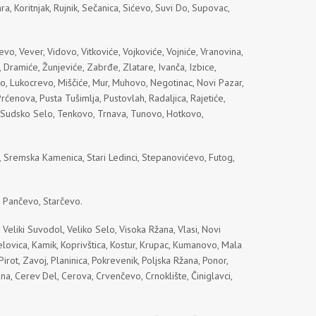
a, Koritnjak, Rujnik, Sečanica, Sićevo, Suvi Do, Supovac,
vo, Vever, Vidovo, Vitkoviće, Vojkoviće, Vojniće, Vranovina,
 Dramiće, Žunjeviće, Zabrđe, Zlatare, Ivanča, Izbice,
evo, Lukocrevo, Miščiće, Mur, Muhovo, Negotinac, Novi Pazar,
rćenova, Pusta Tušimlja, Pustovlah, Radaljica, Rajetiće,
o, Sudsko Selo, Tenkovo, Trnava, Tunovo, Hotkovo,
a, Sremska Kamenica, Stari Ledinci, Stepanovićevo, Futog,
, Pančevo, Starčevo.
, Veliki Suvodol, Veliko Selo, Visoka Ržana, Vlasi, Novi
 Jelovica, Kamik, Koprivštica, Kostur, Krupac, Kumanovo, Mala
irot, Zavoj, Planinica, Pokrevenik, Poljska Ržana, Ponor,
na, Cerev Del, Cerova, Crvenčevo, Crnoklište, Činiglavci,