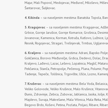
Majur, Mali Popović, Medojevac, Međureč, Miloševo, Mišević, 
Šantarovac, Šuljkovac.
4. Kikinda
– sa naseljenim mestima: Banatska Topola, Banat
5. Kragujevac
– sa naseljenim mestima: Kragujevac, Adžine 
Grbice, Gornje Jarušice, Gornje Komarice, Grošnica, Desimi
Jovanovac, Kamenica, Korman, Kotraža, Kutlovo, Lužnice, Lj
Resnik, Rogojevac, Stragari, Trešnjevak, Trmbas, Ugljarevac
6. Kraljevo
– sa naseljenim mestima: Adrani, Bapsko Polje, 
Gokčanica, Borovo Međurečje, Grdica, Dedevci, Dolac, Drago
Kraljevo, Lađevci, Lazac, Leševo, Lopatnica, Maglič, Matarug
Pekčanica, Stanča, Petropolje, Pečenog, Plana, Polumir, Popo
Tadenje, Tepeče, Tolišnica, Trgovište, Ušće, Lozno, Kamenj
7. Kruševac
– sa naseljenim mestima: Bela Voda, Belasica, Bi
Veliko Golovode, Veliko Krušince, Malo Krušince, Vitanovac
Đunis, Zdravinje, Zebica, Zubovac, Jablanica, Jasika, Jošje,
Majdevo, Suvaja, Makrešane, Mala Vrbnica, Mala Reka, Mal
Begovo Brdo, Koševi, Petina, Pozlata, Poljaci, Ribare, Ribar