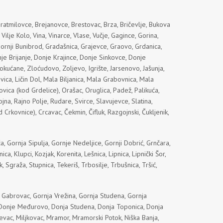
Bratmilovce, Brejanovce, Brestovac, Brza, Bričevlje, Bukova
Vilje Kolo, Vina, Vinarce, Vlase, Vučje, Gagince, Gorina,
Gornji Bunibrod, Gradašnica, Grajevce, Graovo, Grdanica,
nje Brijanje, Donje Krajince, Donje Sinkovce, Donje
kućane, Zloćudovo, Zoljevo, Igrište, Jarsenovo, Jašunja,
ica, Ličin Dol, Mala Biljanica, Mala Grabovnica, Mala
ica (kod Grdelice), Orašac, Oruglica, Padež, Palikuća,
na, Rajno Polje, Rudare, Svirce, Slavujevce, Slatina,
rkovnice), Crcavac, Čekmin, Čifluk, Razgojnski, Čukljenik,
a, Gornja Sipulja, Gornje Nedeljice, Gornji Dobrić, Grnčara,
a, Klupci, Kozjak, Korenita, Lešnica, Lipnica, Lipnički Šor,
, Sgraža, Stupnica, Tekeriš, Trbosilje, Trbušnica, Tršić,
o, Gabrovac, Gornja Vrežina, Gornja Studena, Gornja
, Donje Međurovo, Donja Studena, Donja Toponica, Donja
evac, Miljkovac, Mramor, Mramorski Potok, Niška Banja,