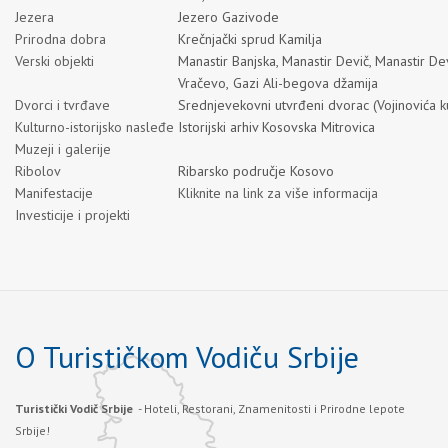
Jezera
Jezero Gazivode
Prirodna dobra
Krečnjački sprud Kamilja
Verski objekti
Manastir Banjska
,
Manastir Devič
,
Manastir De
Vračevo,
Gazi Ali-begova džamija
Dvorci i tvrđave
Srednjevekovni utvrđeni dvorac (Vojinovića k
Kulturno-istorijsko nasleđe
Istorijski arhiv Kosovska Mitrovica
Muzeji i galerije
Ribolov
Ribarsko područje Kosovo
Manifestacije
Kliknite na link za više informacija
Investicije i projekti
O Turističkom Vodiču Srbije
Turistički Vodič Srbije
- Hoteli, Restorani, Znamenitosti i Prirodne lepote
Srbije!