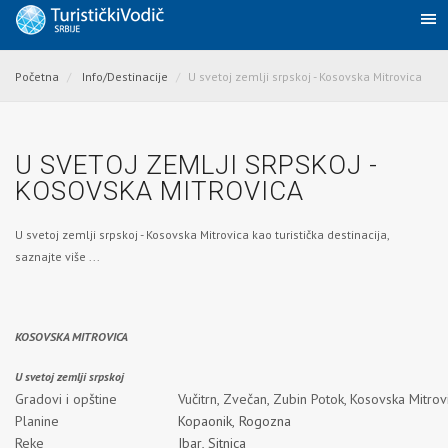
Početna
Info/Destinacije
U svetoj zemlji srpskoj - Kosovska Mitrovica
U SVETOJ ZEMLJI SRPSKOJ -
KOSOVSKA MITROVICA
U svetoj zemlji srpskoj - Kosovska Mitrovica kao turistička destinacija,
saznajte više ...
KOSOVSKA MITRO
U svetoj zemlji srpskoj
Gradovi i opštine
Vučitrn, Zvečan, Zubin Potok, Kosovska Mitrovi
Planine
Kopaonik,
Rogozna
Reke
Ibar
,
Sitnica