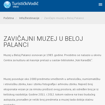
Početna
Info/Destinacije
Zavičajni muzej u Beloj Palanci
ZAVIČAJNI MUZEJ U BELOJ
PALANCI
Muzej u
Beloj Palanci
osnovan je 1983. godine. Prvobitno se nalazio u okviru
Centra za kulturu ali kasnije prelazi u sastav biblioteke „Vuk Karadžić“.
Muzej poseduje oko 2000 predmeta smeštenih u arheološku, numizmatičku
i etnološku zbirku, kao i zbirku fotografija i arhivsku zbirku. Najveći broj
eksponata vezan je za rimsku prošlost ovog prostora, ali određen broj je iz
keltskog razdoblja. Godine 2011. i 2012. tokom radova na trasi budućeg
autoputa, pronađen je veliki broj predmeta a muzej tada dobija stalnu
postavku.