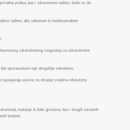
ivatna praksa, kao i zdravstveni radnici, dužni su da
a njihov zahtev, ako zakonom ili međunarodnim
e.
a obaveznog zdravstvenog osiguranja za zdravstvene
o tim sporazumom nije drugačije određeno;
ne ispunjavaju uslove za sticanje svojstva obavezno
romom), malarije ili žute groznice, kao i drugih zaraznih
znih bolesti;