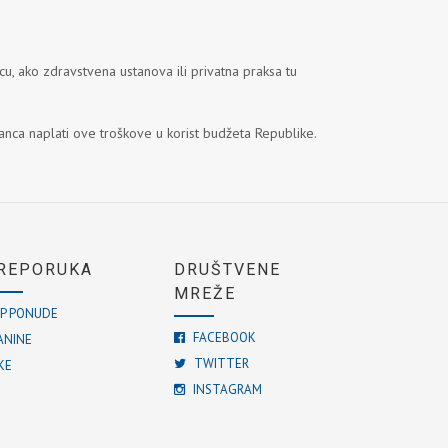
, ako zdravstvena ustanova ili privatna praksa tu
anca naplati ove troškove u korist budžeta Republike.
REPORUKA
DRUŠTVENE
MREŽE
P PONUDE
FACEBOOK
ANINE
TWITTER
KE
INSTAGRAM