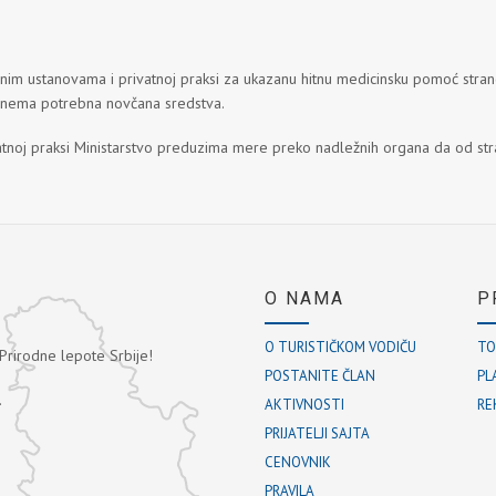
im ustanovama i privatnoj praksi za ukazanu hitnu medicinsku pomoć strancu
n nema potrebna novčana sredstva.
ivatnoj praksi Ministarstvo preduzima mere preko nadležnih organa da od str
O NAMA
P
O TURISTIČKOM VODIČU
TO
 Prirodne lepote Srbije!
POSTANITE ČLAN
PL
.
AKTIVNOSTI
RE
PRIJATELJI SAJTA
CENOVNIK
PRAVILA