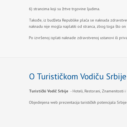
6) strancima koji su žrtve trgovine ljudima.
Takođe, iz budžeta Republike plaća se naknada zdravstven
naknadu nije mogla naplatiti od stranca, zbog toga što o
Po izvršenoj isplati naknade zdravstvenoj ustanovi ili pr
O Turističkom Vodiču Srbije
Turistički Vodič Srbije
- Hoteli, Restorani, Znamenitosti i
Objedinjena web prezentacija turističkih potencijala Srbije