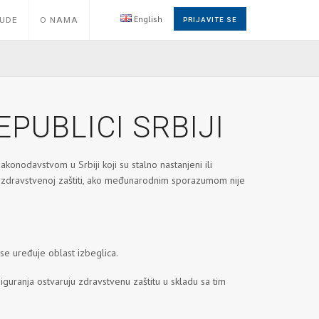
English
NUDE
O NAMA
PRIJAVITE SE
PUBLICI SRBIJI
akonodavstvom u Srbiji koji su stalno nastanjeni ili
 o zdravstvenoj zaštiti, ako međunarodnim sporazumom nije
 se uređuje oblast izbeglica.
guranja ostvaruju zdravstvenu zaštitu u skladu sa tim