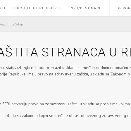
KTI
UGOSTITELJSKI OBJEKTI
INFO/DESTINACIJE
TOP PO
epublici Srbiji
ŠTITA STRANACA U RE
priznat status izbeglice ili odobren azil u skladu sa međunarodnim i domaćim z
itorije Republike, imaju pravo na zdravstvenu zaštitu, u skladu sa Zakonom
vše SFRJ ostvaruju pravo na zdravstvenu zaštitu u skladu sa propisima kojima
nika u skladu sa zakonom kojim se uređuje oblast obaveznog zdravstvenog osi