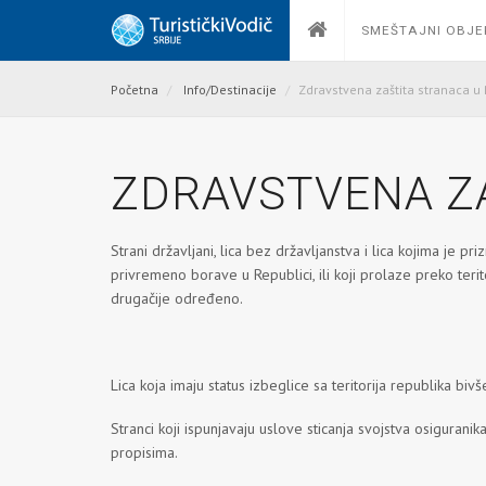
SMEŠTAJNI OBJE
Početna
Info/Destinacije
Zdravstvena zaštita stranaca u R
ZDRAVSTVENA ZA
Strani državljani, lica bez državljanstva i lica kojima je 
privremeno borave u Republici, ili koji prolaze preko ter
drugačije određeno.
Lica koja imaju status izbeglice sa teritorija republika bi
Stranci koji ispunjavaju uslove sticanja svojstva osigura
propisima.