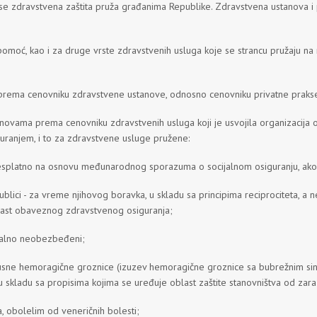
se zdravstvena zaštita pruža građanima Republike. Zdravstvena ustanova i pr
pomoć, kao i za druge vrste zdravstvenih usluga koje se strancu pružaju n
 prema cenovniku zdravstvene ustanove, odnosno cenovniku privatne praks
novama prema cenovniku zdravstvenih usluga koji je usvojila organizacij
ranjem, i to za zdravstvene usluge pružene:
besplatno na osnovu međunarodnog sporazuma o socijalnom osiguranju, ak
blici - za vreme njihovog boravka, u skladu sa principima reciprociteta, a 
last obaveznog zdravstvenog osiguranja;
rijalno neobezbeđeni;
irusne hemoragične groznice (izuzev hemoragične groznice sa bubrežnim sind
u skladu sa propisima kojima se uređuje oblast zaštite stanovništva od zara
a, obolelim od veneričnih bolesti;