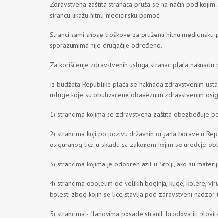
Zdravstvena zaštita stranaca pruža se na način pod kojim 
strancu ukažu hitnu medicinsku pomoć.
Stranci sami snose troškove za pruženu hitnu medicinsku 
sporazumima nije drugačije određeno.
Za korišćenje zdravstvenih usluga stranac plaća naknadu
Iz budžeta Republike plaća se naknada zdravstvenim usta
usluge koje su obuhvaćene obaveznim zdravstvenim osigu
1) strancima kojima se zdravstvena zaštita obezbeđuje 
2) strancima koji po pozivu državnih organa borave u Repu
osiguranog lica u skladu sa zakonom kojim se uređuje ob
3) strancima kojima je odobren azil u Srbiji, ako su mate
4) strancima obolelim od velikih boginja, kuge, kolere, v
bolesti zbog kojih se lice stavlja pod zdravstveni nadzor 
5) strancima - članovima posade stranih brodova ili plovil