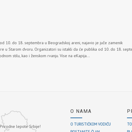
od 10. do 18. septembra u Beogradskoj areni, najavio je juče zamenik
re u Starom dvoru. Organizatori su istakli da će publika od 10. do 18. sep
dnom stilu, kao i ženskom rvanju. Vise na eKapija...
O NAMA
P
O TURISTIČKOM VODIČU
TO
 Prirodne lepote Srbije!
POSTANITE ČLAN
PL