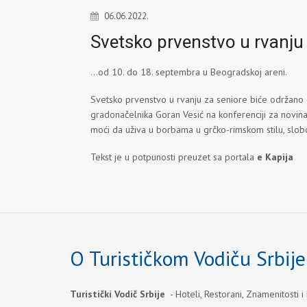
06.06.2022.
Svetsko prvenstvo u rvanju
...od 10. do 18. septembra u Beogradskoj areni.
Svetsko prvenstvo u rvanju za seniore biće održano 
gradonačelnika Goran Vesić na konferenciji za novina
moći da uživa u borbama u grčko-rimskom stilu, slobo
Tekst je u potpunosti preuzet sa portala
e Kapija
O Turističkom Vodiču Srbije
Turistički Vodič Srbije
- Hoteli, Restorani, Znamenitosti i