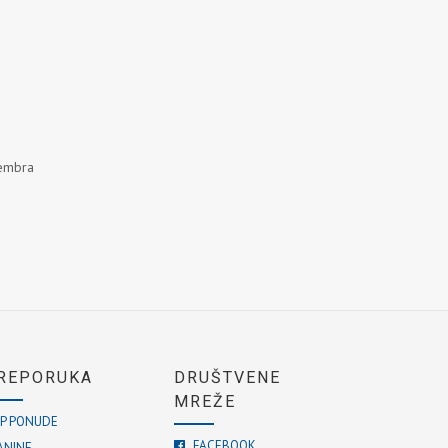
tembra
REPORUKA
DRUŠTVENE
MREŽE
P PONUDE
FACEBOOK
ANINE