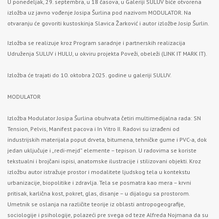
U ponedeljak, 29. septembra, u 18 časova, u Galeriji SULUV biće otvorena
izložba uz javno vođenje Josipa Šurlina pod nazivom MODULATOR. Na
otvaranju će govoriti kustoskinja Slavica Žarković i autor izložbe Josip Šurlin.
Izložba se realizuje kroz Program saradnje i partnerskih realizacija
Udruženja SULUV i HULU, u okviru projekta Poveži, obeleži (LINK IT MARK IT).
Izložba će trajati do 10. oktobra 2025. godine u galeriji SULUV.
MODULATOR
Izložba Modulator Josipa Šurlina obuhvata četiri multimedijalna rada: SN
Tension, Pelvis, Manifest pacova i In Vitro II. Radovi su izrađeni od
industrijskih materijala poput drveta, bitumena, tehničke gume i PVC-a, dok
jedan uključuje i „redi-mejd” elemente – tepison. U radovima se koriste
tekstualni i brojčani ispisi, anatomske ilustracije i stilizovani objekti. Kroz
izložbu autor istražuje prostor i modalitete ljudskog tela u kontekstu
urbanizacije, biopolitike i zdravlja. Tela se posmatra kao mera – krvni
pritisak, karlična kost, pokret, glas, disanje – u dijalogu sa prostorom.
Umetnik se oslanja na različite teorije iz oblasti antropogeografije,
sociologije i psihologije, polazeći pre svega od teze Alfreda Nojmana da su