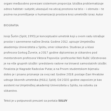
organi međusobno povezani sistemom proporcija. Izložba problematizuje
odnos habitat–subjekt, ukazujući na uticaj prostora na telo – i obrnuto – te
poziva na promišljanje o humanizaciji prostora kroz umetnički izraz. Autor
BIOGRAFIJA
Josip Šurlin (Split, 1993) je konceptualni umetnik koji u svom radu istražuje
prostor i savremene načine života. Godine 2012. upisuje Umjetničku
akademiju Univerziteta u Splitu, smer slikarstvo. Studirao je u klasi
profesora Gorkog Žuvele, a 2017. godine diplomirao je slikarstvo pod
mentorstvom profesora Viktora Popovića i profesorke Neli Ružić. Učestvovao
je na više grupnih izložbi i predstavio radove na trinaest samostalnih izložbi.
Finalista je Nagrade Radoslav Putar, a na Prvom studentskom bijenalu
dobio je i pisano priznanje za svoj rad. Godine 2018. postaje član Hrvatske
udruge likovnih umetnika (HULU, Split). Od 2020. godine zaposlen je kao
asistent na Umjetničkoj akademiji Univerziteta u Splitu, na odseku za
slikarstvo.
Tekst je u potpunosti preuzet sa portala
SULUV