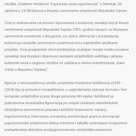
izložbe „Vladimir Veličković: Figura kao izraz egzistencije“ u četvrtak, 30.
oktobra u 19.00 časova u Muzeju savremene umjetnosti Republike Srpske.
Ona je realizovana na osnovu Sporazuma o kulturnoj saradnji koji je Muzej
savremene umjetnosti Republike Srpske 2021. godine sklopio sa Muzejom
savremene umetnosti u Beogradu, sa ciljem afirmacije i prezentacije
kulturnog nasljeđa savremene umjetnosti kroz zajedničke izložbene
projekte. Ovaj programski okvir predstavlja značajan model institucionalne
saradnje dva muzeja i doprinosi razmjeni umjetničkih sadržaja i jačanju
kulturnih veza u regionu. Izložba se održava u okviru manifestacije „Dani
Srbije u Republici Srpskoj“.
Riječ je o retrospektivnoj izložbi umjetnika Vladimira Veličkovića (1935 –
2019) čije je prisustvo nezaobilazno u sagledavanju razvoja domaće i šire
evropske umjetničke scene druge polovine HH vijeka. Veličković je
jedinstvena stvaralačka figura koja po svojim složenim identitetskim
obilježjima istovremeno pripada različitim kulturama: srpskoj,
jugoslovenskoj, francuskoj, evropskoj, pomijerajući granice percepcije
jugoslovenske umjetnosti datog vremena i takođe ostavljajući mogućnost
preispitivanja aktuelne postjugoslovenske umjetničke pozornice.