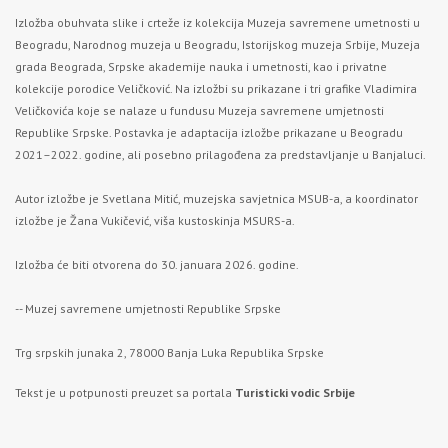
Izložba obuhvata slike i crteže iz kolekcija Muzeja savremene umetnosti u
Beogradu, Narodnog muzeja u Beogradu, Istorijskog muzeja Srbije, Muzeja
grada Beograda, Srpske akademije nauka i umetnosti, kao i privatne
kolekcije porodice Veličković. Na izložbi su prikazane i tri grafike Vladimira
Veličkovića koje se nalaze u fundusu Muzeja savremene umjetnosti
Republike Srpske. Postavka je adaptacija izložbe prikazane u Beogradu
2021–2022. godine, ali posebno prilagođena za predstavljanje u Banjaluci.
Autor izložbe je Svetlana Mitić, muzejska savjetnica MSUB-a, a koordinator
izložbe je Žana Vukičević, viša kustoskinja MSURS-a.
Izložba će biti otvorena do 30. januara 2026. godine.
-- Muzej savremene umjetnosti Republike Srpske
Trg srpskih junaka 2, 78000 Banja Luka Republika Srpske
Tekst je u potpunosti preuzet sa portala
Turisticki vodic Srbije