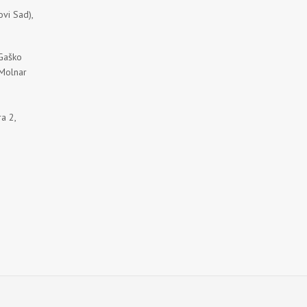
vi Sad),
 Gaško
 Molnar
a 2,