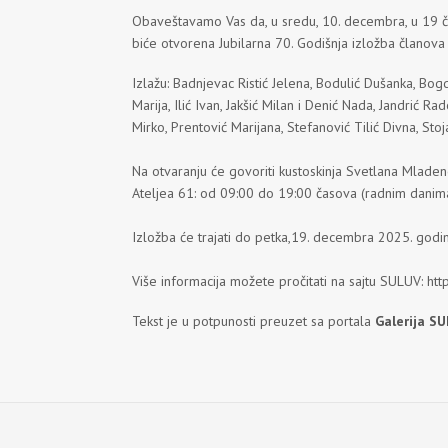
Obaveštavamo Vas da, u sredu, 10. decembra, u 19 čas
biće otvorena Jubilarna 70. Godišnja izložba članov
Izlažu: Badnjevac Ristić Jelena, Bodulić Dušanka, Bog
Marija, Ilić Ivan, Jakšić Milan i Denić Nada, Jandrić Ra
Mirko, Prentović Marijana, Stefanović Tilić Divna, Sto
Na otvaranju će govoriti kustoskinja Svetlana Mlade
Ateljea 61: od 09:00 do 19:00 časova (radnim danima
Izložba će trajati do petka,19. decembra 2025. godi
Više informacija možete pročitati na sajtu SULUV: htt
Tekst je u potpunosti preuzet sa portala
Galerija S