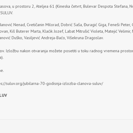
ova, u prostoru 2, Ateljea 61 (Kineska četvrt, Bulevar Despota Stefana, No
a SULUV.
danović Nenad, Cvetičanin Milorad, Dobrić Saša, Đuragić Giga, Feneši Peter,
dovan, Kiš Buterer Marta, Klaćik Jozef, Labat Mitrušić Violeta, Matejić Velimir,
janović Duško, Vasiljević Andreja-Baćo, Višekruna Dragoslav.
nov. Izložbu nakon otvaranja možete posetiti u toku radnog vremena prostor
).
ne.
ps://suluv.org/jubilarna-70-godisnja-izlozba-clanova-suluv/
ULUV