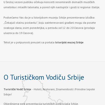
U šestoj sezoni publiku očekuju koncerti renomiranih domaćih muzičkih
umetnika i mladih talenata, a pored njih nastupiće i gosti iz regiona i Italije.
Podsećamo Vas da je u Istorijskom muzeju Srbije prezentovana izložba
„Čekajući stalnu postavku”, koju zainteresovani građani mogu da posete
svakoga dana, osim ponedeljka, u periodu od 12 do 20 časova (prodaja
ulaznica do 19 časova).
Tekst je u potpunosti preuzet sa portala
Istorijski muzej Srbije
O Turističkom Vodiču Srbije
Turistički Vodič Srbije
- Hoteli, Restorani, Znamenitosti i Prirodne lepote
Srbije!
Objedinjena web prezentacija turističkih potencijala Srbije.