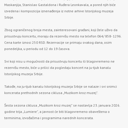
Maskanjija, Stanislao Gastaldona i Ruđera Leonkavala, a pored njih biće
izvedena i kompozicija iznenađenja iz notne arhive Istorijskog muzeja
Srbije.
Zbog ograničenog broja mesta, zainteresovani građani, koji žele uživo da
prisustvuju koncertu, moraju da rezervišu mesto na telefon 064/ 858- 1296.
Cena karte iznosi 250 RSD. Rezervacije se primaju svakog dana, osim
ponedeljka, u periodu od 12 do 19 časova.
Svi koji nisu u mogućnosti da prisustvuju koncertu ili blagovremeno ne
rezervišu mesto, biće u prilici da pogledaju koncert na ju-tjub kanalu
Istorijskog muzeja Srbije.
Takođe, na ju-tjub kanalu Istorijskog muzeja Srbije se nalaze i svi snimci
koncerata prethodnih sezona ciklusa „Muzikom kroz muzej”.
Šesta sezona ciklusa „Muzikom kroz muzej” se nastavlja 23. januara 2026.
godine trija „Lumiere”, a javnost će biti blagovremeno obaveštena o
terminima, izvođačima i programima narednih koncerata.