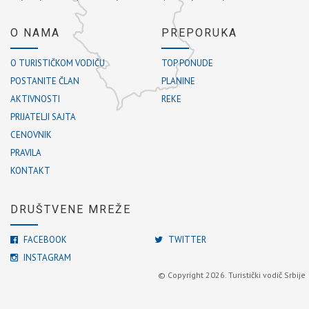
O NAMA
PREPORUKA
O TURISTIČKOM VODIČU
TOP PONUDE
POSTANITE ČLAN
PLANINE
AKTIVNOSTI
REKE
PRIJATELJI SAJTA
CENOVNIK
PRAVILA
KONTAKT
DRUŠTVENE MREŽE
FACEBOOK
TWITTER
INSTAGRAM
© Copyright 2026. Turistički vodič Srbije