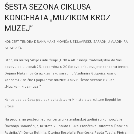
ŠESTA SEZONA CIKLUSA
KONCERATA „MUZIKOM KROZ
MUZEJ”
KONCERT TENORA DEJANA MAKSIMOVIĆA UZ KLAVIRSKU SARADNjU VLADIMIRA
GLIGORIĆA
Istorijski muzej Srbije i udruženje „UNICA ART” imaju zadovoljstvo da Vas
pozovu da u utorak 23. decembra u 20 časova prisustvujete koncertu tenora
Dejana Maksimovića uz klavirsku saradnju Vladimira Gligorića, osmom
koncertu klasične i popularne muzike u okviru šeste sezone ciklusa
„Muzikom kroz muzej”.
Koncert se održava pod pokroviteljstvom Ministarstva kulture Republike
Srbije.
Na programu poslednjeg koncerta u kalendarskoj godini su kompozicije
Đovanija Bononćinija, Kristofa Vilibalda Gluka, Frančeska Durantea, Đoakina
Rosinija, Vinčenca Belinija, Otorina Respigija, Frančeska Paola Tostija, Pjetra